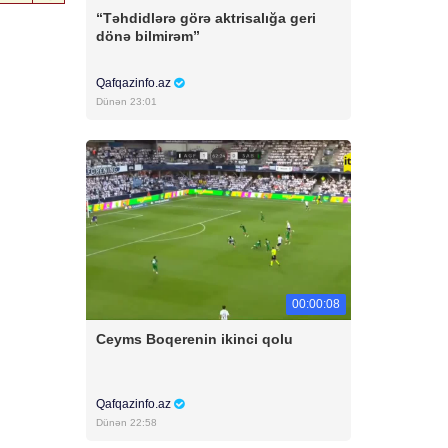
“Təhdidlərə görə aktrisalığa geri
dönə bilmirəm”
Qafqazinfo.az
Dünən 23:01
00:00:08
Ceyms Boqerenin ikinci qolu
Qafqazinfo.az
Dünən 22:58