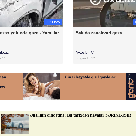
00:00:25
azax yolunda qəza - Yaralılar
Bakıda zəncirvari qəza
nfo.az
AvtosferTV
5:44
Bu gün 13:32