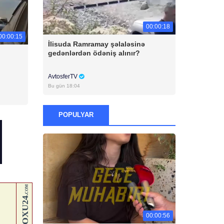
00:00:18
00:00:15
İlisuda Ramramay şəlaləsinə
gedənlərdən ödəniş alınır?
AvtosferTV
Bu gün 18:04
POPULYAR
00:00:56