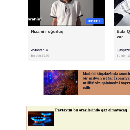
00:00:31
Nizami r oğurluq
Bakı-Q
var
AvtosferTV
Qafqazi
Bu gün 15:56
Bu gün 1