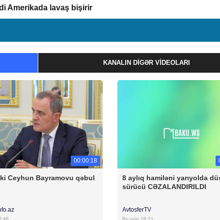
di Amerikada lavaş bişirir
KANALIN DIGƏR VIDEOLARI
00:00:18
ski Ceyhun Bayramovu qəbul
8 aylıq hamiləni yarıyolda d
sürücü CƏZALANDIRILDI
nfo.az
AvtosferTV
0:46
Bu gün 18:21