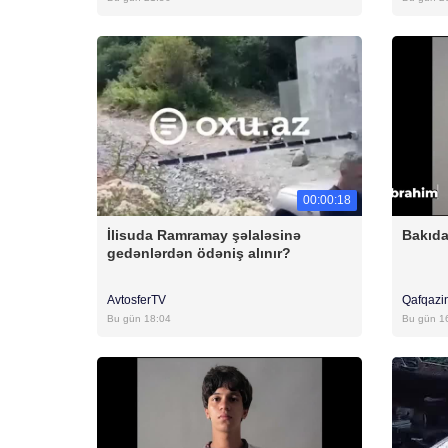
00:00:18
İlisuda Ramramay şəlaləsinə
Bakıda
gedənlərdən ödəniş alınır?
AvtosferTV
Qafqazi
Bu gün 18:04
Bu gün 1