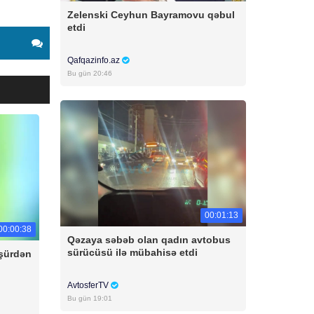
Zelenski Ceyhun Bayramovu qəbul
etdi
Qafqazinfo.az
Bu gün 20:46
00:01:13
00:00:38
Qəzaya səbəb olan qadın avtobus
sürücüsü ilə mübahisə etdi
üşürdən
AvtosferTV
Bu gün 19:01