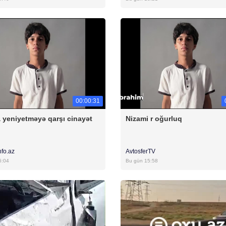
00:00:31
 yeniyetməyə qarşı cinayət
Nizami r oğurluq
nfo.az
AvtosferTV
6:04
Bu gün 15:58