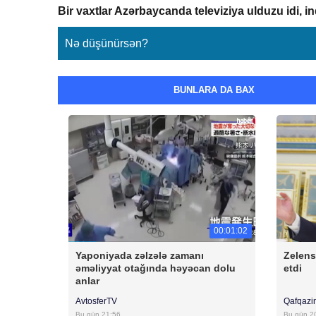
Bir vaxtlar Azərbaycanda televiziya ulduzu idi, in
Nə düşünürsən?
BUNLARA DA BAX
00:01:02
Yaponiyada zəlzələ zamanı
Zelen
əməliyyat otağında həyəcan dolu
etdi
anlar
AvtosferTV
Qafqazi
Bu gün 21:56
Bu gün 2