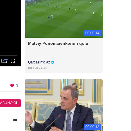
00:00:14
Matviy Ponomarenkonun qolu
Qafqazinfo.az
Bu gün 21:14
0
ABUNƏ OL
00:00:18