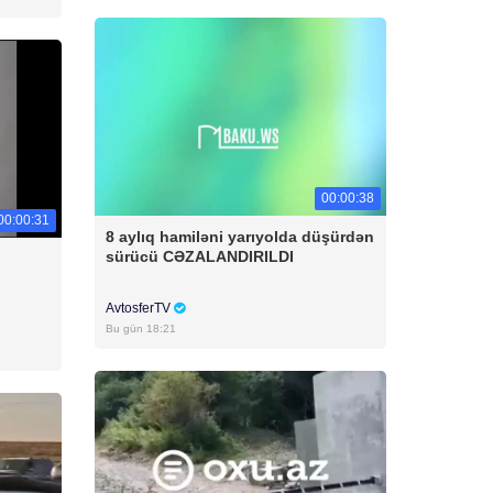
00:00:38
00:00:31
8 aylıq hamiləni yarıyolda düşürdən
sürücü CƏZALANDIRILDI
AvtosferTV
Bu gün 18:21