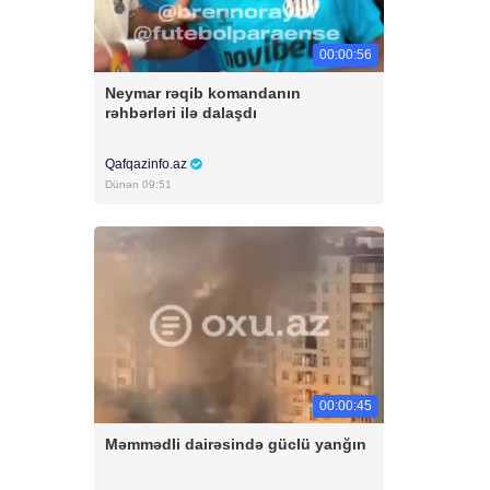
00:00:56
Neymar rəqib komandanın
rəhbərləri ilə dalaşdı
Qafqazinfo.az
Dünən 09:51
00:00:45
Məmmədli dairəsində güclü yanğın