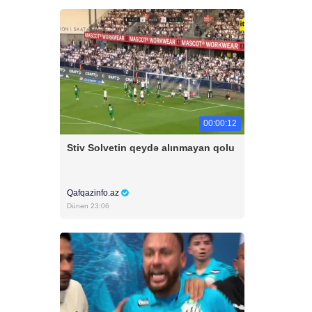
00:00:12
Stiv Solvetin qeydə alınmayan qolu
Qafqazinfo.az
Dünən 23:06