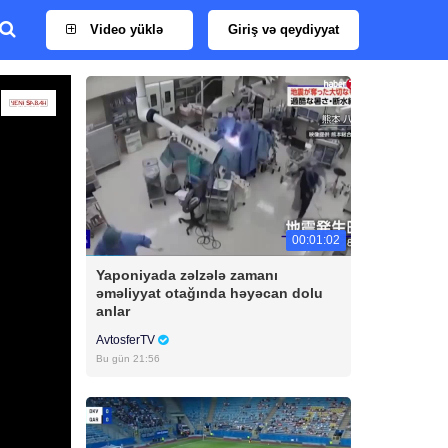
Video yüklə
Giriş və qeydiyyat
00:01:02
Yaponiyada zəlzələ zamanı
əməliyyat otağında həyəcan dolu
anlar
AvtosferTV
Bu gün 21:56