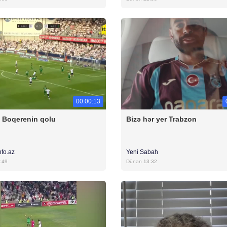
00:00:13
 Boqerenin qolu
Bizə hər yer Trabzon
nfo.az
Yeni Sabah
:49
Dünən 13:32