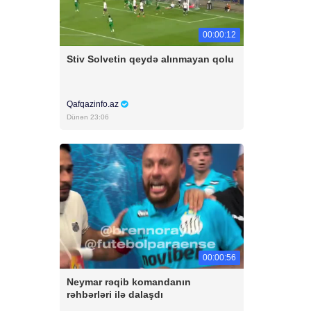
00:00:12
Stiv Solvetin qeydə alınmayan qolu
Qafqazinfo.az
Dünən 23:06
00:00:56
Neymar rəqib komandanın
rəhbərləri ilə dalaşdı