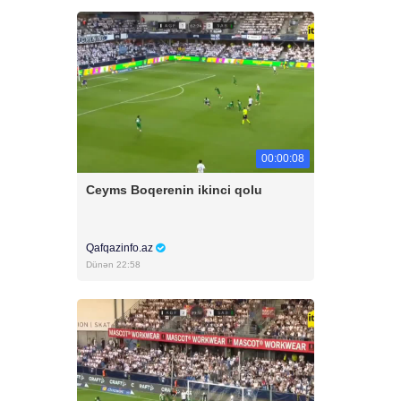
00:00:08
Ceyms Boqerenin ikinci qolu
Qafqazinfo.az
Dünən 22:58