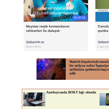
00:00:56
Neymar rəqib komandanın
Cənubi
rəhbərləri ilə dalaşdı
qəribə
Qafqazinfo.az
Qafqazi
Dünən 09:51
2 gün ön