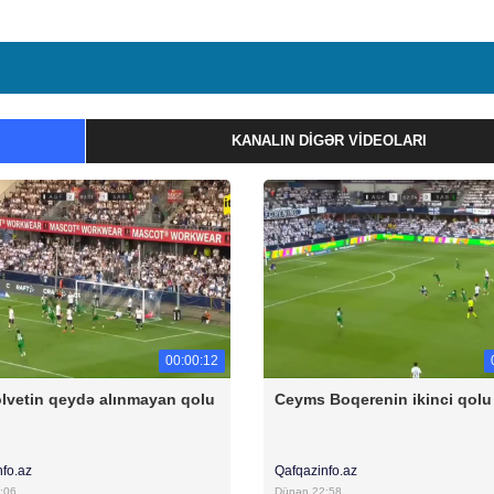
KANALIN DIGƏR VIDEOLARI
00:00:12
olvetin qeydə alınmayan qolu
Ceyms Boqerenin ikinci qolu
nfo.az
Qafqazinfo.az
:06
Dünən 22:58