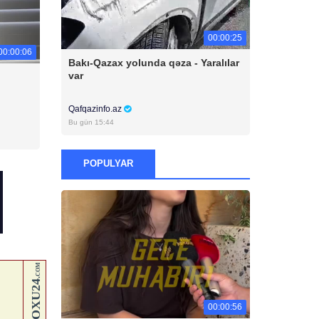
00:00:25
00:00:06
Bakı-Qazax yolunda qəza - Yaralılar
var
Qafqazinfo.az
Bu gün 15:44
POPULYAR
00:00:56