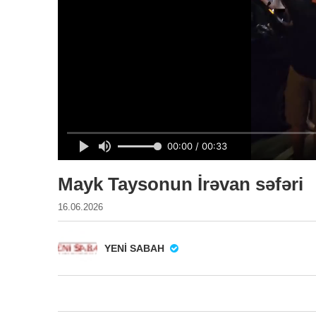
Mayk Taysonun İrəvan səfəri
16.06.2026
YENI SABAH