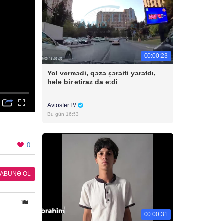
00:00:23
Yol vermədi, qəza şəraiti yaratdı,
hələ bir etiraz da etdi
AvtosferTV
Bu gün 16:53
0
ABUNƏ OL
00:00:31