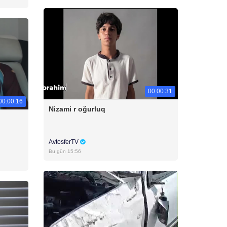
00:00:31
00:00:16
Nizami r oğurluq
AvtosferTV
Bu gün 15:56