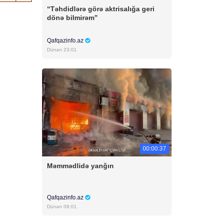
“Təhdidlərə görə aktrisalığa geri
dönə bilmirəm”
Qafqazinfo.az
Dünən 23:01
00:00:37
Məmmədlidə yanğın
Qafqazinfo.az
Dünən 09:01