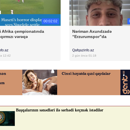
00:02:02
 Afrika çempionatında
Nəriman Axundzadə
 qırmızı vərəqə
“Erzurumspor”da
nfo.az
Qafqazinfo.az
cə 12:42
2 gün öncə 01:18