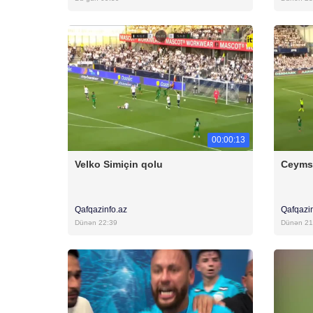
00:00:13
Velko Simiçin qolu
Ceyms
Qafqazinfo.az
Qafqazi
Dünən 22:39
Dünən 21