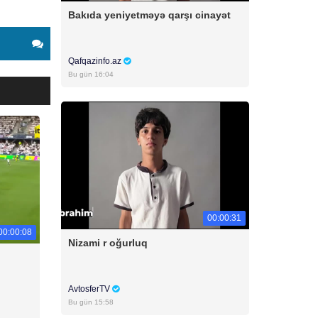
Bakıda yeniyetməyə qarşı cinayət
Qafqazinfo.az
Bu gün 16:04
00:00:31
00:00:08
Nizami r oğurluq
AvtosferTV
Bu gün 15:58