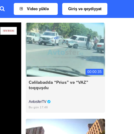
Video yüklə
Giriş və qeydiyyat
00:00:35
Cəlilabadda “Prius” və “VAZ”
toqquşdu
AvtosferTV
Bu gün 17:46