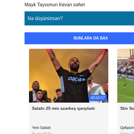
Mayk Taysonun İrəvan səfəri
Nə düşünürsən?
BUNLARA DA BAX
00:00:57
Salahı 25 min azarkeş qarşıladı
Stiv S
Yeni Sabah
Qafqazi
Bu gün 09:59
Dünən 23