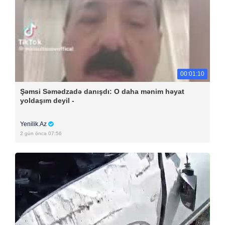
00:01:10
Şəmsi Səmədzadə danışdı: O daha mənim həyat
yoldaşım deyil -
Yenilik.Az
2 gün öncə 07:56