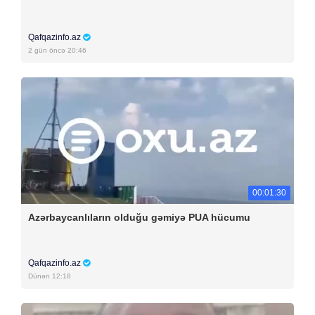
Qafqazinfo.az
2 gün öncə 20:46
00:01:30
Azərbaycanlıların olduğu gəmiyə PUA hücumu
Qafqazinfo.az
Dünən 12:18