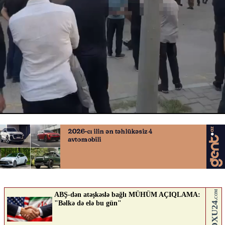
Dərnəgüldə ağır qəza
08.07.2026
0
QAFQAZINFO.AZ
ABUNƏ OL
Nə düşünürsən?