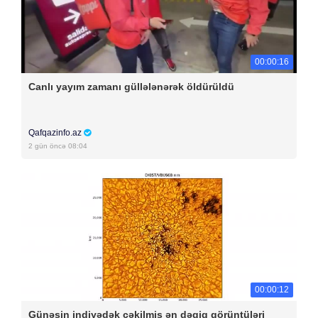
00:00:16
Canlı yayım zamanı güllələnərək öldürüldü
Qafqazinfo.az
2 gün öncə 08:04
00:00:12
Günəşin indiyədək çəkilmiş ən dəqiq görüntüləri