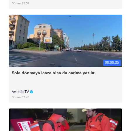
Dünən 15:57
00:00:35
Sola dönməyə icazə olsa da cərimə yazılır
AvtosferTV
Dünən 07:43