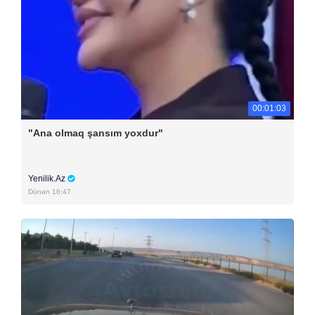
00:01:03
"Ana olmaq şansım yoxdur"
Yenilik.Az
Dünən 16:47