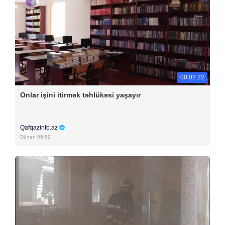
00:02:22
Onlar işini itirmək təhlükəsi yaşayır
Qafqazinfo.az
Dünən 09:59