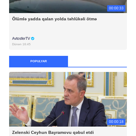
00:00:33
Ölümlə yadda qalan yolda təhlükəli ötmə
AvtosferTV
Dünən 16:45
POPULYAR
00:00:18
Zelenski Ceyhun Bayramovu qəbul etdi