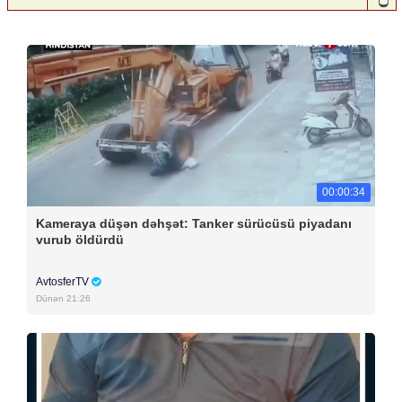
00:00:34
Kameraya düşən dəhşət: Tanker sürücüsü piyadanı
vurub öldürdü
AvtosferTV
Dünən 21:26