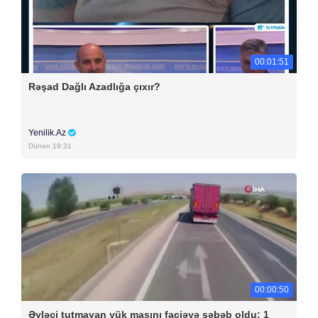
00:01:51
Rəşad Dağlı Azadlığa çıxır?
Yenilik.Az
Dünən 19:31
00:00:50
Əyləci tutmayan yük maşını faciəyə səbəb oldu: 1