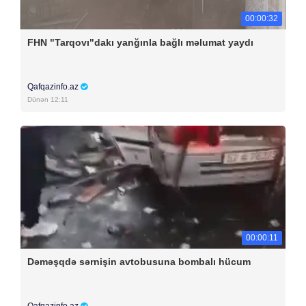
00:00:32
FHN "Tarqovı"dakı yanğınla bağlı məlumat yaydı
Qafqazinfo.az
Dünən 12:11
00:00:11
Dəməşqdə sərnişin avtobusuna bombalı hücum