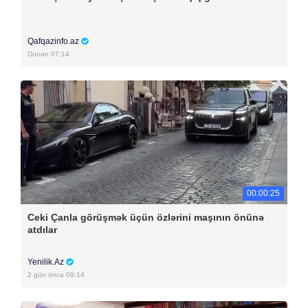
Qafqazinfo.az
Dünən 07:14
00:00:25
Ceki Çanla görüşmək üçün özlərini maşının önünə
atdılar
Yenilik.Az
2 gün öncə 08:14