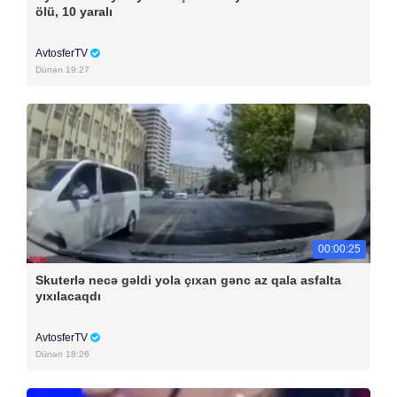
ölü, 10 yaralı
AvtosferTV
Dünən 19:27
00:00:25
Skuterlə necə gəldi yola çıxan gənc az qala asfalta
yıxılacaqdı
AvtosferTV
Dünən 18:26