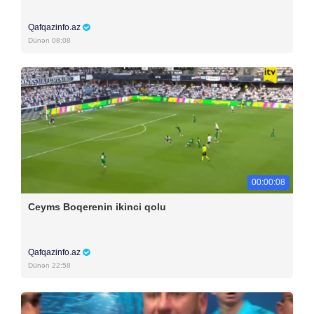
Qafqazinfo.az
Dünən 08:08
00:00:08
Ceyms Boqerenin ikinci qolu
Qafqazinfo.az
Dünən 22:58