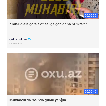
00:00:56
“Təhdidlərə görə aktrisalığa geri dönə bilmirəm”
Qafqazinfo.az
Dünən 23:01
00:00:45
Məmmədli dairəsində güclü yanğın