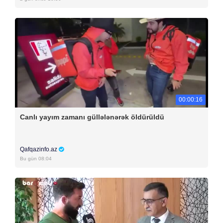
00:00:16
Canlı yayım zamanı güllələnərək öldürüldü
Qafqazinfo.az
Bu gün 08:04