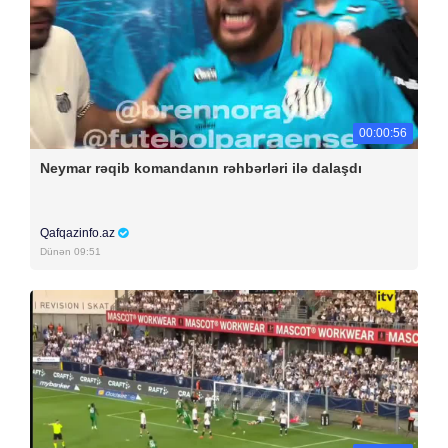
00:00:56
Neymar rəqib komandanın rəhbərləri ilə dalaşdı
Qafqazinfo.az
Dünən 09:51