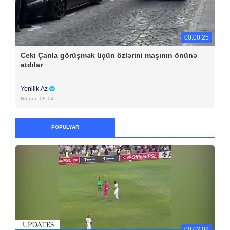
00:00:25
Ceki Çanla görüşmək üçün özlərini maşının önünə
atdılar
Yenilik.Az
Bu gün 08:14
POPULYAR
00:02:02