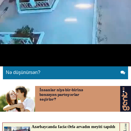
Müəllimi motosikletlə vurub
günahı onun üstünə yıxmağa
çalışdı
01.07.2026
0
AVTOSFERTV
ABUNƏ OL
Nə düşünürsən?