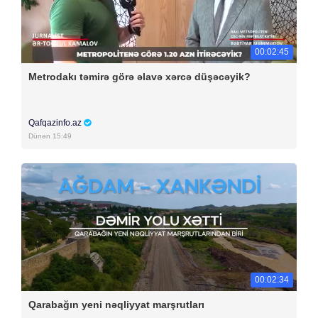
00:02:45
Metrodakı təmirə görə əlavə xərcə düşəcəyik?
Qafqazinfo.az
Dünən 15:49
00:02:34
Qarabağın yeni nəqliyyat marşrutları