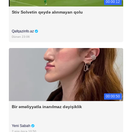
00:00:12
Stiv Solvetin qeydə alınmayan qolu
Qafqazinfo.az
Dünən 23:06
00:00:50
Bir əməliyyatla inanılmaz dəyişiklik
Yeni Sabah
2 gün öncə 10:50