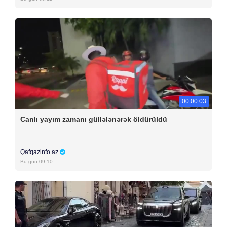
00:00:03
Canlı yayım zamanı güllələnərək öldürüldü
Qafqazinfo.az
Bu gün 09:10