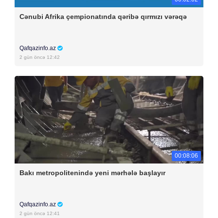
Cənubi Afrika çempionatında qəribə qırmızı vərəqə
Qafqazinfo.az
2 gün öncə 12:42
00:08:06
Bakı metropolitenində yeni mərhələ başlayır
Qafqazinfo.az
2 gün öncə 12:41