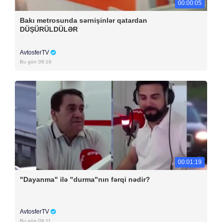
00:00:05
Bakı metrosunda sərnişinlər qatardan
DÜŞÜRÜLDÜLƏR
AvtosferTV
Bu gün 09:16
00:01:19
"Dayanma" ilə "durma"nın fərqi nədir?
AvtosferTV
Bu gün 09:11