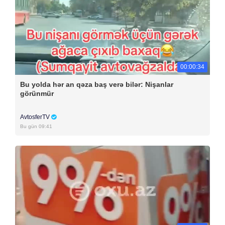
00:00:34
Bu yolda hər an qəza baş verə bilər: Nişanlar
görünmür
AvtosferTV
Bu gün 09:41