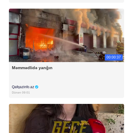
00:00:37
Məmmədlidə yanğın
Qafqazinfo.az
Dünən 09:01