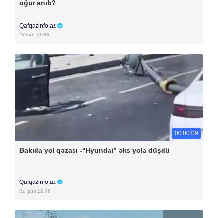
oğurlanıb?
Qafqazinfo.az
Dünən 14:59
00:00:09
Bakıda yol qəzası -“Hyundai” əks yola düşdü
Qafqazinfo.az
Bu gün 12:46