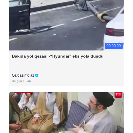
00:00:09
Bakıda yol qəzası -“Hyundai” əks yola düşdü
Qafqazinfo.az
Bu gün 12:46