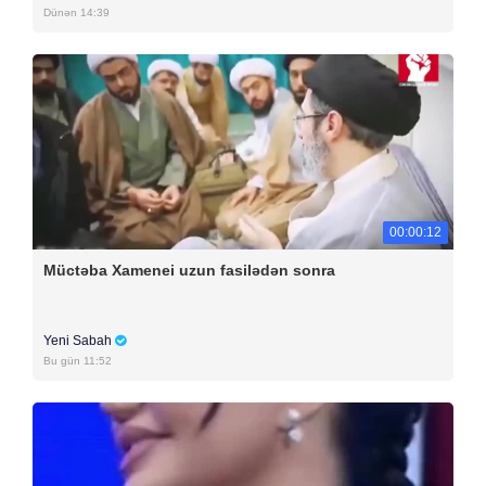
Dünən 14:39
00:00:12
Müctəba Xamenei uzun fasilədən sonra
Yeni Sabah
Bu gün 11:52