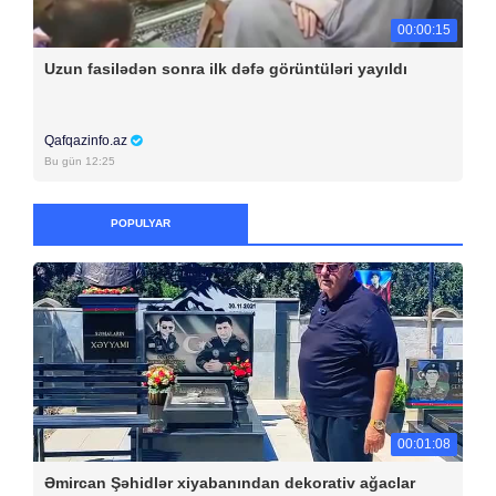
00:00:15
Uzun fasilədən sonra ilk dəfə görüntüləri yayıldı
Qafqazinfo.az
Bu gün 12:25
POPULYAR
00:01:08
Əmircan Şəhidlər xiyabanından dekorativ ağaclar