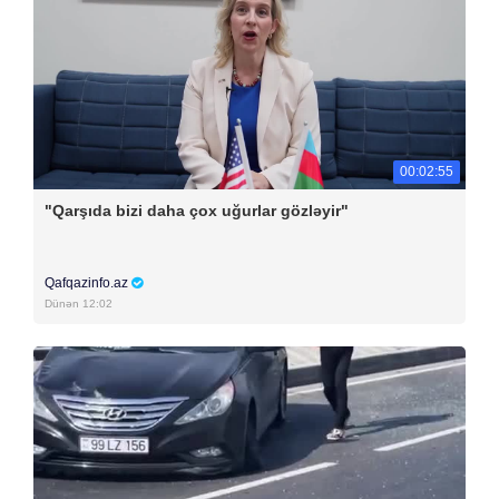
00:02:55
"Qarşıda bizi daha çox uğurlar gözləyir"
Qafqazinfo.az
Dünən 12:02