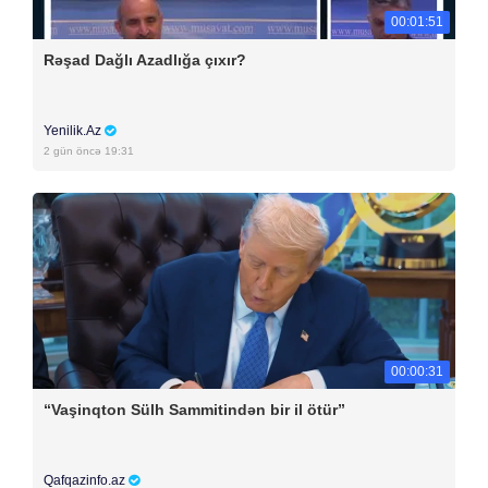
00:01:51
Rəşad Dağlı Azadlığa çıxır?
Yenilik.Az
2 gün öncə 19:31
00:00:31
“Vaşinqton Sülh Sammitindən bir il ötür”
Qafqazinfo.az