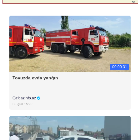
00:00:31
Tovuzda evdə yanğın
Qafqazinfo.az
Bu gün 15:20