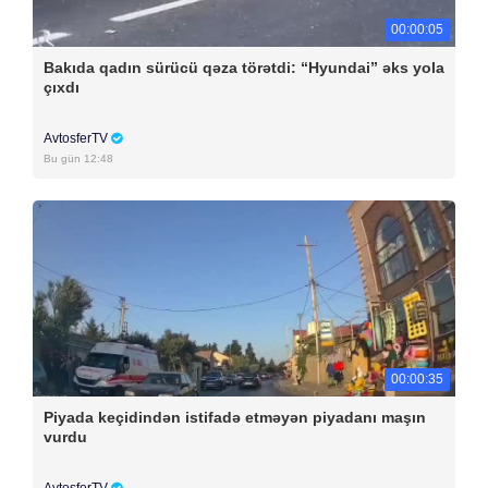
00:00:05
Bakıda qadın sürücü qəza törətdi: “Hyundai” əks yola
çıxdı
AvtosferTV
Bu gün 12:48
00:00:35
Piyada keçidindən istifadə etməyən piyadanı maşın
vurdu