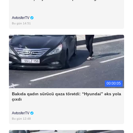
AvtosferTV
Bu gün 14:51
00:00:05
Bakıda qadın sürücü qəza törətdi: “Hyundai” əks yola
çıxdı
AvtosferTV
Bu gün 12:48