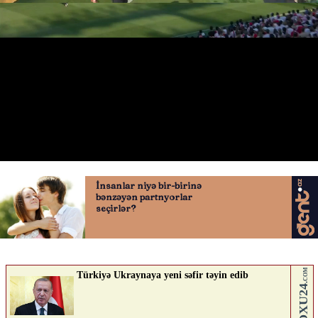
Xulian Ensisonun qolu
30.06.2026
0
QAFQAZINFO.AZ
ABUNƏ OL
Nə düşünürsən?