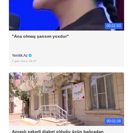
00:01:03
"Ana olmaq şansım yoxdur"
Yenilik.Az
2 gün öncə 16:47
00:02:38
Azyaşlı şəkərli diabet olduğu üçün bağçadan