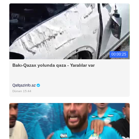
00:00:25
Bakı-Qazax yolunda qəza - Yaralılar var
Qafqazinfo.az
Dünən 15:44