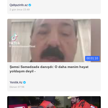
Qafqazinfo.az
2 gün öncə 15:49
00:01:10
Şəmsi Səmədzadə danışdı: O daha mənim həyat
yoldaşım deyil -
Yenilik.Az
Dünən 07:56