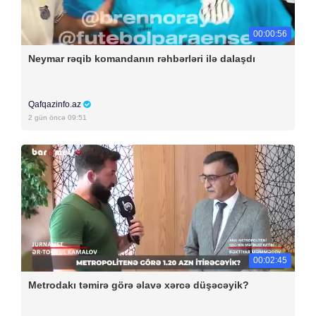
00:00:56
Neymar rəqib komandanın rəhbərləri ilə dalaşdı
Qafqazinfo.az
2 gün öncə 09:51
00:02:45
Metrodakı təmirə görə əlavə xərcə düşəcəyik?