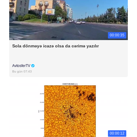
00:00:35
Sola dönməyə icazə olsa da cərimə yazılır
AvtosferTV
Bu gün 07:43
00:00:12