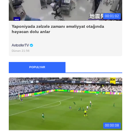
00:01:02
Yaponiyada zəlzələ zamanı əməliyyat otağında
həyəcan dolu anlar
AvtosferTV
Dünən 21:56
POPULYAR
00:00:08