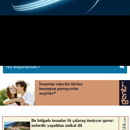
Sumqayıtda qatar benzin daşıyan
maşınla toqquşdu
01.07.2026
0
QAFQAZINFO.AZ
ABUNƏ OL
Nə düşünürsən?