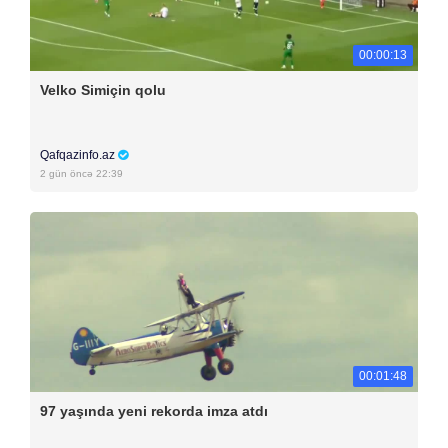
00:00:13
Velko Simiçin qolu
Qafqazinfo.az
2 gün öncə 22:39
00:01:48
97 yaşında yeni rekorda imza atdı