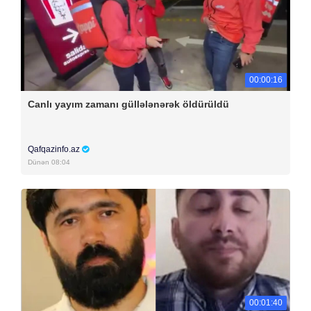
00:00:16
Canlı yayım zamanı güllələnərək öldürüldü
Qafqazinfo.az
Dünən 08:04
00:01:40