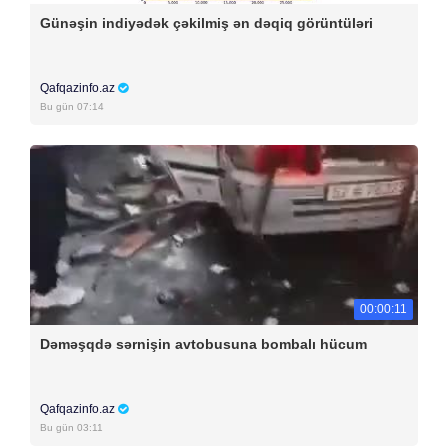
Günəşin indiyədək çəkilmiş ən dəqiq görüntüləri
Qafqazinfo.az
Bu gün 07:14
00:00:11
Dəməşqdə sərnişin avtobusuna bombalı hücum
Qafqazinfo.az
Bu gün 03:11