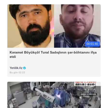
00:01:40
Kəramət Böyükçöl Tural Sadıqlının şər-böhtanını ifşa
etdi
Yenilik.Az
Bu gün 02:22