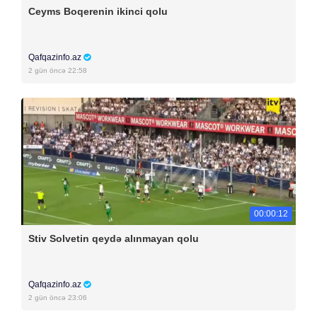
Ceyms Boqerenin ikinci qolu
Qafqazinfo.az
2 gün öncə 22:58
00:00:12
Stiv Solvetin qeydə alınmayan qolu
Qafqazinfo.az
2 gün öncə 23:06