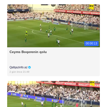
00:00:13
Ceyms Boqerenin qolu
Qafqazinfo.az
2 gün öncə 21:49