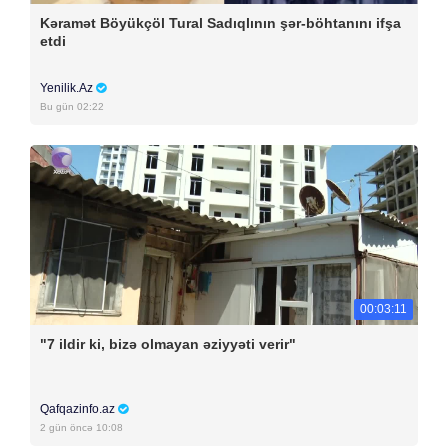
Kəramət Böyükçöl Tural Sadıqlının şər-böhtanını ifşa
etdi
Yenilik.Az
Bu gün 02:22
00:03:11
"7 ildir ki, bizə olmayan əziyyəti verir"
Qafqazinfo.az
2 gün öncə 10:08