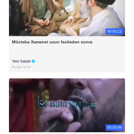
00:00:12
Müctəba Xamenei uzun fasilədən sonra
Yeni Sabah
Bu gün 11:52
00:00:48