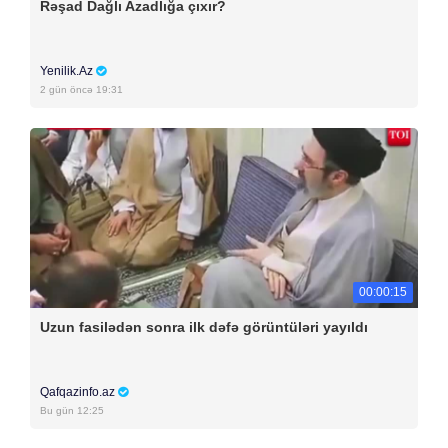
Rəşad Dağlı Azadlığa çıxır?
Yenilik.Az
2 gün öncə 19:31
00:00:15
Uzun fasilədən sonra ilk dəfə görüntüləri yayıldı
Qafqazinfo.az
Bu gün 12:25