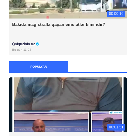
00:00:16
Bakıda magistralla qaçan cins atlar kimindir?
Qafqazinfo.az
Bu gün 11:04
POPULYAR
00:01:51