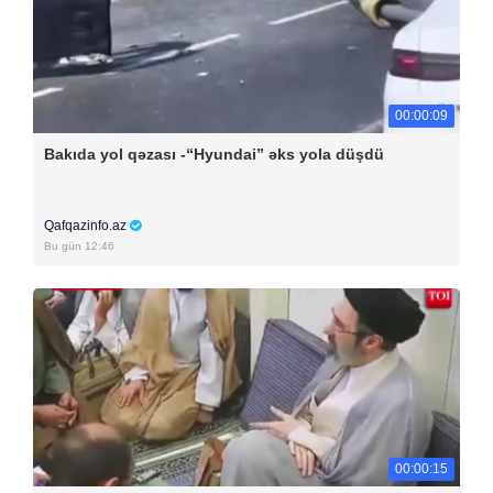
00:00:09
Bakıda yol qəzası -“Hyundai” əks yola düşdü
Qafqazinfo.az
Bu gün 12:46
00:00:15