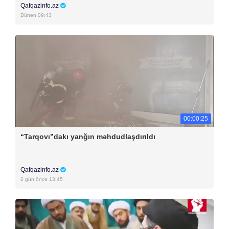
Qafqazinfo.az
Dünən 09:43
00:00:25
“Tarqovı”dakı yanğın məhdudlaşdırıldı
Qafqazinfo.az
2 gün öncə 13:45