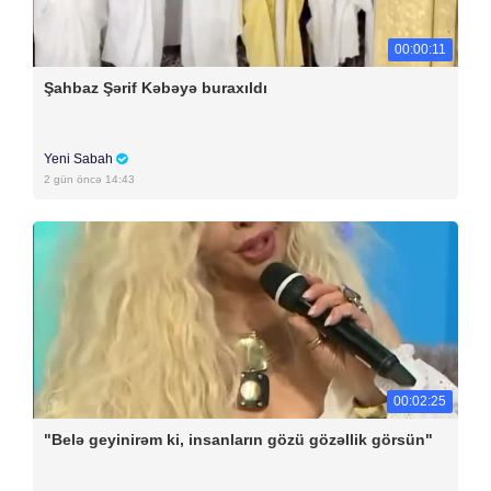
00:00:11
Şahbaz Şərif Kəbəyə buraxıldı
Yeni Sabah
2 gün öncə 14:43
00:02:25
"Belə geyinirəm ki, insanların gözü gözəllik görsün"