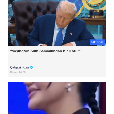
00:00:31
“Vaşinqton Sülh Sammitindən bir il ötür”
Qafqazinfo.az
Dünən 14:39