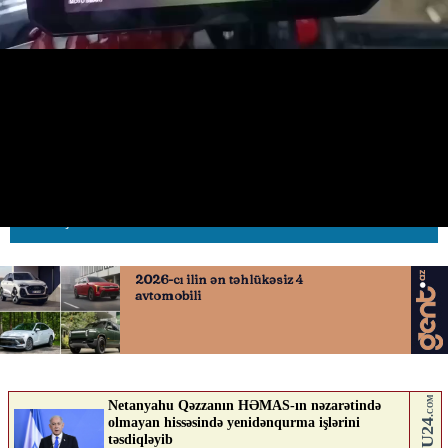
Bakıda minik avtomobili
motosikletçini vurdu
22.06.2026
0
AVTOSFERTV
ABUNƏ OL
Nə düşünürsən?