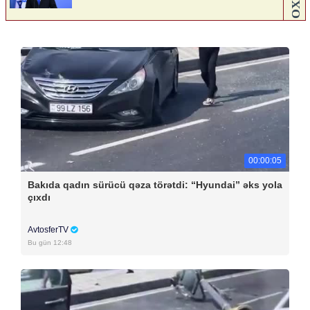
00:00:05
Bakıda qadın sürücü qəza törətdi: “Hyundai” əks yola
çıxdı
AvtosferTV
Bu gün 12:48