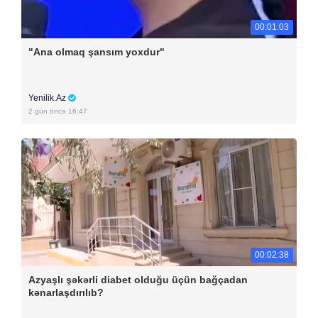
00:01:03
"Ana olmaq şansım yoxdur"
Yenilik.Az
2 gün öncə 16:47
00:02:38
Azyaşlı şəkərli diabet olduğu üçün bağçadan
kənarlaşdırılıb?