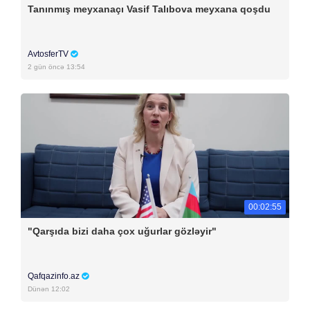
Tanınmış meyxanaçı Vasif Talıbova meyxana qoşdu
AvtosferTV
2 gün öncə 13:54
00:02:55
"Qarşıda bizi daha çox uğurlar gözləyir"
Qafqazinfo.az
Dünən 12:02