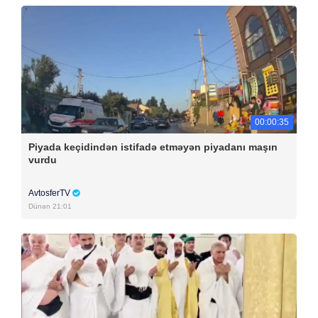
00:00:35
Piyada keçidindən istifadə etməyən piyadanı maşın
vurdu
AvtosferTV
Dünən 21:01