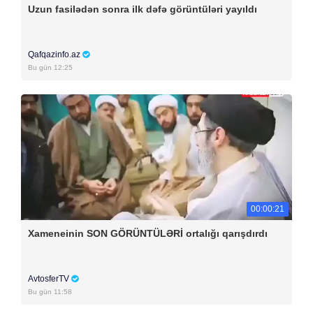
Uzun fasilədən sonra ilk dəfə görüntüləri yayıldı
Qafqazinfo.az
Bu gün 12:25
00:00:21
Xameneinin SON GÖRÜNTÜLƏRİ ortalığı qarışdırdı
AvtosferTV
Bu gün 11:58