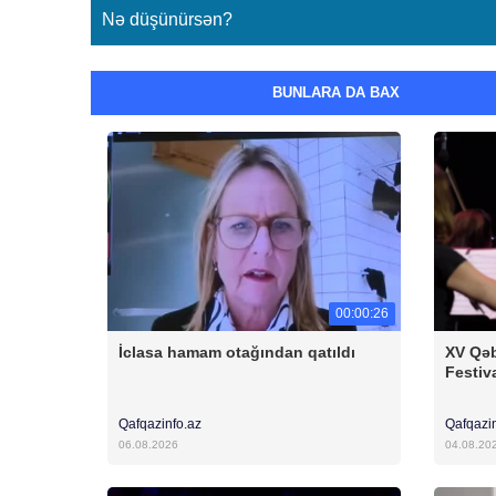
Nə düşünürsən?
BUNLARA DA BAX
00:00:26
İclasa hamam otağından qatıldı
XV Qəb
Festiv
Qafqazinfo.az
Qafqazi
06.08.2026
04.08.20