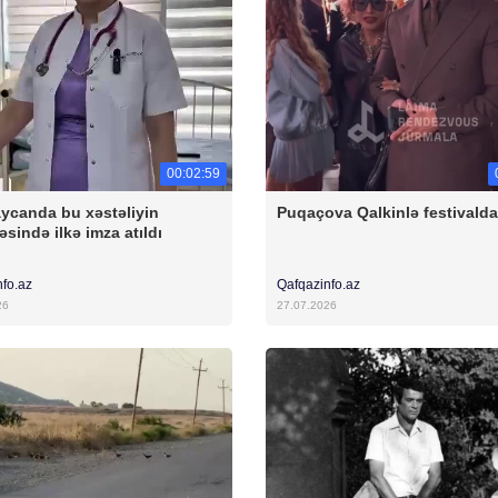
00:02:59
ycanda bu xəstəliyin
Puqaçova Qalkinlə festivalda
əsində ilkə imza atıldı
nfo.az
Qafqazinfo.az
26
27.07.2026