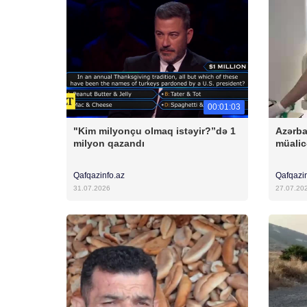
00:01:03
"Kim milyonçu olmaq istəyir?”də 1
Azərba
milyon qazandı
müalic
Qafqazinfo.az
Qafqazi
31.07.2026
27.07.20