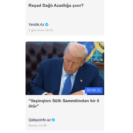
Rəşad Dağlı Azadlığa çıxır?
Yenilik.Az
2 gün öncə 19:31
00:00:31
“Vaşinqton Sülh Sammitindən bir il
ötür”
Qafqazinfo.az
Dünən 14:39