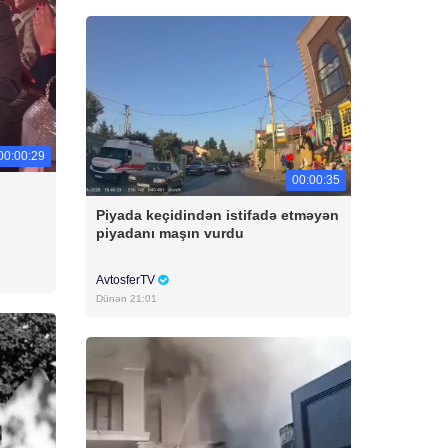
00:00:29
00:00:35
Piyada keçidindən istifadə etməyən
piyadanı maşın vurdu
AvtosferTV
Dünən 21:01