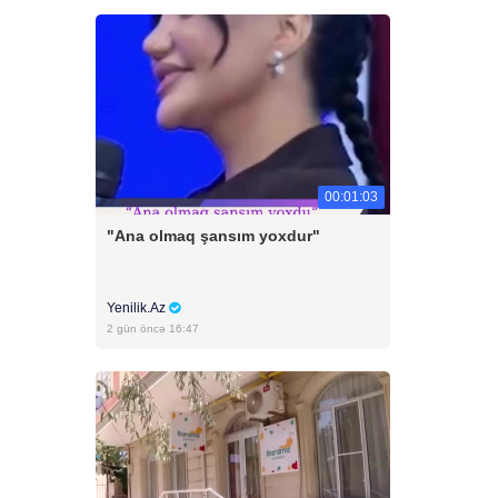
00:01:03
"Ana olmaq şansım yoxdur"
Yenilik.Az
2 gün öncə 16:47