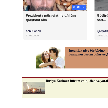
00:01:12
Prezidentə müraciət: İsrafılığın
Götürü
qarşısını alın
sarı...
Yeni Sabah
Qafqazi
27.07.2026
25.07.20