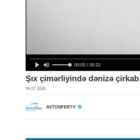
Şıx çimərliyində dənizə çirkab 
06.07.2026
AVTOSFERTV