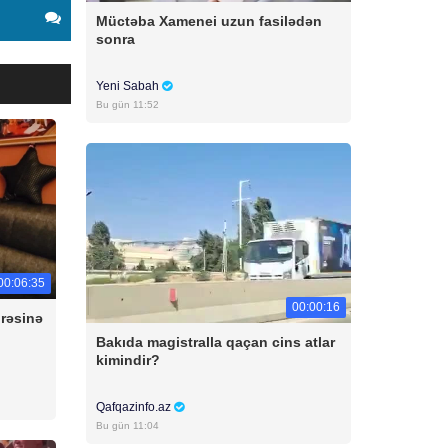
Müctəba Xamenei uzun fasilədən
sonra
Yeni Sabah
Bu gün 11:52
00:06:35
00:00:16
irəsinə
Bakıda magistralla qaçan cins atlar
kimindir?
Qafqazinfo.az
Bu gün 11:04