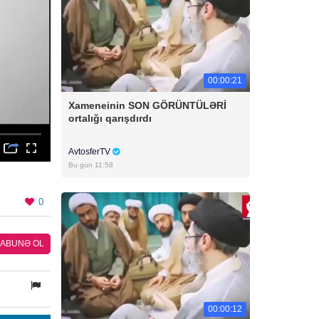
00:00:21
Xameneinin SON GÖRÜNTÜLƏRİ
ortalığı qarışdırdı
AvtosferTV
Bu gün 11:58
0
ABUNƏ OL
00:00:12