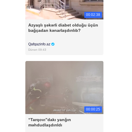
00:02:38
Azyaşlı şəkərli diabet olduğu üçün
bağçadan kənarlaşdırılıb?
Qafqazinfo.az
Dünən 09:43
00:00:25
“Tarqovı”dakı yanğın
məhdudlaşdırıldı