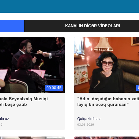
KANALIN DIGƏR VIDEOLARI
00:00:45
ələ Beynəlxalq Musiqi
"Adını daşıdığın babanın xat
alı başa çatıb
layiq bir ocaq qurursan"
nfo.az
Qafqazinfo.az
26
03.08.2026