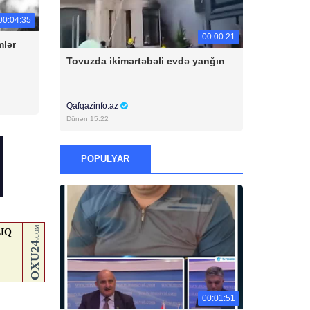
00:04:35
00:00:21
mlər
Tovuzda ikimərtəbəli evdə yanğın
Qafqazinfo.az
Dünən 15:22
POPULYAR
00:01:51