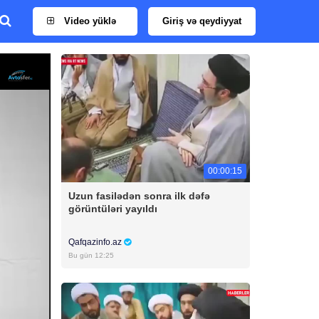
Video yüklə
Giriş və qeydiyyat
00:00:15
Uzun fasilədən sonra ilk dəfə
görüntüləri yayıldı
Qafqazinfo.az
Bu gün 12:25