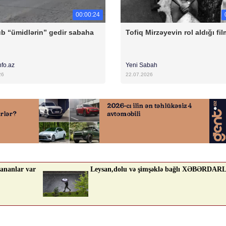
00:00:24
b “ümidlərin” gedir sabaha
Tofiq Mirzəyevin rol aldığı fil
nfo.az
Yeni Sabah
26
22.07.2026