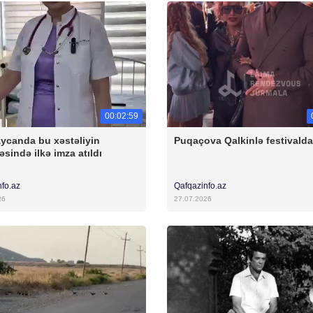
00:02:59
ycanda bu xəstəliyin
Puqaçova Qalkinlə festivalda
əsində ilkə imza atıldı
nfo.az
Qafqazinfo.az
26
27.07.2026