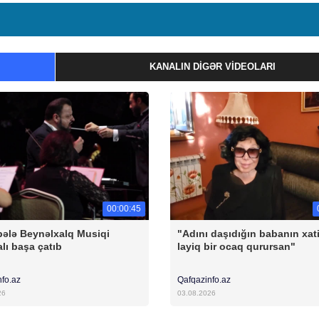
KANALIN DIGƏR VIDEOLARI
00:00:45
ələ Beynəlxalq Musiqi
"Adını daşıdığın babanın xat
alı başa çatıb
layiq bir ocaq qurursan"
nfo.az
Qafqazinfo.az
26
03.08.2026