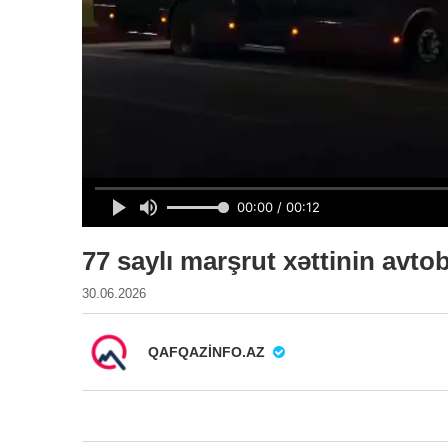
77 saylı marşrut xəttinin avto
30.06.2026
QAFQAZINFO.AZ