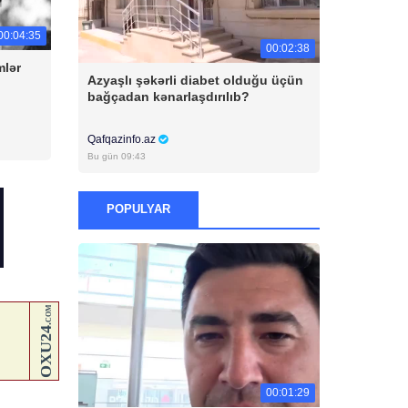
00:04:35
00:02:38
mlər
Azyaşlı şəkərli diabet olduğu üçün
bağçadan kənarlaşdırılıb?
Qafqazinfo.az
Bu gün 09:43
POPULYAR
00:01:29