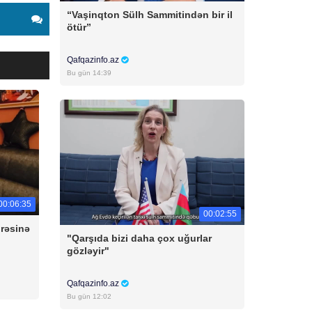
“Vaşinqton Sülh Sammitindən bir il
ötür”
Qafqazinfo.az
Bu gün 14:39
00:06:35
00:02:55
irəsinə
"Qarşıda bizi daha çox uğurlar
gözləyir"
Qafqazinfo.az
Bu gün 12:02