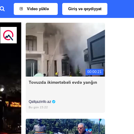
Video yüklə
Giriş və qeydiyyat
00:00:21
Tovuzda ikimərtəbəli evdə yanğın
Qafqazinfo.az
Bu gün 15:22