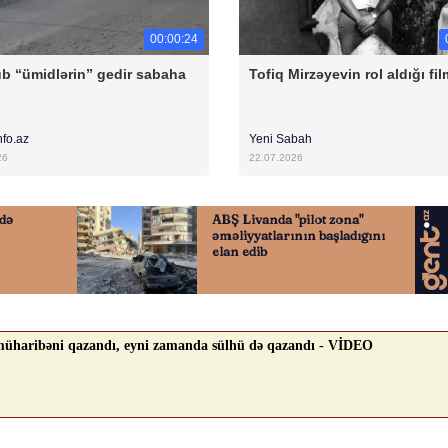
00:00:24
b “ümidlərin” gedir sabaha
Tofiq Mirzəyevin rol aldığı fil
nfo.az
Yeni Sabah
26
22.07.2026