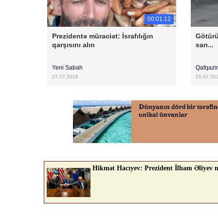
00:01:12
Prezidentə müraciət: İsrafılığın
Götürü
qarşısını alın
sarı...
Yeni Sabah
Qafqazi
27.07.2026
25.07.20