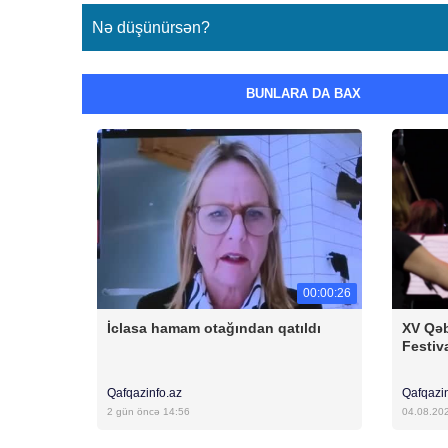
Nə düşünürsən?
BUNLARA DA BAX
00:00:26
İclasa hamam otağından qatıldı
XV Qəb
Festiv
Qafqazinfo.az
Qafqazi
2 gün öncə 14:56
04.08.20