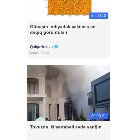
00:00:12
Günəşin indiyədək çəkilmiş ən
dəqiq görüntüləri
Qafqazinfo.az
Dünən 07:14
00:00:21
Tovuzda ikimərtəbəli evdə yanğın