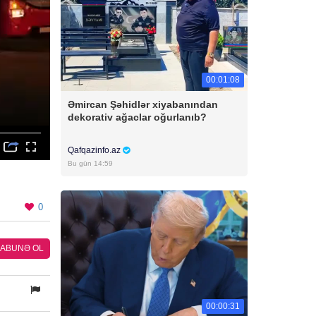
00:01:08
Əmircan Şəhidlər xiyabanından
dekorativ ağaclar oğurlanıb?
Qafqazinfo.az
Bu gün 14:59
0
ABUNƏ OL
00:00:31