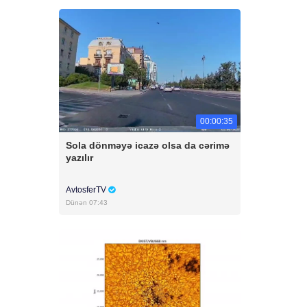
00:00:35
Sola dönməyə icazə olsa da cərimə
yazılır
AvtosferTV
Dünən 07:43