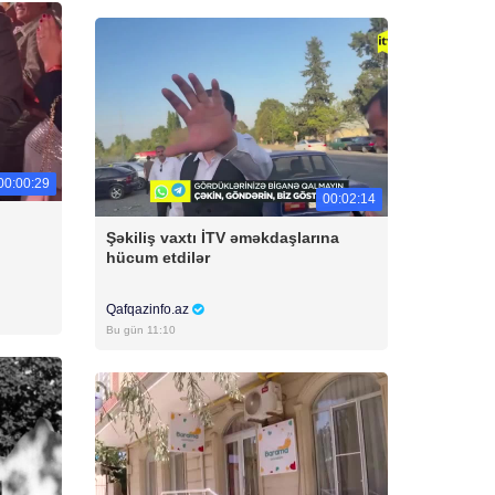
00:00:29
00:02:14
Şəkiliş vaxtı İTV əməkdaşlarına
hücum etdilər
Qafqazinfo.az
Bu gün 11:10