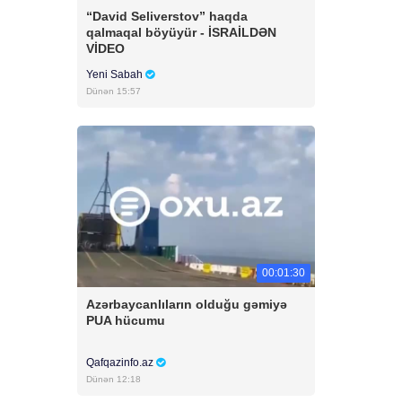
“David Seliverstov” haqda
qalmaqal böyüyür - İSRAİLDƏN
VİDEO
Yeni Sabah
Dünən 15:57
00:01:30
Azərbaycanlıların olduğu gəmiyə
PUA hücumu
Qafqazinfo.az
Dünən 12:18