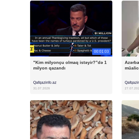
00:01:03
"Kim milyonçu olmaq istəyir?”də 1
Azərba
milyon qazandı
müalic
Qafqazinfo.az
Qafqazi
31.07.2026
27.07.20