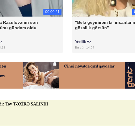
00:00:21
a Rasulovanın son
"Belə geyinirəm ki, insanları
tüsü gündəm oldu
gözəllik görsün"
Az
Yenilik.Az
4:13
Bu gün 14:04