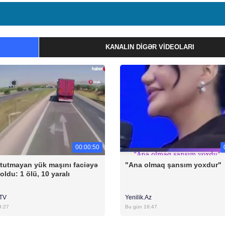
KANALIN DIGƏR VIDEOLARI
00:00:50
 tutmayan yük maşını faciəyə
"Ana olmaq şansım yoxdur"
oldu: 1 ölü, 10 yaralı
rTV
Yenilik.Az
9:27
Bu gün 16:47