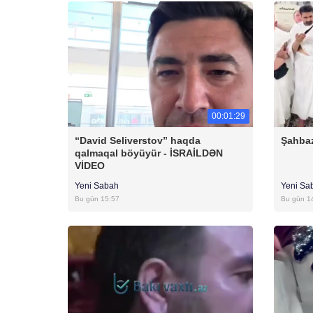
00:01:29
“David Seliverstov” haqda
Şahbaz
qalmaqal böyüyür - İSRAİLDƏN
VİDEO
Yeni Sabah
Yeni Sa
Bu gün 15:57
Bu gün 1