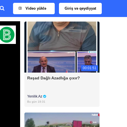
Video yüklə
Giriş və qeydiyyat
00:01:51
Rəşad Dağlı Azadlığa çıxır?
Yenilik.Az
Bu gün 19:31