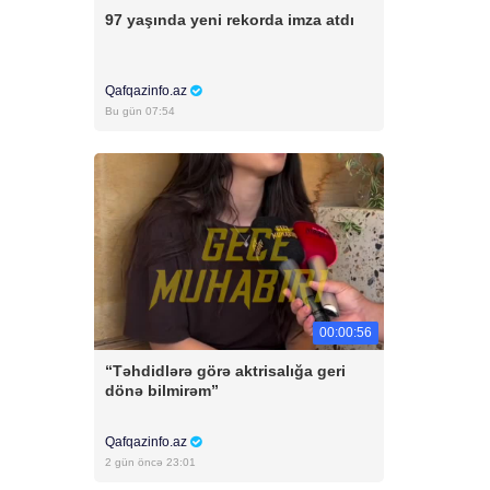
97 yaşında yeni rekorda imza atdı
Qafqazinfo.az
Bu gün 07:54
00:00:56
“Təhdidlərə görə aktrisalığa geri
dönə bilmirəm”
Qafqazinfo.az
2 gün öncə 23:01