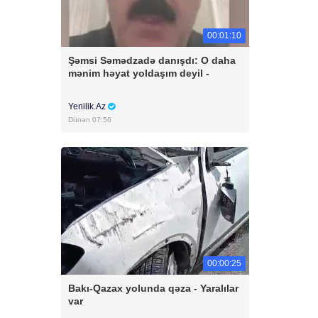
00:01:10
Şəmsi Səmədzadə danışdı: O daha
mənim həyat yoldaşım deyil -
Yenilik.Az
Dünən 07:56
00:00:25
Bakı-Qazax yolunda qəza - Yaralılar
var