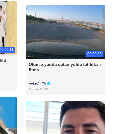
00:00:11
00:00:33
ldu
Ölümlə yadda qalan yolda təhlükəli
ötmə
AvtosferTV
Bu gün 16:45