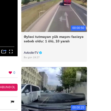
00:00:50
Əyləci tutmayan yük maşını faciəyə
səbəb oldu: 1 ölü, 10 yaralı
AvtosferTV
Bu gün 19:27
0
ABUNƏ OL
00:00:25