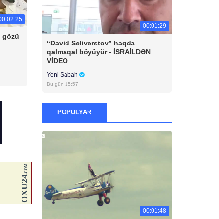
00:02:25
00:01:29
n gözü
“David Seliverstov” haqda
qalmaqal böyüyür - İSRAİLDƏN
VİDEO
Yeni Sabah
Bu gün 15:57
POPULYAR
00:01:48