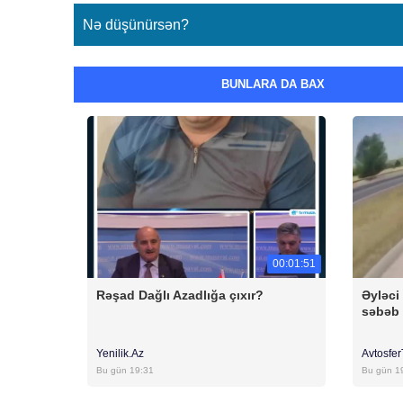
Nə düşünürsən?
BUNLARA DA BAX
00:01:51
Rəşad Dağlı Azadlığa çıxır?
Əyləci
səbəb 
Yenilik.Az
Avtosfe
Bu gün 19:31
Bu gün 1