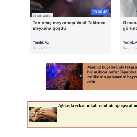
00:00:48
Tanınmış meyxanaçı Vasif Talıbova
Oksan
meyxana qoşdu
görün
Yenilik.Az
Yenilik.
Bu gün 14:33
Bu gün 1