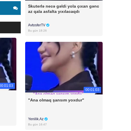
Skuterlə necə gəldi yola çıxan gənc
az qala asfalta yıxılacaqdı
AvtosferTV
Bu gün 18:26
00:01:03
00:01:03
"Ana olmaq şansım yoxdur"
Yenilik.Az
Bu gün 16:47