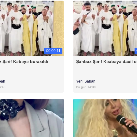
00:00:11
 Şərif Kəbəyə buraxıldı
Şahbaz Şərif Kəəbəyə daxil o
bah
Yeni Sabah
4:43
Bu gün 14:38