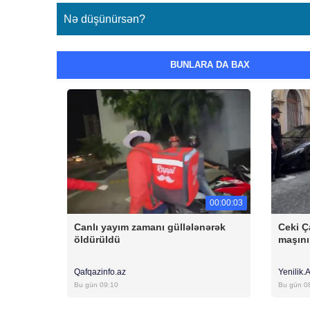
Nə düşünürsən?
BUNLARA DA BAX
00:00:03
Canlı yayım zamanı güllələnərək
Ceki Ç
öldürüldü
maşını
Qafqazinfo.az
Yenilik.
Bu gün 09:10
Bu gün 0