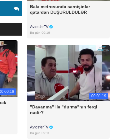
Bakı metrosunda sərnişinlər
qatardan DÜŞÜRÜLDÜLƏR
AvtosferTV
Bu gün 09:16
00:00:16
00:01:19
rək
"Dayanma" ilə "durma"nın fərqi
nədir?
AvtosferTV
Bu gün 09:11