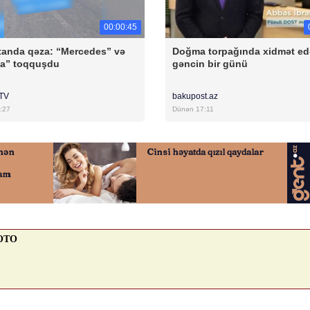
00:00:45
anda qəza: “Mercedes” və
Doğma torpağında xidmət e
ta” toqquşdu
gəncin bir günü
rTV
bakupost.az
:27
Dünən 17:11