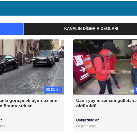
KANALIN DIGƏR VIDEOLARI
00:00:25
anla görüşmək üçün özlərini
Canlı yayım zamanı güllələnə
n önünə atdılar
öldürüldü
Az
Qafqazinfo.az
8:14
Bu gün 08:04