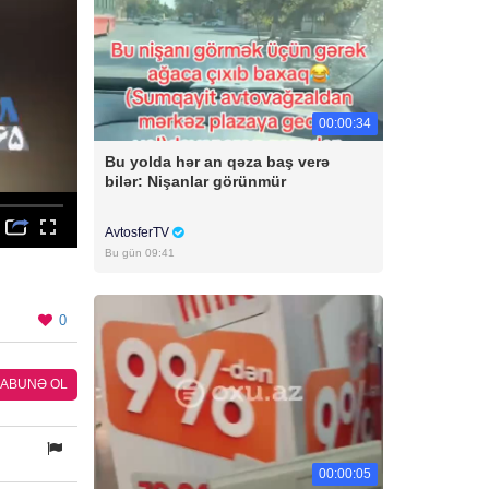
00:00:34
Bu yolda hər an qəza baş verə
bilər: Nişanlar görünmür
AvtosferTV
Bu gün 09:41
0
ABUNƏ OL
00:00:05