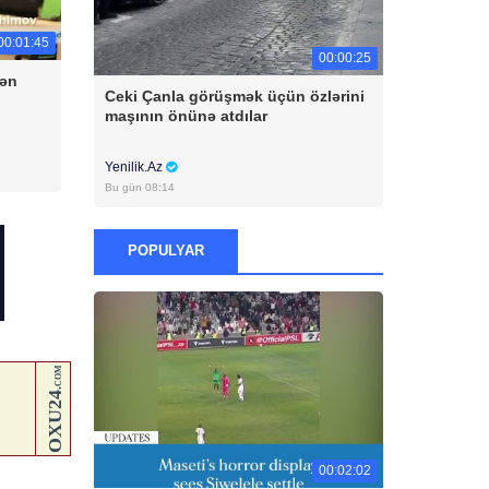
00:01:45
00:00:25
dən
Ceki Çanla görüşmək üçün özlərini
maşının önünə atdılar
Yenilik.Az
Bu gün 08:14
POPULYAR
00:02:02