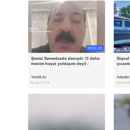
00:01:10
Şəmsi Səmədzadə danışdı: O daha
Siqnal
mənim həyat yoldaşım deyil -
çıxard
Yenilik.Az
Avtosfe
Bu gün 07:56
Dünən 22