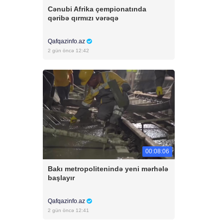
Cənubi Afrika çempionatında
qəribə qırmızı vərəqə
Qafqazinfo.az
2 gün öncə 12:42
00:08:06
Bakı metropolitenində yeni mərhələ
başlayır
Qafqazinfo.az
2 gün öncə 12:41