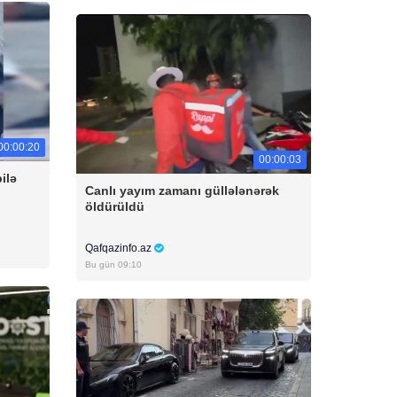
00:00:20
00:00:03
ilə
Canlı yayım zamanı güllələnərək
öldürüldü
Qafqazinfo.az
Bu gün 09:10