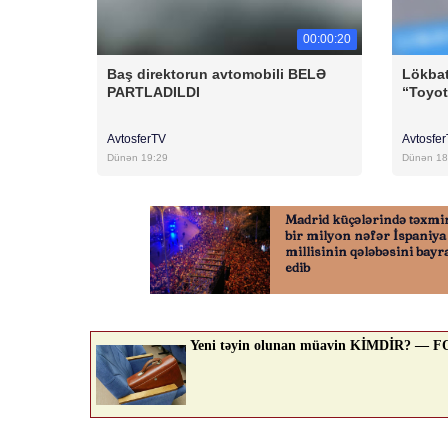
00:00:20
Baş direktorun avtomobili BELƏ
Lökbat
PARTLADILDI
“Toyo
AvtosferTV
Avtosfe
Dünən 19:29
Dünən 18