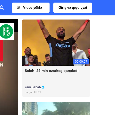
Video yüklə
Giriş və qeydiyyat
00:00:57
Salahı 25 min azarkeş qarşıladı
Yeni Sabah
Bu gün 09:59