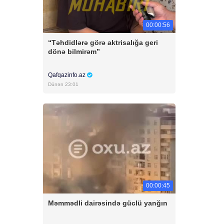
00:00:56
“Təhdidlərə görə aktrisalığa geri
dönə bilmirəm”
Qafqazinfo.az
Dünən 23:01
00:00:45
Məmmədli dairəsində güclü yanğın