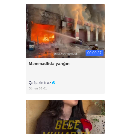
00:00:37
Məmmədlidə yanğın
Qafqazinfo.az
Dünən 09:01