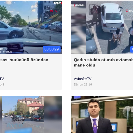
00:00:29
 səsi sürücünü özündən
Qadın stulda oturub avtomob
ı
mane oldu
rTV
AvtosferTV
:43
Dünən 21:16