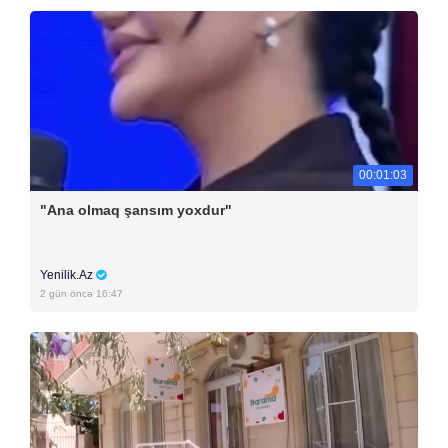
00:01:03
"Ana olmaq şansım yoxdur"
Yenilik.Az
2 gün öncə 16:47