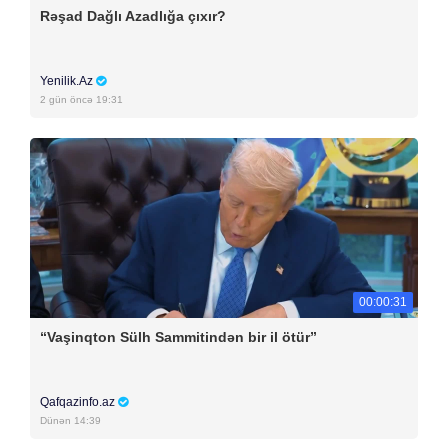
Rəşad Dağlı Azadlığa çıxır?
Yenilik.Az
2 gün öncə 19:31
00:00:31
“Vaşinqton Sülh Sammitindən bir il ötür”
Qafqazinfo.az
Dünən 14:39