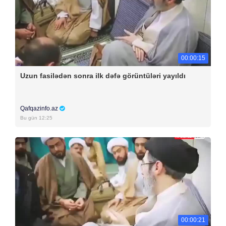
00:00:15
Uzun fasilədən sonra ilk dəfə görüntüləri yayıldı
Qafqazinfo.az
Bu gün 12:25
00:00:21