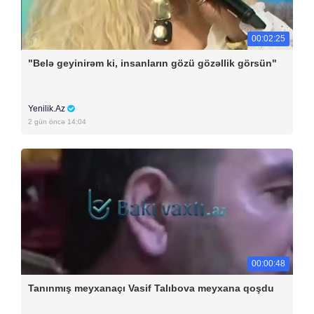
00:02:25
"Belə geyinirəm ki, insanların gözü gözəllik görsün"
Yenilik.Az
2 gün öncə 14:04
00:00:48
Tanınmış meyxanaçı Vasif Talıbova meyxana qoşdu