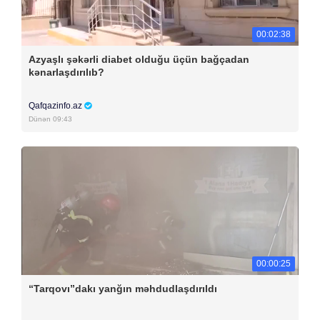
00:02:38
Azyaşlı şəkərli diabet olduğu üçün bağçadan
kənarlaşdırılıb?
Qafqazinfo.az
Dünən 09:43
00:00:25
“Tarqovı”dakı yanğın məhdudlaşdırıldı