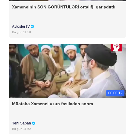
Xameneinin SON GÖRÜNTÜLƏRİ ortalığı qarışdırdı
AvtosferTV
Bu gün 11:58
00:00:12
Müctəba Xamenei uzun fasilədən sonra
Yeni Sabah
Bu gün 11:52