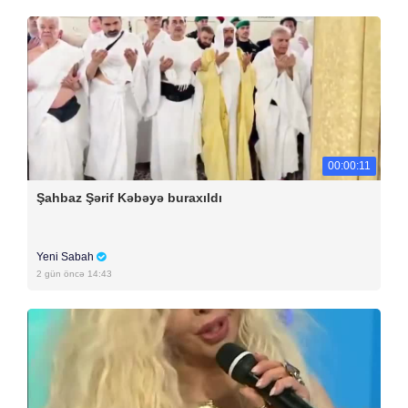
00:00:11
Şahbaz Şərif Kəbəyə buraxıldı
Yeni Sabah
2 gün öncə 14:43