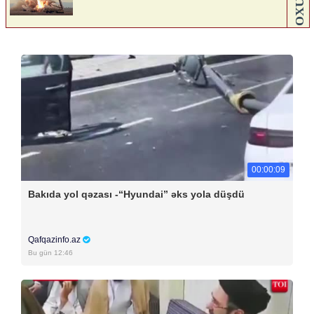
00:00:09
Bakıda yol qəzası -“Hyundai” əks yola düşdü
Qafqazinfo.az
Bu gün 12:46