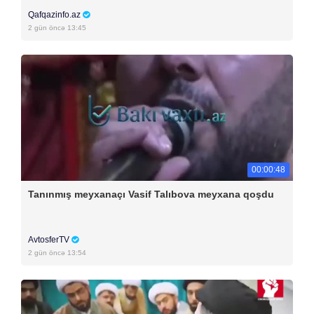
Qafqazinfo.az
2 gün öncə 13:45
00:00:48
Tanınmış meyxanaçı Vasif Talıbova meyxana qoşdu
AvtosferTV
2 gün öncə 13:54