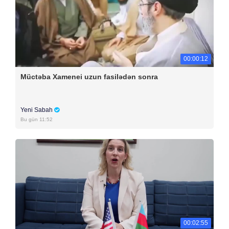
00:00:12
Müctəba Xamenei uzun fasilədən sonra
Yeni Sabah
Bu gün 11:52
00:02:55