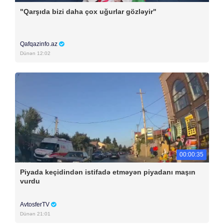
"Qarşıda bizi daha çox uğurlar gözləyir"
Qafqazinfo.az
Dünən 12:02
00:00:35
Piyada keçidindən istifadə etməyən piyadanı maşın
vurdu
AvtosferTV
Dünən 21:01