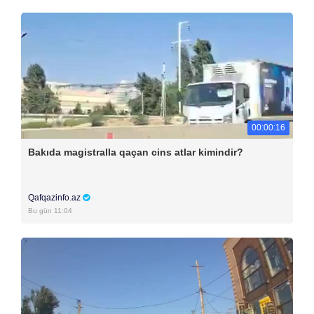
00:00:16
Bakıda magistralla qaçan cins atlar kimindir?
Qafqazinfo.az
Bu gün 11:04