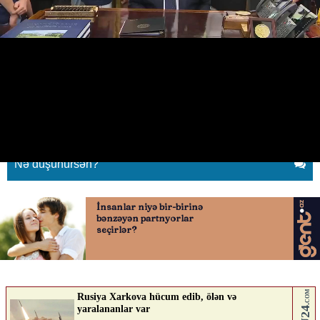
Kameralar qarşısında yuxuya
getdi
06.05.2026
0
QAFQAZINFO.AZ
ABUNƏ OL
Nə düşünürsən?