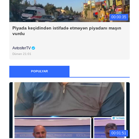
00:00:35
Piyada keçidindən istifadə etməyən piyadanı maşın
vurdu
AvtosferTV
Dünən 21:01
POPULYAR
00:01:51