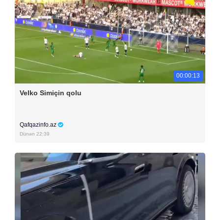
00:00:13
Velko Simiçin qolu
Qafqazinfo.az
Dünən 22:39