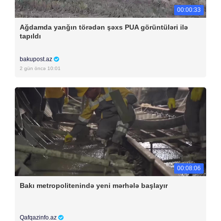
00:00:33
Ağdamda yanğın törədən şəxs PUA görüntüləri ilə
tapıldı
bakupost.az
2 gün öncə 10:01
00:08:06
Bakı metropolitenində yeni mərhələ başlayır
Qafqazinfo.az