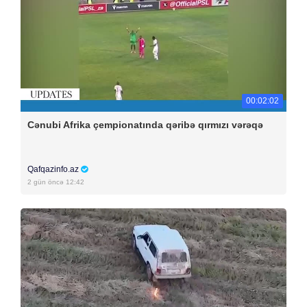
00:02:02
Cənubi Afrika çempionatında qəribə qırmızı vərəqə
Qafqazinfo.az
2 gün öncə 12:42