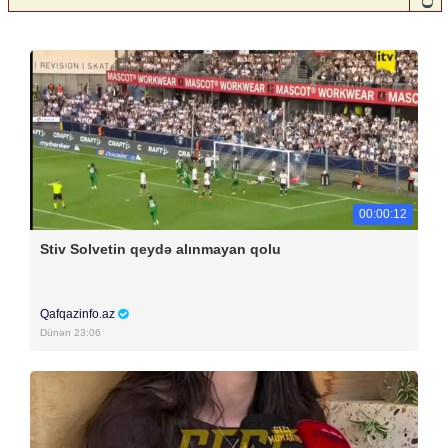
00:00:12
Stiv Solvetin qeydə alınmayan qolu
Qafqazinfo.az
Dünən 23:06