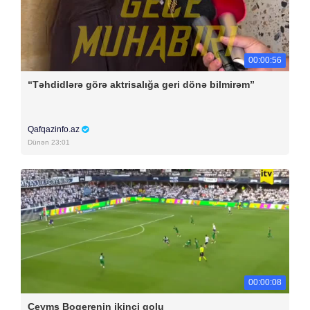
00:00:56
“Təhdidlərə görə aktrisalığa geri dönə bilmirəm”
Qafqazinfo.az
Dünən 23:01
00:00:08
Ceyms Boqerenin ikinci qolu