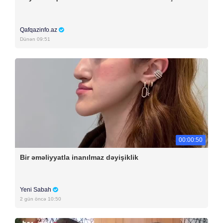
Qafqazinfo.az
Dünən 09:51
00:00:50
Bir əməliyyatla inanılmaz dəyişiklik
Yeni Sabah
2 gün öncə 10:50