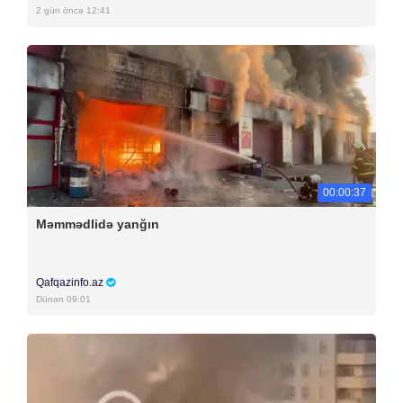
2 gün öncə 12:41
00:00:37
Məmmədlidə yanğın
Qafqazinfo.az
Dünən 09:01