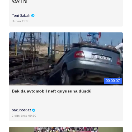
YAYILDI
Yeni Sabah
Dünən 11:33
00:00:07
Bakıda avtomobil neft quyusuna düşdü
bakupost.az
2 gün öncə 09:50