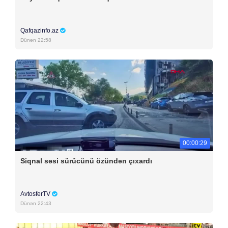
Qafqazinfo.az
Dünən 22:58
00:00:29
Siqnal səsi sürücünü özündən çıxardı
AvtosferTV
Dünən 22:43