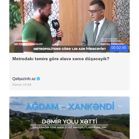
00:02:45
Metrodakı təmirə görə əlavə xərcə düşəcəyik?
Qafqazinfo.az
Dünən 15:49