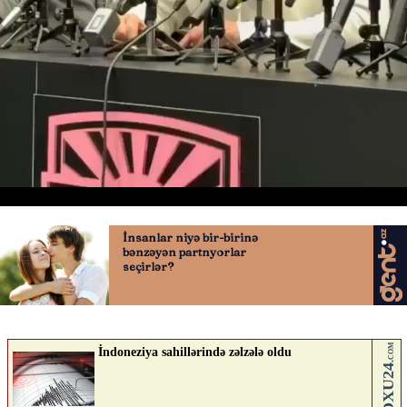
“Penalti başqa necə olur?”
22.04.2026
0
QAFQAZINFO.AZ
ABUNƏ OL
Nə düşünürsən?