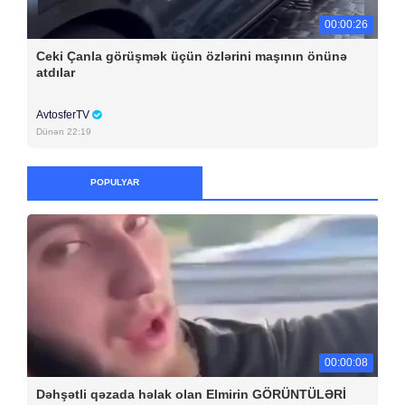
00:00:26
Ceki Çanla görüşmək üçün özlərini maşının önünə
atdılar
AvtosferTV
Dünən 22:19
POPULYAR
00:00:08
Dəhşətli qəzada həlak olan Elmirin GÖRÜNTÜLƏRİ