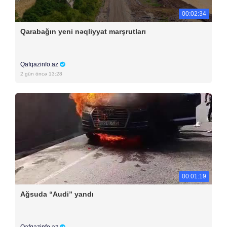
00:02:34
Qarabağın yeni nəqliyyat marşrutları
Qafqazinfo.az
2 gün öncə 13:28
00:01:19
Ağsuda “Audi” yandı