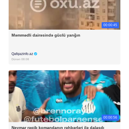
00:00:45
Məmmədli dairəsində güclü yanğın
Qafqazinfo.az
Dünən 08:08
00:00:56
Neymar rəqib komandanın rəhbərləri ilə dalaşdı