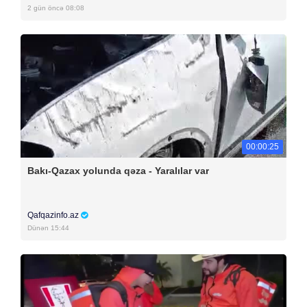
2 gün öncə 08:08
00:00:25
Bakı-Qazax yolunda qəza - Yaralılar var
Qafqazinfo.az
Dünən 15:44