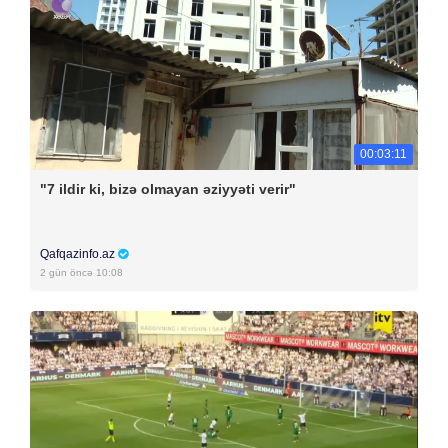
00:03:11
"7 ildir ki, bizə olmayan əziyyəti verir"
Qafqazinfo.az
2 gün öncə 10:08