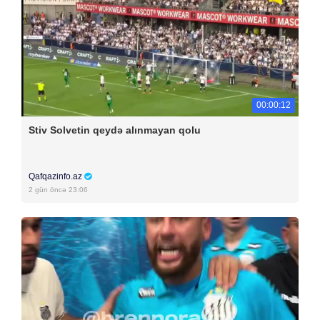
00:00:12
Stiv Solvetin qeydə alınmayan qolu
Qafqazinfo.az
2 gün öncə 23:06