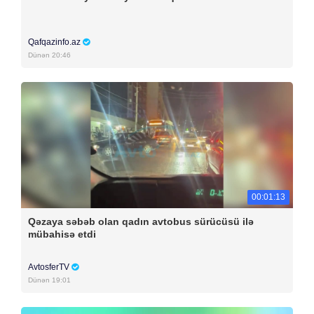
Qafqazinfo.az
Dünən 20:46
00:01:13
Qəzaya səbəb olan qadın avtobus sürücüsü ilə
mübahisə etdi
AvtosferTV
Dünən 19:01