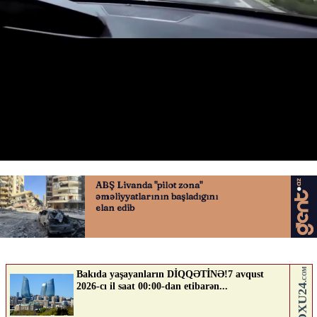
Laçında sınıq-salxaq qocalar qalıb
05.06.2026
0
BUTA.WS
ABUNƏ OL
Nə düşünürsən?