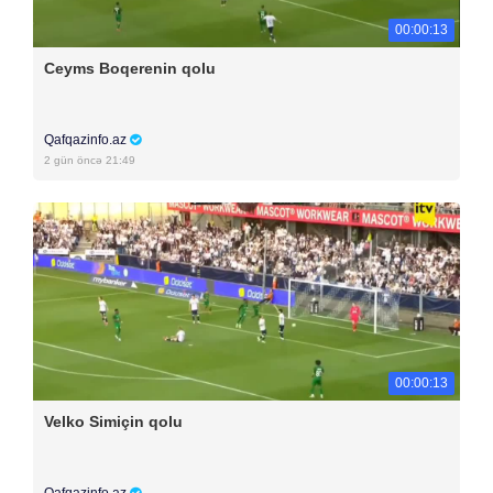
00:00:13
Ceyms Boqerenin qolu
Qafqazinfo.az
2 gün öncə 21:49
00:00:13
Velko Simiçin qolu