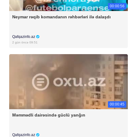
00:00:56
Neymar rəqib komandanın rəhbərləri ilə dalaşdı
Qafqazinfo.az
2 gün öncə 09:51
00:00:45
Məmmədli dairəsində güclü yanğın
Qafqazinfo.az