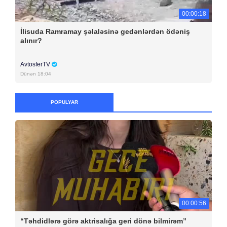
00:00:18
İlisuda Ramramay şəlaləsinə gedənlərdən ödəniş
alınır?
AvtosferTV
Dünən 18:04
POPULYAR
00:00:56
“Təhdidlərə görə aktrisalığa geri dönə bilmirəm”