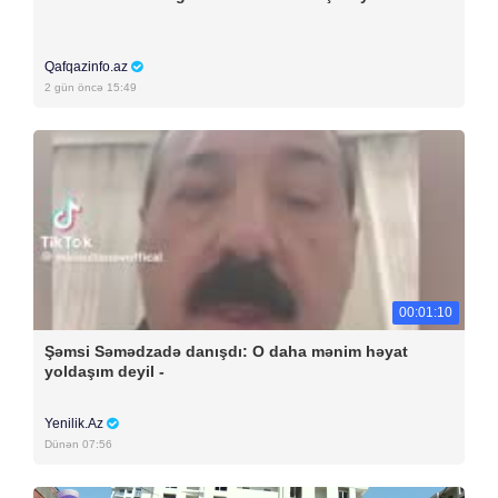
Qafqazinfo.az
2 gün öncə 15:49
00:01:10
Şəmsi Səmədzadə danışdı: O daha mənim həyat
yoldaşım deyil -
Yenilik.Az
Dünən 07:56