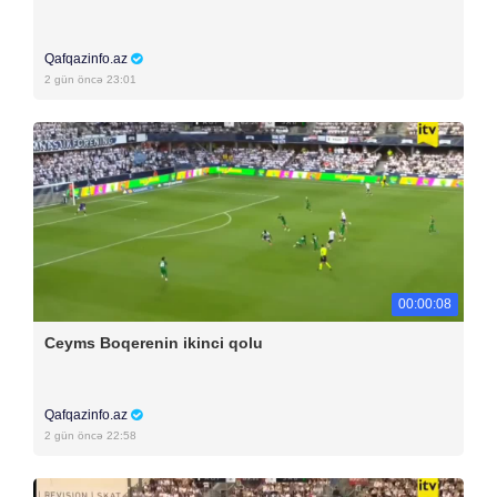
Qafqazinfo.az
2 gün öncə 23:01
00:00:08
Ceyms Boqerenin ikinci qolu
Qafqazinfo.az
2 gün öncə 22:58