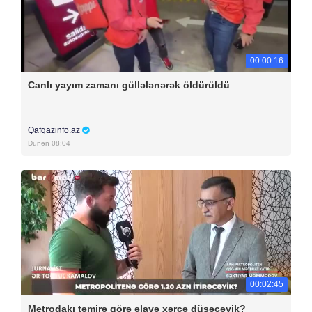
00:00:16
Canlı yayım zamanı güllələnərək öldürüldü
Qafqazinfo.az
Dünən 08:04
00:02:45
Metrodakı təmirə görə əlavə xərcə düşəcəyik?