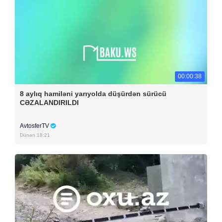
00:00:38
8 aylıq hamiləni yarıyolda düşürdən sürücü
CƏZALANDIRILDI
AvtosferTV
Dünən 18:21