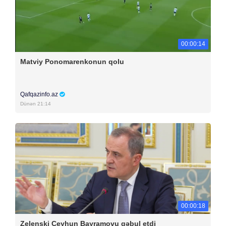
00:00:14
Matviy Ponomarenkonun qolu
Qafqazinfo.az
Dünən 21:14
00:00:18
Zelenski Ceyhun Bayramovu qəbul etdi