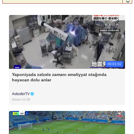
00:01:02
Yaponiyada zəlzələ zamanı əməliyyat otağında
həyəcan dolu anlar
AvtosferTV
Dünən 21:56