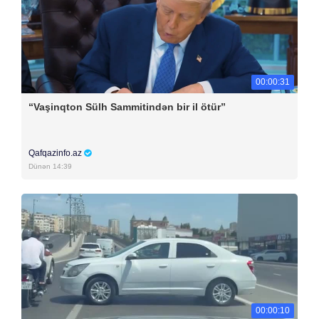
00:00:31
“Vaşinqton Sülh Sammitindən bir il ötür”
Qafqazinfo.az
Dünən 14:39
00:00:10