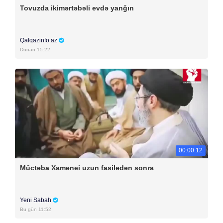
Tovuzda ikimərtəbəli evdə yanğın
Qafqazinfo.az
Dünən 15:22
00:00:12
Müctəba Xamenei uzun fasilədən sonra
Yeni Sabah
Bu gün 11:52