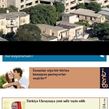
Elə yerdə “drift” etdilər ki,
görənlər süni intellekt sandı
06.06.2026
0
QAFQAZINFO.AZ
ABUNƏ OL
Nə düşünürsən?