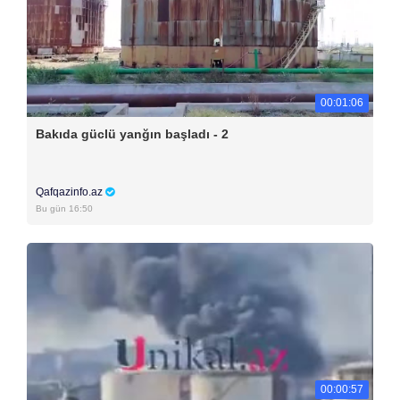
00:01:06
Bakıda güclü yanğın başladı - 2
Qafqazinfo.az
Bu gün 16:50
00:00:57