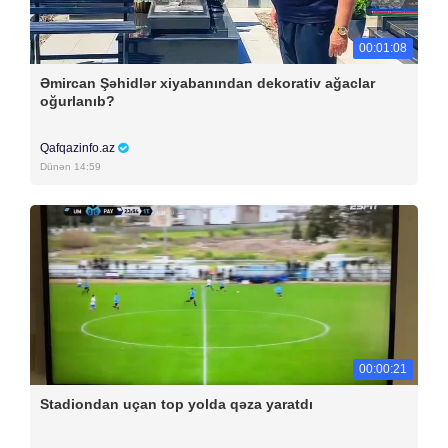
00:01:08
Əmircan Şəhidlər xiyabanından dekorativ ağaclar
oğurlanıb?
Qafqazinfo.az
Dünən 14:59
00:00:21
Stadiondan uçan top yolda qəza yaratdı