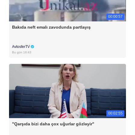
00:00:57
Bakıda neft emalı zavodunda partlayış
AvtosferTV
Bu gün 16:43
00:02:55
"Qarşıda bizi daha çox uğurlar gözləyir"