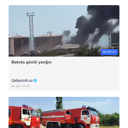
00:00:47
Bakıda güclü yanğın
Qafqazinfo.az
Bu gün 16:10