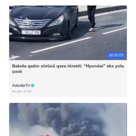
00:00:05
Bakıda qadın sürücü qəza törətdi: “Hyundai” əks yola
çıxdı
AvtosferTV
Bu gün 12:48