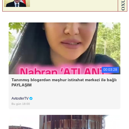
00:03:28
Tanınmış blogerdən məşhur istirahət mərkəzi ilə bağlı
PAYLAŞIM
AvtosferTV
Bu gün 18:00