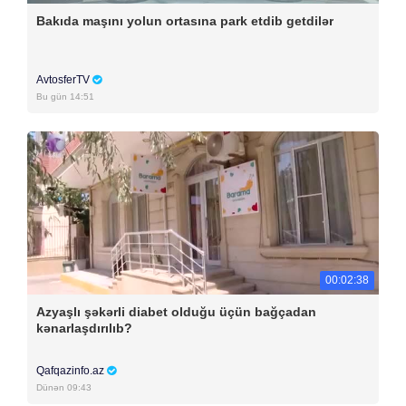
Bakıda maşını yolun ortasına park etdib getdilər
AvtosferTV
Bu gün 14:51
00:02:38
Azyaşlı şəkərli diabet olduğu üçün bağçadan
kənarlaşdırılıb?
Qafqazinfo.az
Dünən 09:43