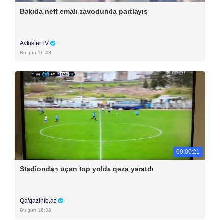
Bakıda neft emalı zavodunda partlayış
AvtosferTV
Bu gün 16:43
00:00:21
Stadiondan uçan top yolda qəza yaratdı
Qafqazinfo.az
Bu gün 16:33