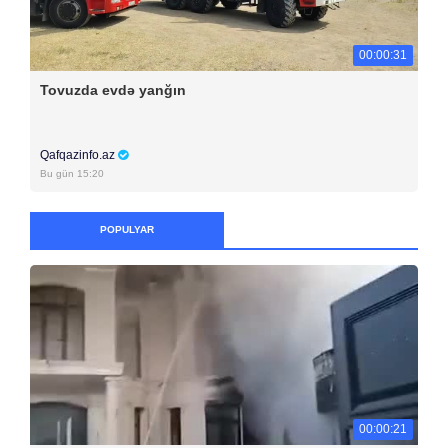
00:00:31
Tovuzda evdə yanğın
Qafqazinfo.az
Bu gün 15:20
POPULYAR
00:00:21