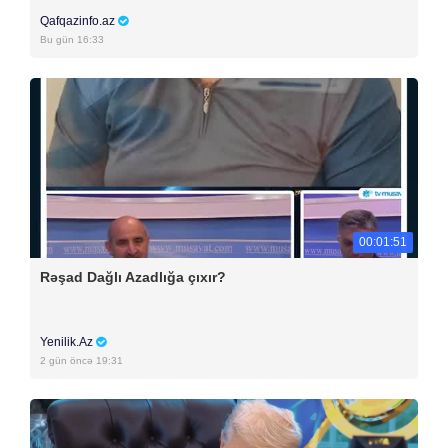
Qafqazinfo.az
Bu gün 16:33
00:01:51
Rəşad Dağlı Azadlığa çıxır?
Yenilik.Az
2 gün öncə 19:31