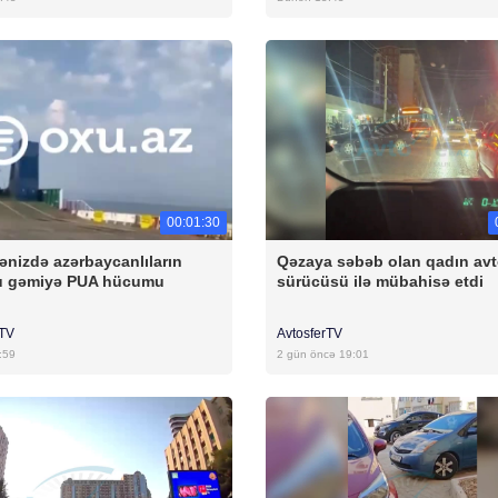
00:01:30
ənizdə azərbaycanlıların
Qəzaya səbəb olan qadın av
u gəmiyə PUA hücumu
sürücüsü ilə mübahisə etdi
rTV
AvtosferTV
:59
2 gün öncə 19:01