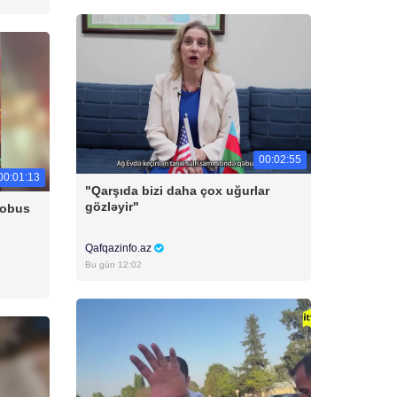
00:02:55
00:01:13
"Qarşıda bizi daha çox uğurlar
gözləyir"
tobus
Qafqazinfo.az
Bu gün 12:02