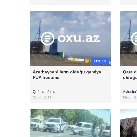
00:01:30
Azərbaycanlıların olduğu gəmiyə
Qara d
PUA hücumu
olduğ
Qafqazinfo.az
Avtosfe
Dünən 12:18
Dünən 11