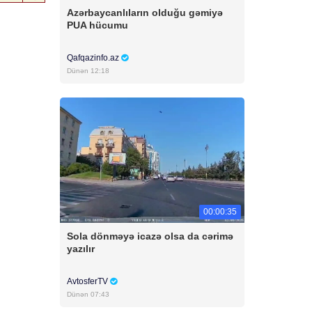
Azərbaycanlıların olduğu gəmiyə
PUA hücumu
Qafqazinfo.az
Dünən 12:18
00:00:35
Sola dönməyə icazə olsa da cərimə
yazılır
AvtosferTV
Dünən 07:43