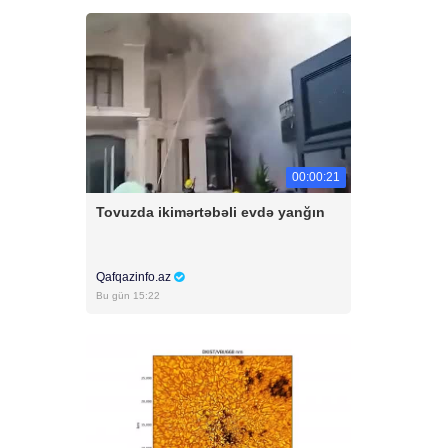
00:00:21
Tovuzda ikimərtəbəli evdə yanğın
Qafqazinfo.az
Bu gün 15:22