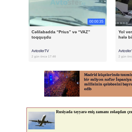
00:00:35
Cəlilabadda “Prius” və “VAZ”
Yol ver
toqquşdu
hələ bi
AvtosferTV
Avtosfe
2 gün öncə 17:46
2 gün ön