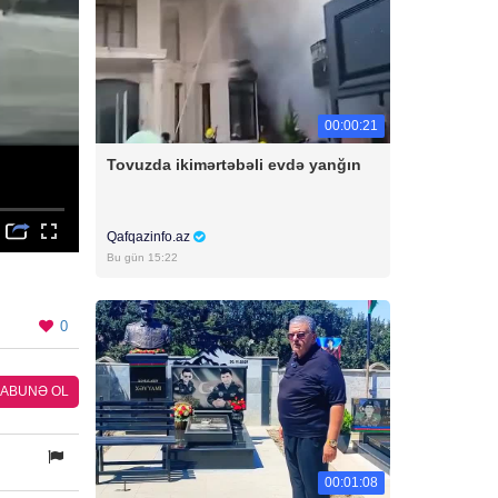
00:00:21
Tovuzda ikimərtəbəli evdə yanğın
Qafqazinfo.az
Bu gün 15:22
0
ABUNƏ OL
00:01:08