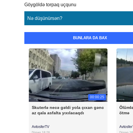
Göygöldə torpaq uçqunu
Nə düşünürsən?
BUNLARA DA BAX
00:00:25
Skuterlə necə gəldi yola çıxan gənc
Ölümlə
az qala asfalta yıxılacaqdı
ötmə
AvtosferTV
Avtosfe
Dünən 18:26
Dünən 16