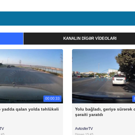
KANALIN DIGƏR VIDEOLARI
00:00:33
 yadda qalan yolda təhlükəli
Yolu bağladı, geriyə sürərək 
şəraiti yaratdı
rTV
AvtosferTV
:45
Dünən 15:45