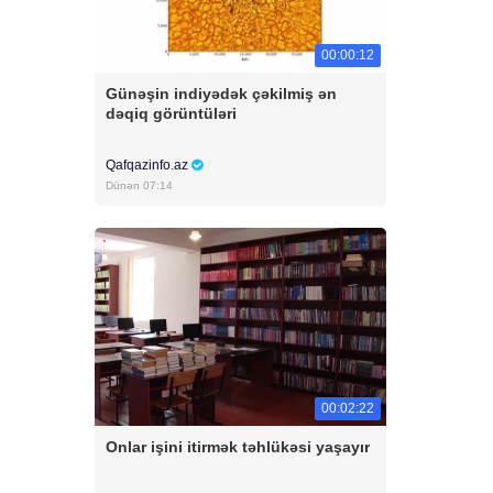
00:00:12
Günəşin indiyədək çəkilmiş ən
dəqiq görüntüləri
Qafqazinfo.az
Dünən 07:14
00:02:22
Onlar işini itirmək təhlükəsi yaşayır