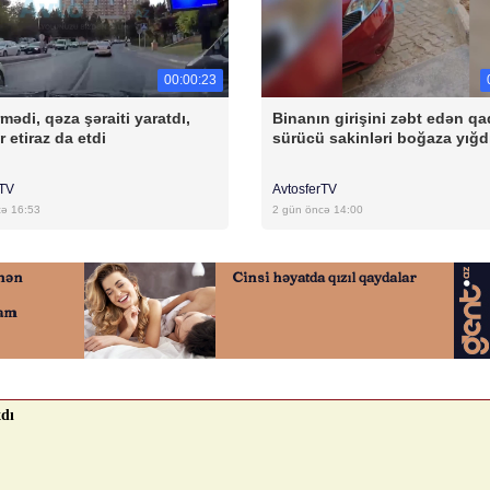
00:00:23
mədi, qəza şəraiti yaratdı,
Binanın girişini zəbt edən qa
r etiraz da etdi
sürücü sakinləri boğaza yığd
rTV
AvtosferTV
cə 16:53
2 gün öncə 14:00