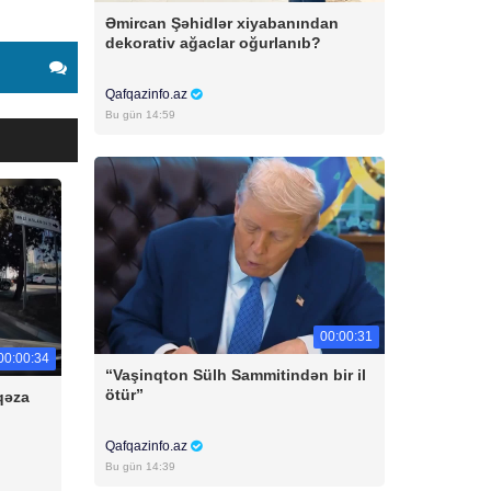
Əmircan Şəhidlər xiyabanından
dekorativ ağaclar oğurlanıb?
Qafqazinfo.az
Bu gün 14:59
00:00:31
00:00:34
“Vaşinqton Sülh Sammitindən bir il
ötür”
qəza
Qafqazinfo.az
Bu gün 14:39