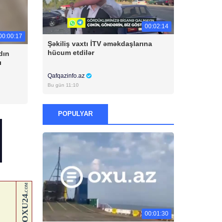
00:02:14
00:00:17
Şəkiliş vaxtı İTV əməkdaşlarına
hücum etdilər
dın
ı
Qafqazinfo.az
Bu gün 11:10
POPULYAR
00:01:30