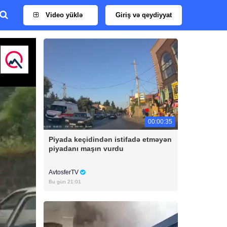
Video yüklə
Giriş və qeydiyyat
00:00:35
Piyada keçidindən istifadə etməyən
piyadanı maşın vurdu
AvtosferTV
Bu gün 21:01