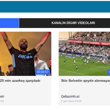
KANALIN DIGƏR VIDEOLARI
00:00:57
 25 min azarkeş qarşıladı
Stiv Solvetin qeydə alınmaya
bah
Qafqazinfo.az
:59
2 gün öncə 23:06