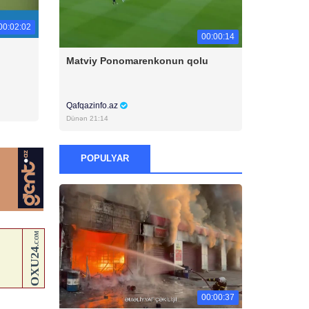
00:02:02
00:00:14
Matviy Ponomarenkonun qolu
Qafqazinfo.az
Dünən 21:14
POPULYAR
00:00:37