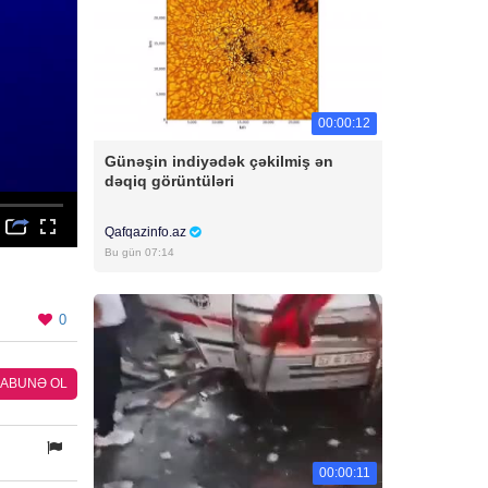
00:00:12
Günəşin indiyədək çəkilmiş ən
dəqiq görüntüləri
Qafqazinfo.az
Bu gün 07:14
0
ABUNƏ OL
00:00:11