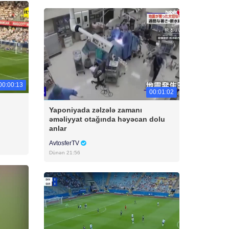
00:00:13
00:01:02
Yaponiyada zəlzələ zamanı
əməliyyat otağında həyəcan dolu
anlar
AvtosferTV
Dünən 21:56