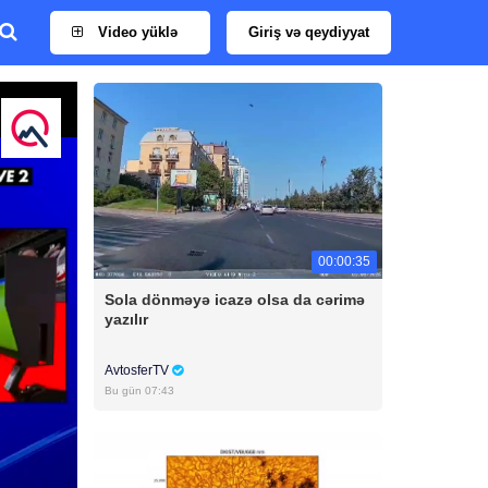
Video yüklə
Giriş və qeydiyyat
00:00:35
Sola dönməyə icazə olsa da cərimə
yazılır
AvtosferTV
Bu gün 07:43