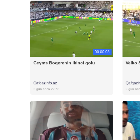
00:00:08
Ceyms Boqerenin ikinci qolu
Velko 
Qafqazinfo.az
Qafqazi
2 gün öncə 22:58
2 gün ön