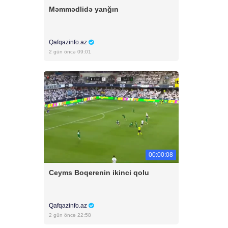
Məmmədlidə yanğın
Qafqazinfo.az
2 gün öncə 09:01
00:00:08
Ceyms Boqerenin ikinci qolu
Qafqazinfo.az
2 gün öncə 22:58