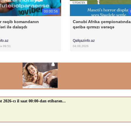
00:00:56
r rəqib komandanın
Cənubi Afrika çempionatında
əri ilə dalaşdı
qəribə qırmızı vərəqə
nfo.az
Qafqazinfo.az
cə 09:51
04.08.2026