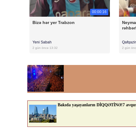
00:00:16
Bizə hər yer Trabzon
Neyma
rəhbərl
Yeni Sabah
Qafqazi
2 gün öncə 13:32
2 gün ön