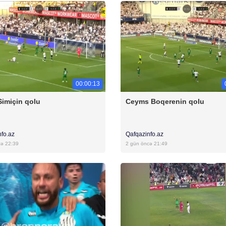
00:00:13
Simiçin qolu
Ceyms Boqerenin qolu
nfo.az
Qafqazinfo.az
cə 22:39
2 gün öncə 21:49