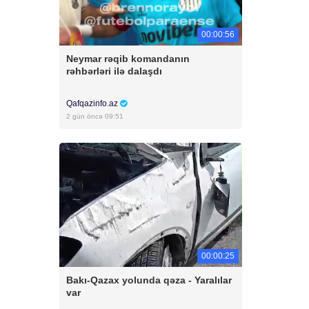
00:00:56
Neymar rəqib komandanın
rəhbərləri ilə dalaşdı
Qafqazinfo.az
2 gün öncə 09:51
00:00:25
Bakı-Qazax yolunda qəza - Yaralılar
var