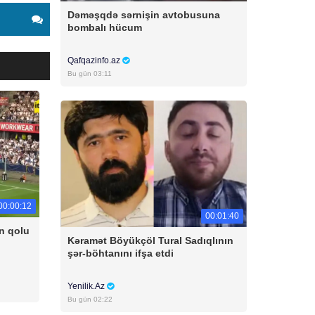
Dəməşqdə sərnişin avtobusuna
bombalı hücum
Qafqazinfo.az
Bu gün 03:11
00:00:12
00:01:40
n qolu
Kəramət Böyükçöl Tural Sadıqlının
şər-böhtanını ifşa etdi
Yenilik.Az
Bu gün 02:22