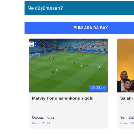
Nə düşünürsən?
BUNLARA DA BAX
00:00:14
Matviy Ponomarenkonun qolu
Salahı
Qafqazinfo.az
Yeni Sa
Dünən 21:14
Dünən 09