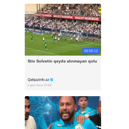
00:00:12
Stiv Solvetin qeydə alınmayan qolu
Qafqazinfo.az
2 gün öncə 23:06