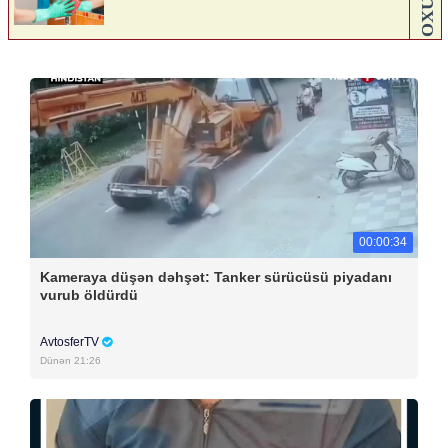
00:00:34
Kameraya düşən dəhşət: Tanker sürücüsü piyadanı
vurub öldürdü
AvtosferTV
Dünən 21:26