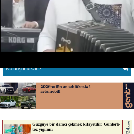
Minaya düşən Muğan toyda
musiqi ifa edərkən
14.04.2026
0
QAFQAZINFO.AZ
ABUNƏ OL
Nə düşünürsən?