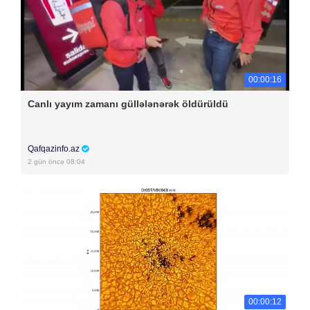
00:00:16
Canlı yayım zamanı güllələnərək öldürüldü
Qafqazinfo.az
2 gün öncə 08:04
00:00:12