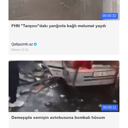
00:00:32
FHN "Tarqovı"dakı yanğınla bağlı məlumat yaydı
Qafqazinfo.az
Dünən 12:11
00:00:11
Dəməşqdə sərnişin avtobusuna bombalı hücum