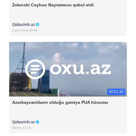
Zelenski Ceyhun Bayramovu qəbul etdi
Qafqazinfo.az
2 gün öncə 20:46
00:01:30
Azərbaycanlıların olduğu gəmiyə PUA hücumu
Qafqazinfo.az
Dünən 12:18