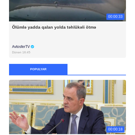
00:00:33
Ölümlə yadda qalan yolda təhlükəli ötmə
AvtosferTV
Dünən 16:45
POPULYAR
00:00:18