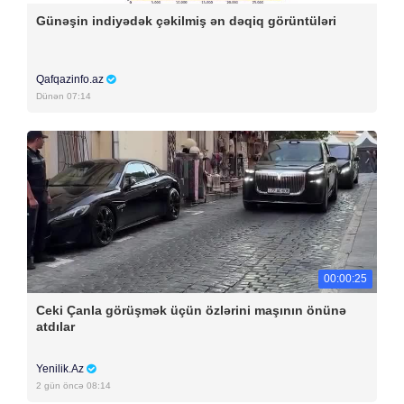
Günəşin indiyədək çəkilmiş ən dəqiq görüntüləri
Qafqazinfo.az
Dünən 07:14
00:00:25
Ceki Çanla görüşmək üçün özlərini maşının önünə
atdılar
Yenilik.Az
2 gün öncə 08:14