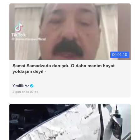
00:01:10
Şəmsi Səmədzadə danışdı: O daha mənim həyat
yoldaşım deyil -
Yenilik.Az
2 gün öncə 07:56