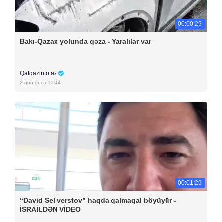
00:00:25
Bakı-Qazax yolunda qəza - Yaralılar var
Qafqazinfo.az
2 gün öncə 15:44
00:01:29
“David Seliverstov” haqda qalmaqal böyüyür -
İSRAİLDƏN VİDEO