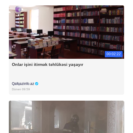
00:02:22
Onlar işini itirmək təhlükəsi yaşayır
Qafqazinfo.az
Dünən 09:59