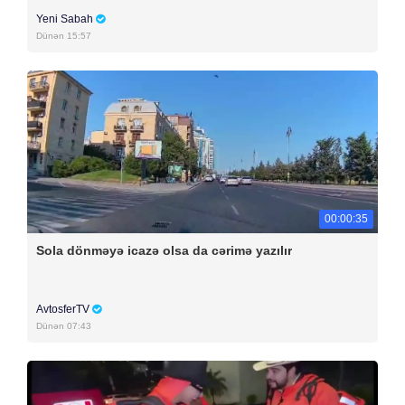
Yeni Sabah
Dünən 15:57
00:00:35
Sola dönməyə icazə olsa da cərimə yazılır
AvtosferTV
Dünən 07:43