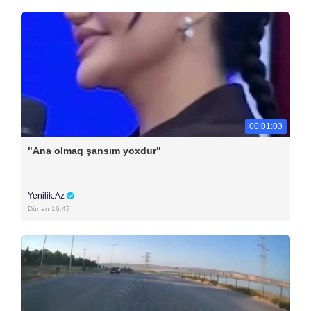
00:01:03
"Ana olmaq şansım yoxdur"
Yenilik.Az
Dünən 16:47