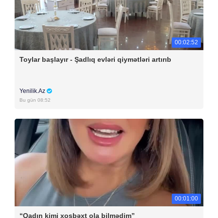
00:02:52
Toylar başlayır - Şadlıq evləri qiymətləri artırıb
Yenilik.Az
Bu gün 08:52
00:01:00
“Qadın kimi xoşbəxt ola bilmədim”