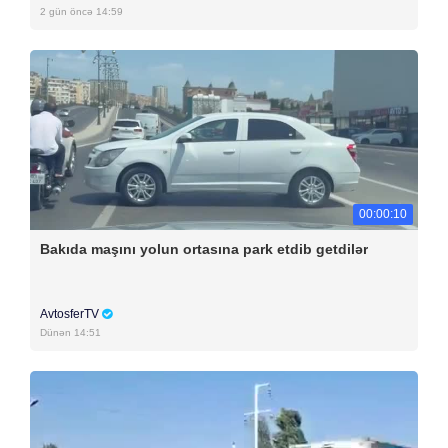
2 gün öncə 14:59
00:00:10
Bakıda maşını yolun ortasına park etdib getdilər
AvtosferTV
Dünən 14:51