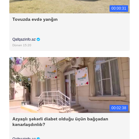
00:00:31
Tovuzda evdə yanğın
Qafqazinfo.az
Dünən 15:20
00:02:38
Azyaşlı şəkərli diabet olduğu üçün bağçadan
kənarlaşdırılıb?