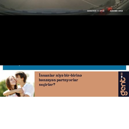
Son anda zolaq dəyişən sürücü
qəza şəraiti yaratdı
24.04.2026
0
AVTOSFERTV
ABUNƏ OL
Nə düşünürsən?