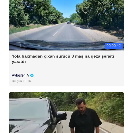
00:00:42
Yola baxmadan çıxan sürücü 3 maşına qəza şəraiti
yaratdı
AvtosferTV
Bu gün 08:16