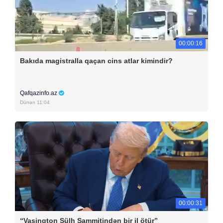
00:00:16
Bakıda magistralla qaçan cins atlar kimindir?
Qafqazinfo.az
Dünən 11:04
00:00:31
“Vaşinqton Sülh Sammitindən bir il ötür”