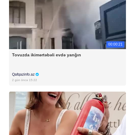
00:00:21
Tovuzda ikimərtəbəli evdə yanğın
Qafqazinfo.az
2 gün öncə 15:22