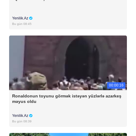
Yenilik.Az
Bu gün 08:45
00:00:16
Ronaldonun toyunu görmək istəyən yüzlərlə azarkeş
məyus oldu
Yenilik.Az
Bu gün 08:39