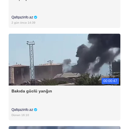
Qafqazinfo.az
2 gün öncə 14:39
00:00:47
Bakıda güclü yanğın
Qafqazinfo.az
Dünən 16:10