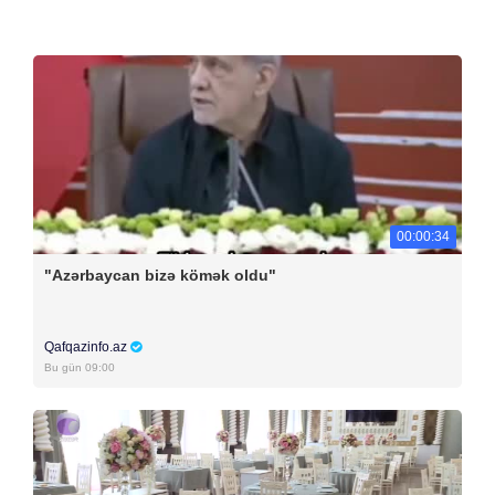
00:00:34
"Azərbaycan bizə kömək oldu"
Qafqazinfo.az
Bu gün 09:00