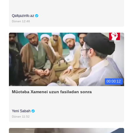
Qafqazinfo.az
Dünən 12:46
00:00:12
Müctəba Xamenei uzun fasilədən sonra
Yeni Sabah
Dünən 11:52