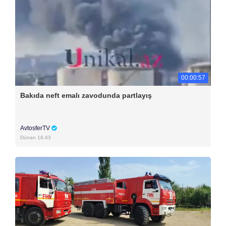
00:00:57
Bakıda neft emalı zavodunda partlayış
AvtosferTV
Dünən 16:43