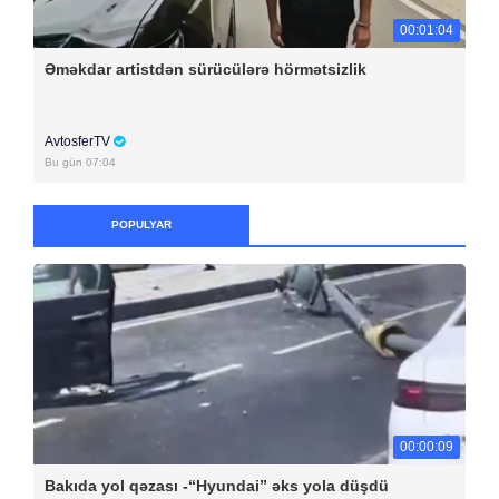
00:01:04
Əməkdar artistdən sürücülərə hörmətsizlik
AvtosferTV
Bu gün 07:04
POPULYAR
00:00:09
Bakıda yol qəzası -“Hyundai” əks yola düşdü