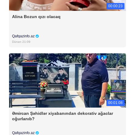
00:00:23
Alina Bozun qızı olacaq
Qafqazinfo.az
Dünən 21:09
00:01:08
Əmircan Şəhidlər xiyabanından dekorativ ağaclar
oğurlanıb?
Qafqazinfo.az