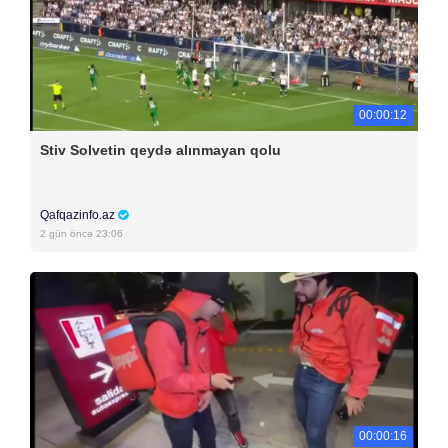
00:00:12
Stiv Solvetin qeydə alınmayan qolu
Qafqazinfo.az
2 gün öncə 23:06
00:00:16