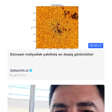
00:00:12
Günəşin indiyədək çəkilmiş ən dəqiq görüntüləri
Qafqazinfo.az
Bu gün 07:14