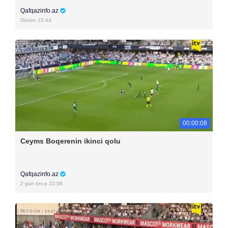
Qafqazinfo.az
Dünən 15:44
00:00:08
Ceyms Boqerenin ikinci qolu
Qafqazinfo.az
2 gün öncə 22:58