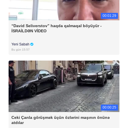
00:01:29
“David Seliverstov” haqda qalmaqal böyüyür -
İSRAİLDƏN VİDEO
Yeni Sabah
Bu gün 15:57
00:00:25
Ceki Çanla görüşmək üçün özlərini maşının önünə
atdılar