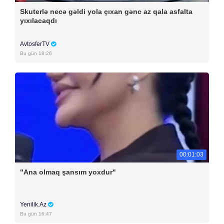
Skuterlə necə gəldi yola çıxan gənc az qala asfalta
yıxılacaqdı
AvtosferTV
Bu gün 18:26
00:01:03
"Ana olmaq şansım yoxdur"
Yenilik.Az
Bu gün 16:47