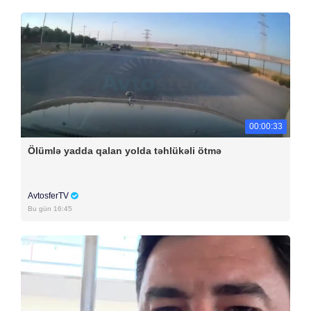
00:00:33
Ölümlə yadda qalan yolda təhlükəli ötmə
AvtosferTV
Bu gün 16:45