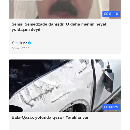
00:01:10
Şəmsi Səmədzadə danışdı: O daha mənim həyat
yoldaşım deyil -
Yenilik.Az
Dünən 07:56
00:00:25
Bakı-Qazax yolunda qəza - Yaralılar var