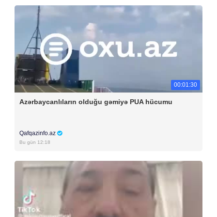
00:01:30
Azərbaycanlıların olduğu gəmiyə PUA hücumu
Qafqazinfo.az
Bu gün 12:18