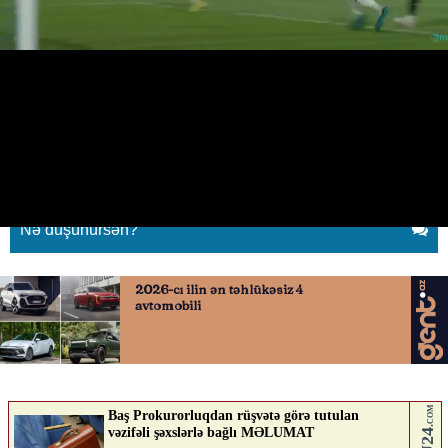
“Qarabağ”ın etiraz etdiyi penalti
epizodu
22.04.2026
0
QAFQAZINFO.AZ
ABUNƏ OL
Nə düşünürsən?