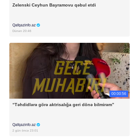
Zelenski Ceyhun Bayramovu qəbul etdi
Qafqazinfo.az
Dünən 20:46
00:00:56
“Təhdidlərə görə aktrisalığa geri dönə bilmirəm”
Qafqazinfo.az
2 gün öncə 23:01