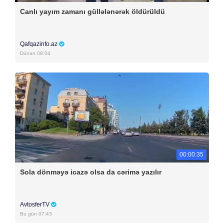
Canlı yayım zamanı güllələnərək öldürüldü
Qafqazinfo.az
Dünən 08:04
00:00:35
Sola dönməyə icazə olsa da cərimə yazılır
AvtosferTV
Bu gün 07:43