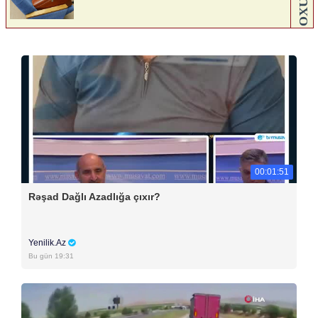
00:01:51
Rəşad Dağlı Azadlığa çıxır?
Yenilik.Az
Bu gün 19:31