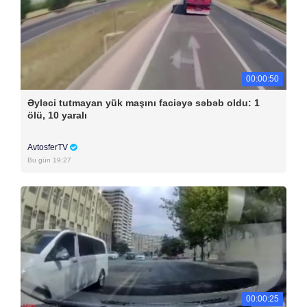
00:00:50
Əyləci tutmayan yük maşını faciəyə səbəb oldu: 1
ölü, 10 yaralı
AvtosferTV
Bu gün 19:27
00:00:25