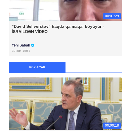
00:01:29
“David Seliverstov” haqda qalmaqal böyüyür -
İSRAİLDƏN VİDEO
Yeni Sabah
Bu gün 15:57
POPULYAR
00:00:18