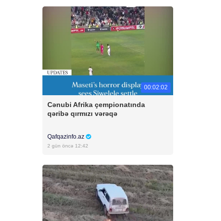
00:02:02
Cənubi Afrika çempionatında
qəribə qırmızı vərəqə
Qafqazinfo.az
2 gün öncə 12:42