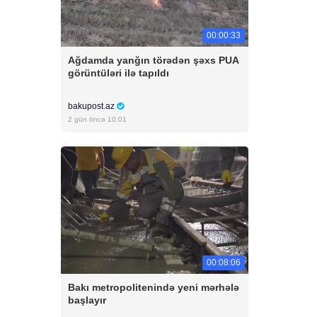
00:00:33
Ağdamda yanğın törədən şəxs PUA
görüntüləri ilə tapıldı
bakupost.az
2 gün öncə 10:01
00:08:06
Bakı metropolitenində yeni mərhələ
başlayır