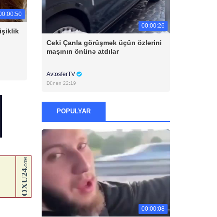
00:00:50
00:00:26
şiklik
Ceki Çanla görüşmək üçün özlərini
maşının önünə atdılar
AvtosferTV
Dünən 22:19
POPULYAR
00:00:08