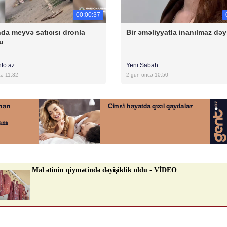
00:00:37
da meyvə satıcısı dronla
Bir əməliyyatla inanılmaz dəyi
u
nfo.az
Yeni Sabah
cə 11:32
2 gün öncə 10:50