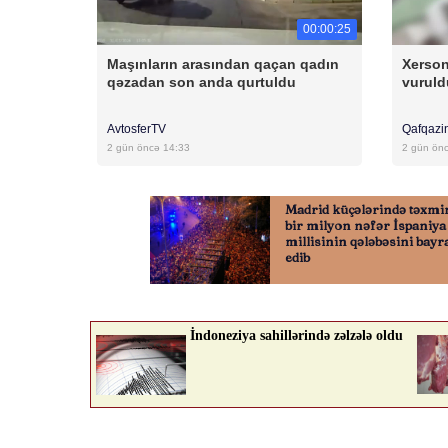
00:00:25
Maşınların arasından qaçan qadın
Xerson
qəzadan son anda qurtuldu
vuruld
AvtosferTV
Qafqazi
2 gün öncə 14:33
2 gün ön