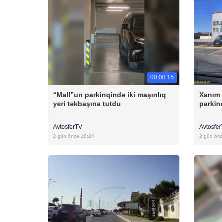
00:00:15
“Mall”un parkinqində iki maşınlıq
Xanım 
yeri təkbaşına tutdu
parkin
AvtosferTV
Avtosfe
2 gün öncə 18:24
2 gün ön