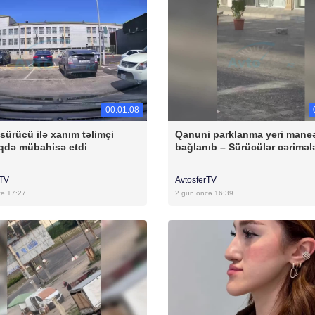
00:01:08
sürücü ilə xanım təlimçi
Qanuni parklanma yeri maneə
qdə mübahisə etdi
bağlanıb – Sürücülər cəriməl
rTV
AvtosferTV
cə 17:27
2 gün öncə 16:39