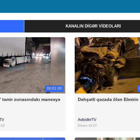
KANALIN DIGƏR VIDEOLARI
00:01:00
” təmir zonasındakı maneəyə
Dəhşətli qəzada ölən Elmirin
ı
rTV
AvtosferTV
:02
Dünən 10:27