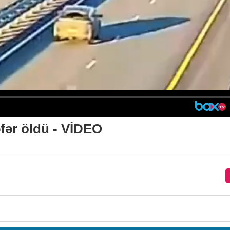
əfər öldü - VİDEO