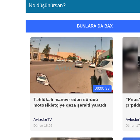
Nə düşünürsən?
BUNLARA DA BAX
00:00:33
Təhlükəli manevr edən sürücü
“Prius
motosikletçiyə qəza şəraiti yaratdı
çırpıld
AvtosferTV
Avtosfe
Dünən 18:02
Dünən 17