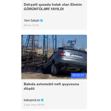
Dəhşətli qəzada həlak olan Elmirin
GÖRÜNTÜLƏRİ YAYILDI
Yeni Sabah
Dünən 11:33
00:00:07
Bakıda avtomobil neft quyusuna
düşdü
bakupost.az
2 gün öncə 09:50