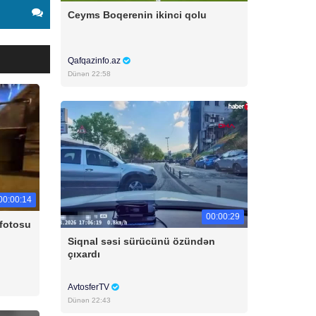
Ceyms Boqerenin ikinci qolu
Qafqazinfo.az
Dünən 22:58
00:00:14
00:00:29
 fotosu
Siqnal səsi sürücünü özündən
çıxardı
AvtosferTV
Dünən 22:43