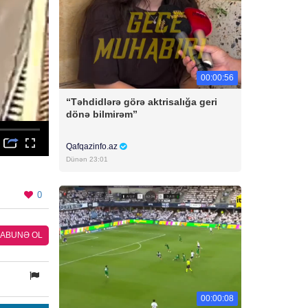
00:00:56
“Təhdidlərə görə aktrisalığa geri
dönə bilmirəm”
Qafqazinfo.az
Dünən 23:01
0
ABUNƏ OL
00:00:08