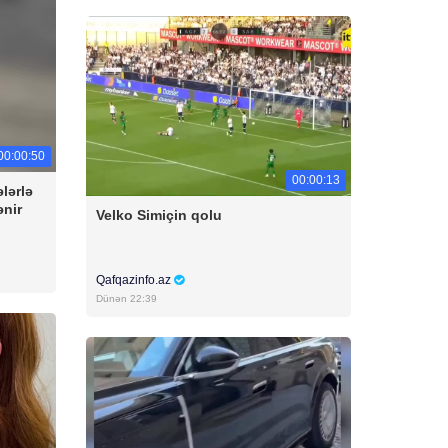
00:00:50
00:00:13
lərlə
ənir
Velko Simiçin qolu
Qafqazinfo.az
Dünən 22:39