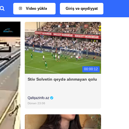
Video yüklə
Giriş və qeydiyyat
00:00:12
Stiv Solvetin qeydə alınmayan qolu
Qafqazinfo.az
Dünən 23:06