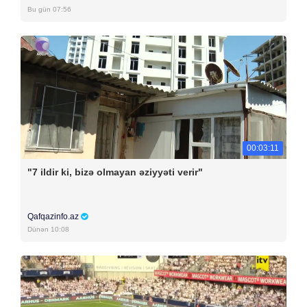
Bu gün 07:56
00:03:11
"7 ildir ki, bizə olmayan əziyyəti verir"
Qafqazinfo.az
Dünən 10:08