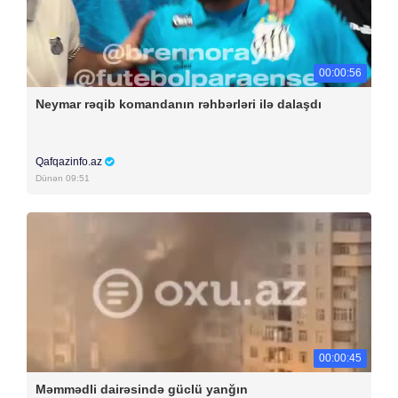
00:00:56
Neymar rəqib komandanın rəhbərləri ilə dalaşdı
Qafqazinfo.az
Dünən 09:51
00:00:45
Məmmədli dairəsində güclü yanğın