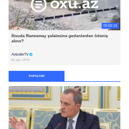
00:00:18
İlisuda Ramramay şəlaləsinə gedənlərdən ödəniş
alınır?
AvtosferTV
Bu gün 18:04
POPULYAR