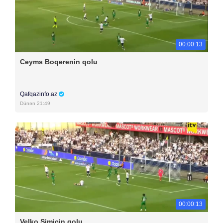
00:00:13
Ceyms Boqerenin qolu
Qafqazinfo.az
Dünən 21:49
00:00:13
Velko Simiçin qolu