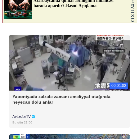
00:01:02
Yaponiyada zəlzələ zamanı əməliyyat otağında
həyəcan dolu anlar
AvtosferTV
Bu gün 21:56