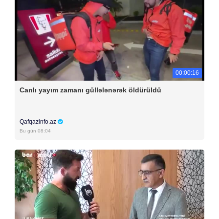
00:00:16
Canlı yayım zamanı güllələnərək öldürüldü
Qafqazinfo.az
Bu gün 08:04