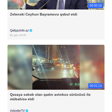
00:00:18
Zelenski Ceyhun Bayramovu qəbul etdi
Qafqazinfo.az
Bu gün 20:46
00:01:13
Qəzaya səbəb olan qadın avtobus sürücüsü ilə
mübahisə etdi
AvtosferTV