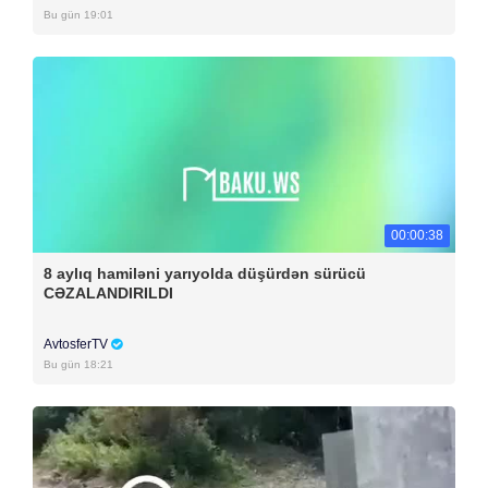
Bu gün 19:01
00:00:38
8 aylıq hamiləni yarıyolda düşürdən sürücü
CƏZALANDIRILDI
AvtosferTV
Bu gün 18:21