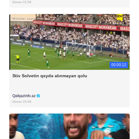
Dünən 22:58
00:00:12
Stiv Solvetin qeydə alınmayan qolu
Qafqazinfo.az
Dünən 23:06