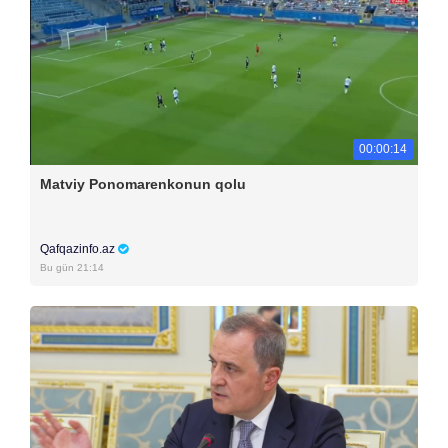
00:00:14
Matviy Ponomarenkonun qolu
Qafqazinfo.az
Bu gün 21:14