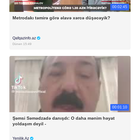
00:02:45
Metrodakı təmirə görə əlavə xərcə düşəcəyik?
Qafqazinfo.az
Dünən 15:49
00:01:10
Şəmsi Səmədzadə danışdı: O daha mənim həyat
yoldaşım deyil -
Yenilik.Az