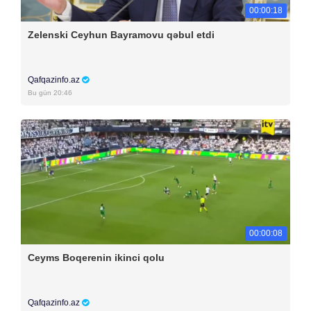
00:00:18
Zelenski Ceyhun Bayramovu qəbul etdi
Qafqazinfo.az
Bu gün 20:46
00:00:08
Ceyms Boqerenin ikinci qolu
Qafqazinfo.az