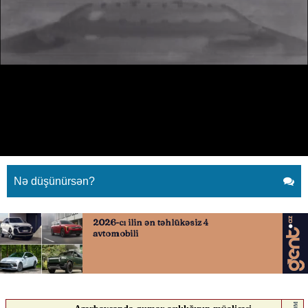
Ukrayna Rusiyanın iki neft
tankerini vurdu
03.05.2026
0
QAFQAZINFO.AZ
ABUNƏ OL
Ukrayna Rusiyanın iki neft tankerini vurdu
Nə düşünürsən?