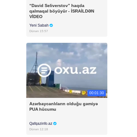
“David Seliverstov” haqda
qalmaqal böyüyür - İSRAİLDƏN
VİDEO
Yeni Sabah
Dünən 15:57
00:01:30
Azərbaycanlıların olduğu gəmiyə
PUA hücumu
Qafqazinfo.az
Dünən 12:18