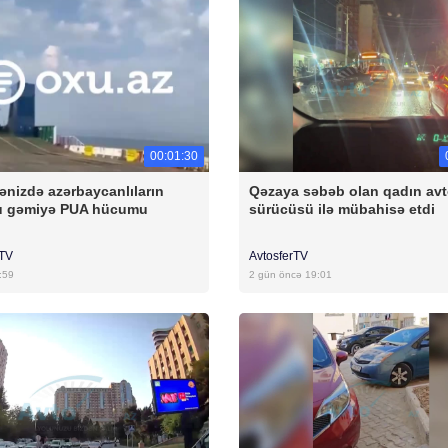
00:01:30
ənizdə azərbaycanlıların
Qəzaya səbəb olan qadın av
u gəmiyə PUA hücumu
sürücüsü ilə mübahisə etdi
rTV
AvtosferTV
:59
2 gün öncə 19:01