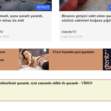
00:00:23
mədi, qəza şəraiti yaratdı,
Binanın girişini zəbt edən qa
r etiraz da etdi
sürücü sakinləri boğaza yığd
rTV
AvtosferTV
cə 16:53
2 gün öncə 14:00