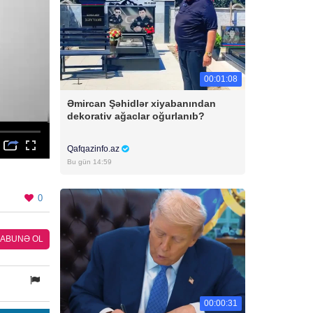
00:01:08
Əmircan Şəhidlər xiyabanından
dekorativ ağaclar oğurlanıb?
Qafqazinfo.az
Bu gün 14:59
0
ABUNƏ OL
00:00:31