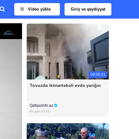
Video yüklə
Giriş və qeydiyyat
00:00:21
Tovuzda ikimərtəbəli evdə yanğın
Qafqazinfo.az
Bu gün 15:22