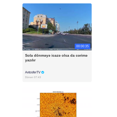
00:00:35
Sola dönməyə icazə olsa da cərimə
yazılır
AvtosferTV
Dünən 07:43