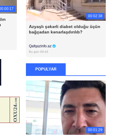
00:00:17
00:02:38
dın
ı
Azyaşlı şəkərli diabet olduğu üçün
bağçadan kənarlaşdırılıb?
Qafqazinfo.az
Bu gün 09:43
POPULYAR
00:01:29