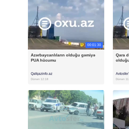
00:01:30
Azərbaycanlıların olduğu gəmiyə
Qara d
PUA hücumu
olduğ
Qafqazinfo.az
Avtosfe
Dünən 12:18
Dünən 11