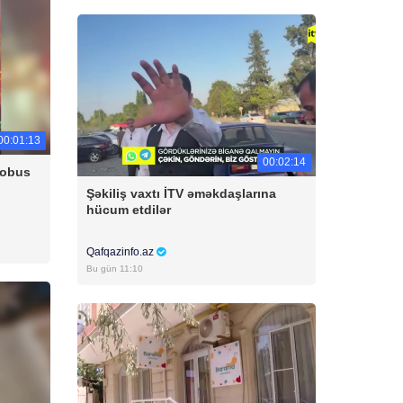
00:01:13
00:02:14
tobus
Şəkiliş vaxtı İTV əməkdaşlarına
hücum etdilər
Qafqazinfo.az
Bu gün 11:10