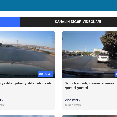
KANALIN DIGƏR VIDEOLARI
00:00:33
 yadda qalan yolda təhlükəli
Yolu bağladı, geriyə sürərək 
şəraiti yaratdı
rTV
AvtosferTV
:45
Dünən 15:45