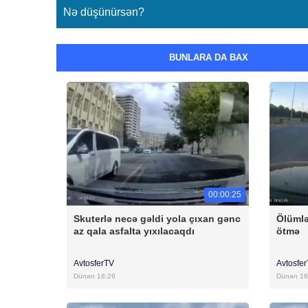
Nə düşünürsən?
BUNLARA DA BAX
00:00:25
Skuterlə necə gəldi yola çıxan gənc
Ölümlə
az qala asfalta yıxılacaqdı
ötmə
AvtosferTV
Avtosfe
Dünən 18:26
Dünən 16