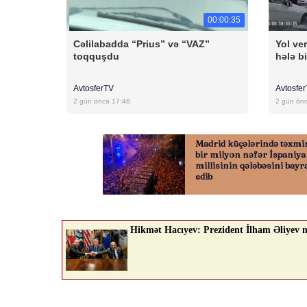
00:00:35
Cəlilabadda “Prius” və “VAZ”
Yol ver
toqquşdu
hələ bi
AvtosferTV
Avtosfe
2 gün öncə 17:46
2 gün ön