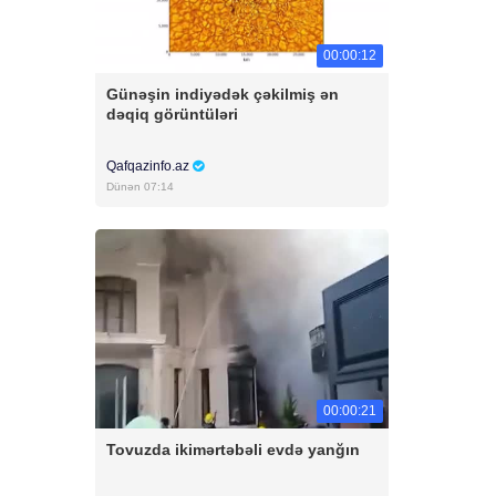
00:00:12
Günəşin indiyədək çəkilmiş ən
dəqiq görüntüləri
Qafqazinfo.az
Dünən 07:14
00:00:21
Tovuzda ikimərtəbəli evdə yanğın