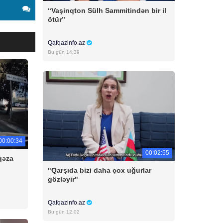
“Vaşinqton Sülh Sammitindən bir il
ötür”
Qafqazinfo.az
Bu gün 14:39
00:00:34
00:02:55
qəza
"Qarşıda bizi daha çox uğurlar
gözləyir"
Qafqazinfo.az
Bu gün 12:02