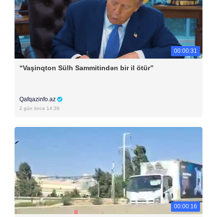
00:00:31
“Vaşinqton Sülh Sammitindən bir il ötür”
Qafqazinfo.az
2 gün öncə 14:39
00:00:16