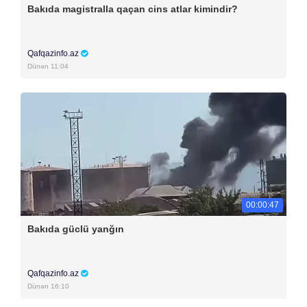
Bakıda magistralla qaçan cins atlar kimindir?
Qafqazinfo.az
Dünən 11:04
00:00:47
Bakıda güclü yanğın
Qafqazinfo.az
Dünən 16:10