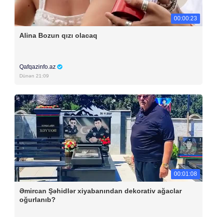
00:00:23
Alina Bozun qızı olacaq
Qafqazinfo.az
Dünən 21:09
00:01:08
Əmircan Şəhidlər xiyabanından dekorativ ağaclar
oğurlanıb?