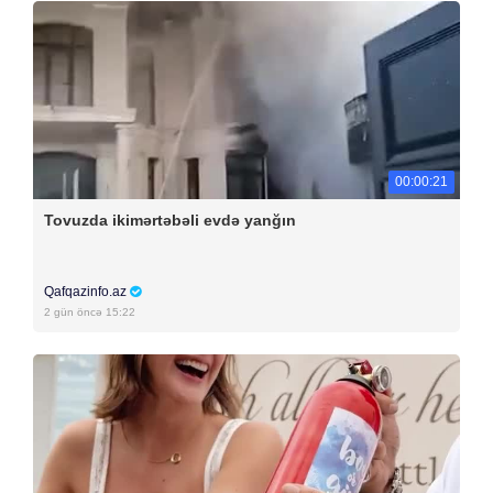
00:00:21
Tovuzda ikimərtəbəli evdə yanğın
Qafqazinfo.az
2 gün öncə 15:22