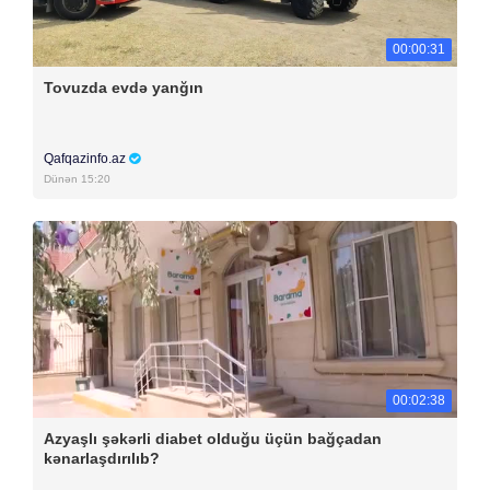
00:00:31
Tovuzda evdə yanğın
Qafqazinfo.az
Dünən 15:20
00:02:38
Azyaşlı şəkərli diabet olduğu üçün bağçadan
kənarlaşdırılıb?