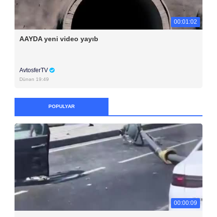
00:01:02
AAYDA yeni video yayıb
AvtosferTV
Dünən 19:49
POPULYAR
00:00:09