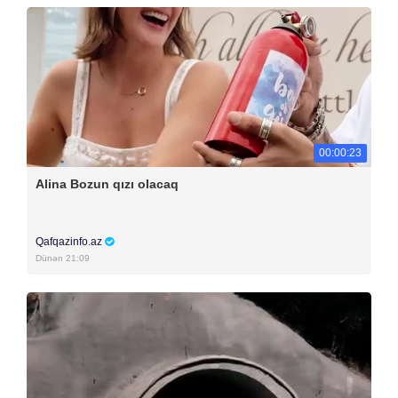
00:00:23
Alina Bozun qızı olacaq
Qafqazinfo.az
Dünən 21:09