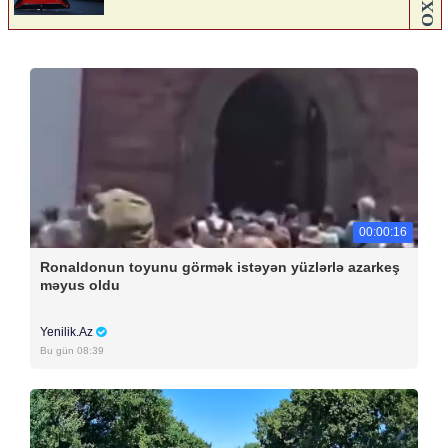
00:00:16
Ronaldonun toyunu görmək istəyən yüzlərlə azarkeş
məyus oldu
Yenilik.Az
Bu gün 08:39