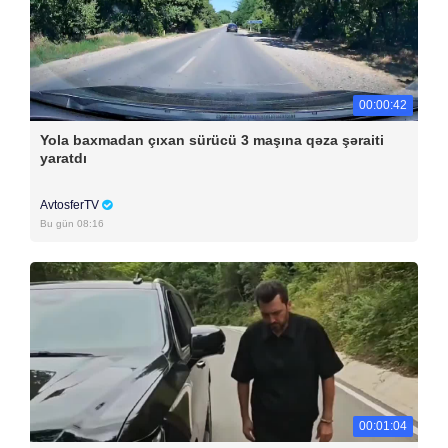
00:00:42
Yola baxmadan çıxan sürücü 3 maşına qəza şəraiti
yaratdı
AvtosferTV
Bu gün 08:16
00:01:04