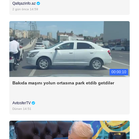
Qafqazinfo.az
2 gün öncə 14:59
00:00:10
Bakıda maşını yolun ortasına park etdib getdilər
AvtosferTV
Dünən 14:51