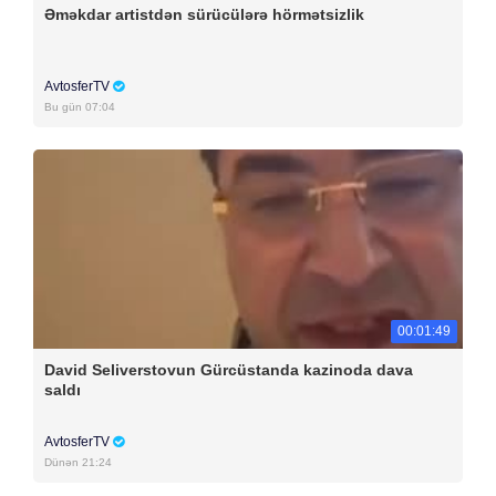
Əməkdar artistdən sürücülərə hörmətsizlik
AvtosferTV
Bu gün 07:04
00:01:49
David Seliverstovun Gürcüstanda kazinoda dava
saldı
AvtosferTV
Dünən 21:24