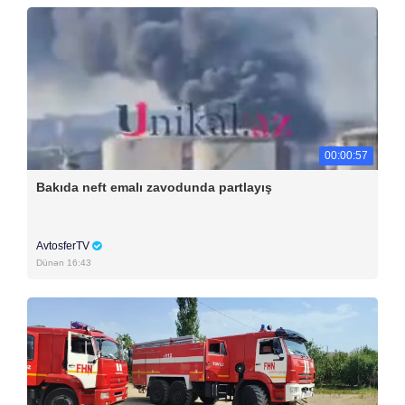
00:00:57
Bakıda neft emalı zavodunda partlayış
AvtosferTV
Dünən 16:43