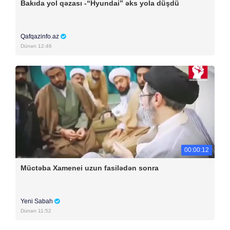
Bakıda yol qəzası -“Hyundai” əks yola düşdü
Qafqazinfo.az
Dünən 12:46
00:00:12
Müctəba Xamenei uzun fasilədən sonra
Yeni Sabah
Dünən 11:52