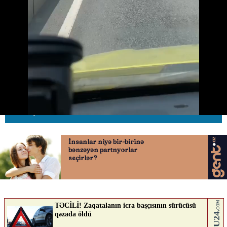
Avtomobil sürücüsü təcili tibbi
yardıma yol vermədi
26.05.2026
0
AVTOSFERTV
ABUNƏ OL
Nə düşünürsən?