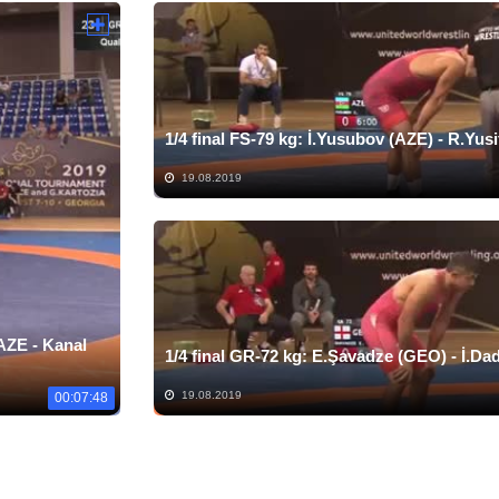
1/4 final FS-79 kg: İ.Yusubov (AZE) - R.Yusi
19.08.2019
ZE - Kanal
1/4 final GR-72 kg: E.Şavadze (GEO) - İ.Da
19.08.2019
00:07:48