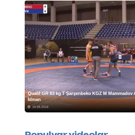
Qualif GR 63 kg T Şarşenbeko KGZ M Mammadov A
İdman
19.08.2019
Populyar videolar