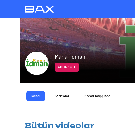
Kanal İdman
ABUNƏ OL
Kanal
Videolar
Kanal haqqında
Bütün videolar