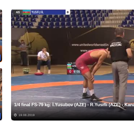
1/4 final FS-79 kg: İ.Yusubov (AZE) - R.Yusifli (AZE) - Ka
19.08.2019