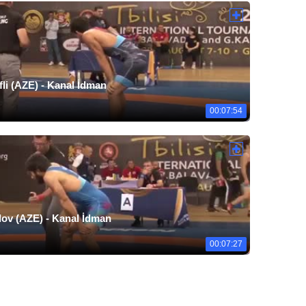
fli (AZE) - Kanal İdman
00:07:54
dov (AZE) - Kanal İdman
00:07:27