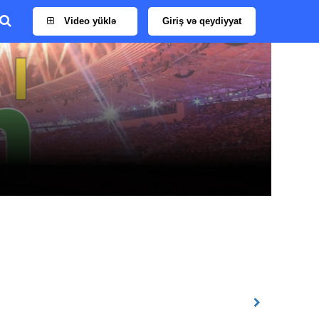
Video yüklə
Giriş və qeydiyyat