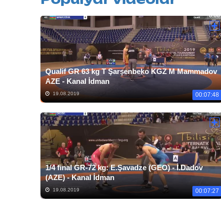
Qualif GR 63 kg T Şarşenbeko KGZ M Mammadov
AZE - Kanal İdman
19.08.2019
00:07:48
1/4 final GR-72 kg: E.Şavadze (GEO) - İ.Dadov
(AZE) - Kanal İdman
19.08.2019
00:07:27