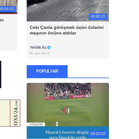
00:04:52
00:00:25
nı
Ceki Çanla görüşmək üçün özlərini
maşının önünə atdılar
Yenilik.Az
Bu gün 08:14
POPULYAR
00:02:02