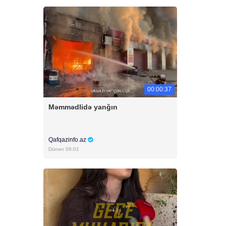
00:00:37
Məmmədlidə yanğın
Qafqazinfo.az
Dünən 09:01