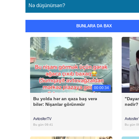
Nə düşünürsən?
BUNLARA DA BAX
00:00:34
Bu yolda hər an qəza baş verə
"Dayan
bilər: Nişanlar görünmür
nədir?
AvtosferTV
Avtosfe
Bu gün 09:41
Bu gün 0