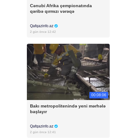
Cənubi Afrika çempionatında
qəribə qırmızı vərəqə
Qafqazinfo.az
2 gün öncə 12:42
00:08:06
Bakı metropolitenində yeni mərhələ
başlayır
Qafqazinfo.az
2 gün öncə 12:41