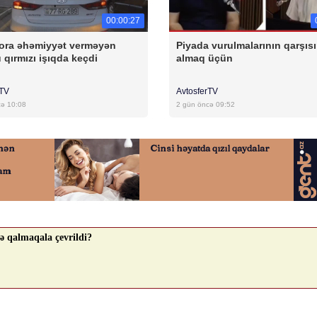
00:00:27
ora əhəmiyyət verməyən
Piyada vurulmalarının qarşısı
 qırmızı işıqda keçdi
almaq üçün
rTV
AvtosferTV
cə 10:08
2 gün öncə 09:52