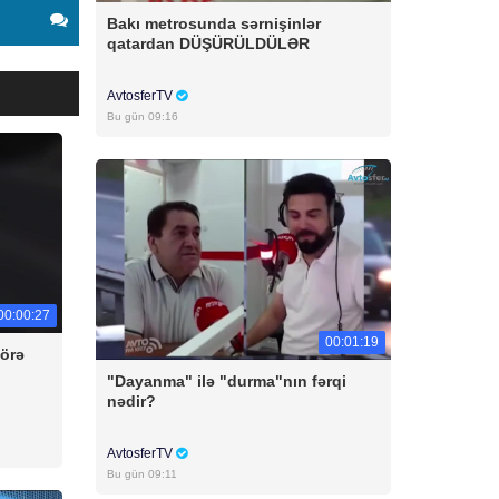
Bakı metrosunda sərnişinlər
qatardan DÜŞÜRÜLDÜLƏR
AvtosferTV
Bu gün 09:16
00:00:27
00:01:19
örə
"Dayanma" ilə "durma"nın fərqi
nədir?
AvtosferTV
Bu gün 09:11