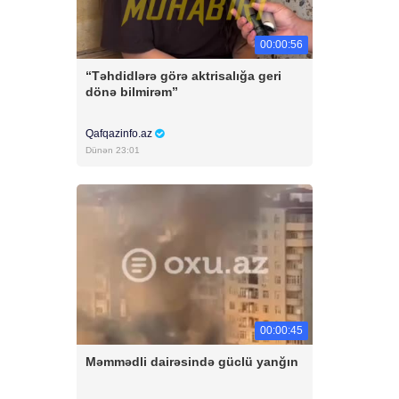
00:00:56
“Təhdidlərə görə aktrisalığa geri
dönə bilmirəm”
Qafqazinfo.az
Dünən 23:01
00:00:45
Məmmədli dairəsində güclü yanğın