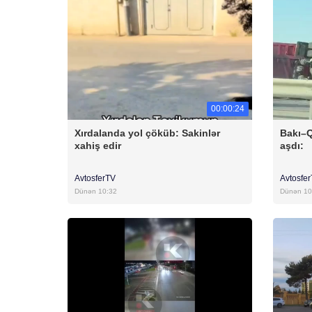
00:00:24
Xırdalanda yol çöküb: Sakinlər
Bakı–Q
xahiş edir
aşdı:
AvtosferTV
Avtosfe
Dünən 10:32
Dünən 10