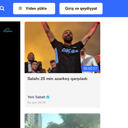
Video yüklə
Giriş və qeydiyyat
00:00:57
Salahı 25 min azarkeş qarşıladı
Yeni Sabah
Bu gün 09:59