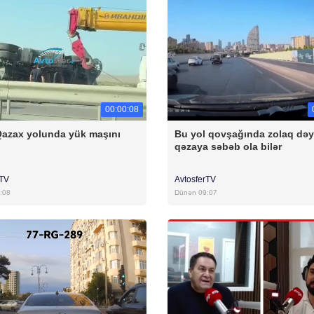
00:00:08
azax yolunda yük maşını
Bu yol qovşağında zolaq də
qəzaya səbəb ola bilər
rTV
AvtosferTV
:08
Dünən 09:07