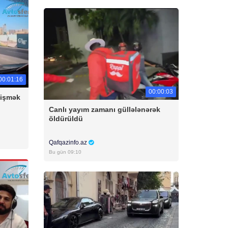
00:01:16
00:00:03
yişmək
Canlı yayım zamanı güllələnərək
öldürüldü
Qafqazinfo.az
Bu gün 09:10