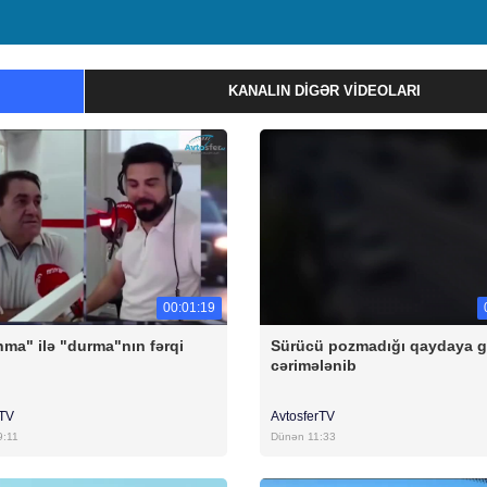
KANALIN DIGƏR VIDEOLARI
00:01:19
ma" ilə "durma"nın fərqi
Sürücü pozmadığı qaydaya g
cərimələnib
rTV
AvtosferTV
9:11
Dünən 11:33