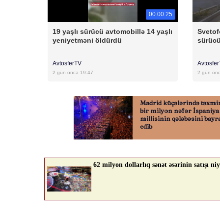
00:00:25
19 yaşlı sürücü avtomobillə 14 yaşlı
Svetof
yeniyetməni öldürdü
sürücü
AvtosferTV
Avtosfe
2 gün öncə 19:47
2 gün ön