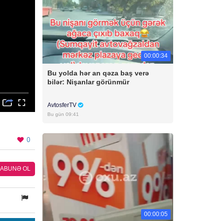
00:00:34
Bu yolda hər an qəza baş verə
bilər: Nişanlar görünmür
AvtosferTV
Bu gün 09:41
0
ABUNƏ OL
00:00:05