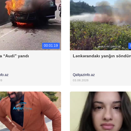
00:01:19
 “Audi” yandı
Lənkərandakı yanğın söndür
nfo.az
Qafqazinfo.az
26
03.08.2026