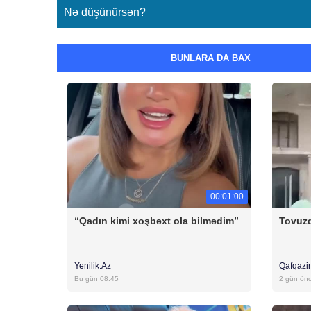
Nə düşünürsən?
BUNLARA DA BAX
00:01:00
“Qadın kimi xoşbəxt ola bilmədim”
Tovuzd
Yenilik.Az
Qafqazi
Bu gün 08:45
2 gün ön