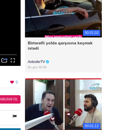
00:01:02
Birtərəfli yolda qarşısına keçmək
istədi
AvtosferTV
Bu gün 09:39
0
ABUNƏ OL
00:01:12