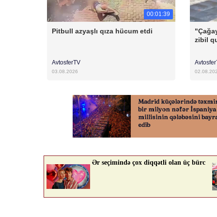
00:01:39
Pitbull azyaşlı qıza hücum etdi
"Çağay
zibil 
AvtosferTV
Avtosfe
03.08.2026
02.08.20