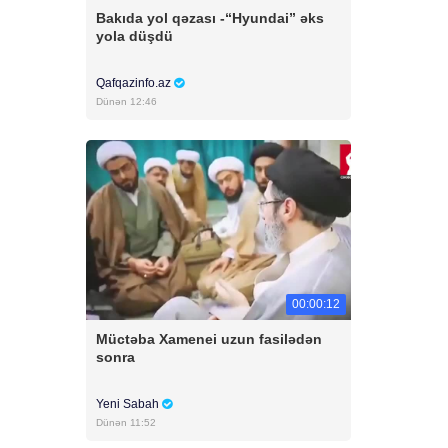
Bakıda yol qəzası -“Hyundai” əks
yola düşdü
Qafqazinfo.az
Dünən 12:46
00:00:12
Müctəba Xamenei uzun fasilədən
sonra
Yeni Sabah
Dünən 11:52