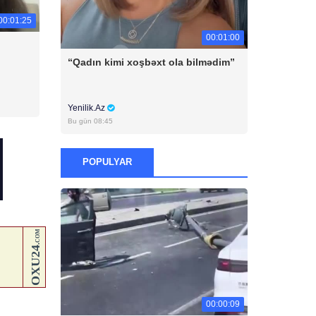
00:01:25
00:01:00
“Qadın kimi xoşbəxt ola bilmədim”
Yenilik.Az
Bu gün 08:45
POPULYAR
00:00:09