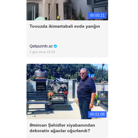
00:00:21
Tovuzda ikimərtəbəli evdə yanğın
Qafqazinfo.az
2 gün öncə 15:22
00:01:08
Əmircan Şəhidlər xiyabanından
dekorativ ağaclar oğurlanıb?