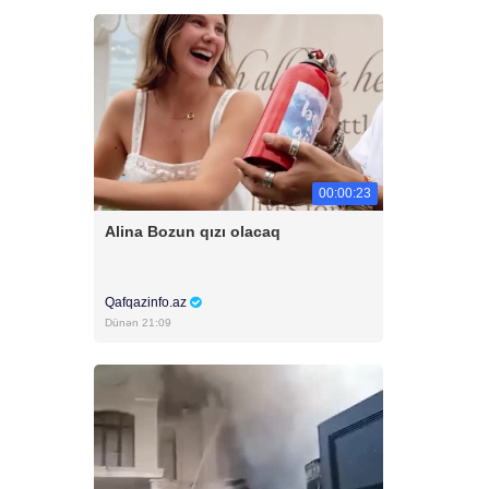
00:00:23
Alina Bozun qızı olacaq
Qafqazinfo.az
Dünən 21:09