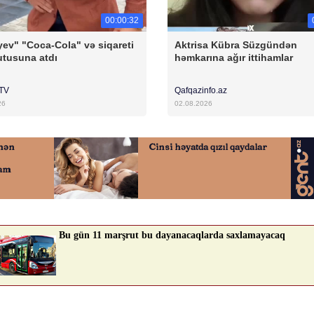
00:00:32
ev" "Coca-Cola" və siqareti
Aktrisa Kübra Süzgündən
qutusuna atdı
həmkarına ağır ittihamlar
rTV
Qafqazinfo.az
26
02.08.2026