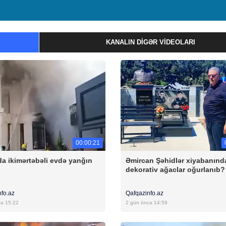
KANALIN DIGƏR VIDEOLARI
00:00:21
a ikimərtəbəli evdə yanğın
Əmircan Şəhidlər xiyabanınd
dekorativ ağaclar oğurlanıb?
nfo.az
Qafqazinfo.az
cə 15:22
2 gün öncə 14:59