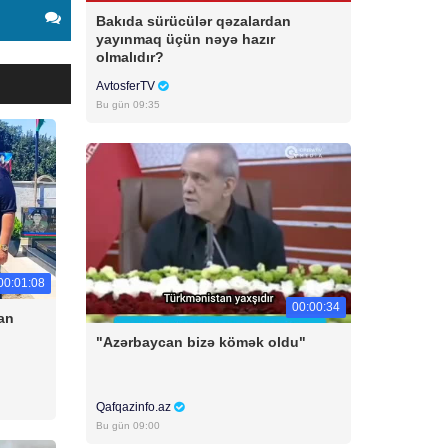
Bakıda sürücülər qəzalardan
yayınmaq üçün nəyə hazır
olmalıdır?
AvtosferTV
Bu gün 09:35
00:01:08
00:00:34
an
"Azərbaycan bizə kömək oldu"
Qafqazinfo.az
Bu gün 09:00