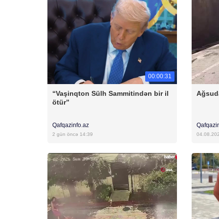
00:00:31
“Vaşinqton Sülh Sammitindən bir il
Ağsuda
ötür”
Qafqazinfo.az
Qafqazi
2 gün öncə 14:39
04.08.20