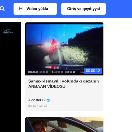
Video yüklə
Giriş və qeydiyyat
00:00:12
Şamaxı-İsmayıllı yolundakı qəzanın
ANBAAN VİDEOSU
AvtosferTV
Bu gün 10:05