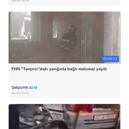
Dünən 09:59
00:00:32
FHN "Tarqovı"dakı yanğınla bağlı məlumat yaydı
Qafqazinfo.az
Dünən 12:11