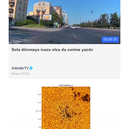
00:00:35
Sola dönməyə icazə olsa da cərimə yazılır
AvtosferTV
Dünən 07:43