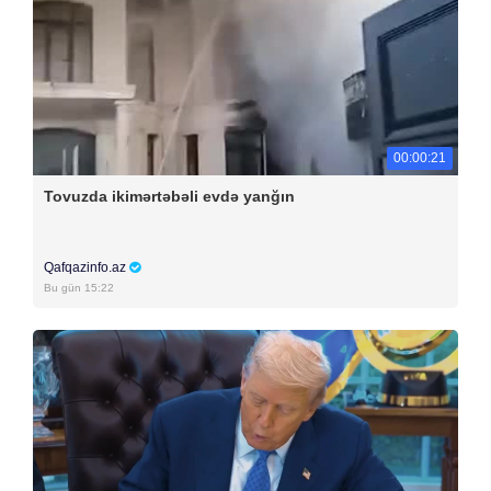
00:00:21
Tovuzda ikimərtəbəli evdə yanğın
Qafqazinfo.az
Bu gün 15:22