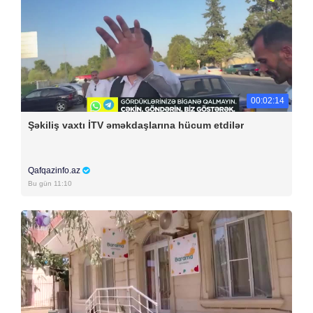
00:02:14
Şəkiliş vaxtı İTV əməkdaşlarına hücum etdilər
Qafqazinfo.az
Bu gün 11:10