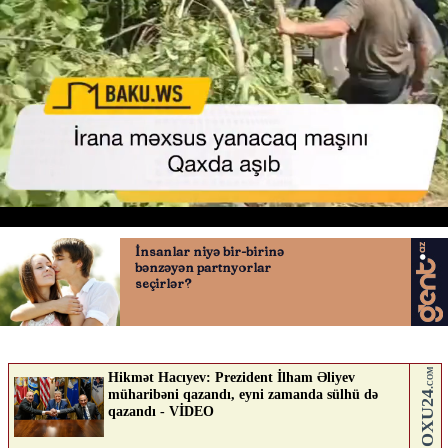
Qax-Zaqatala avtomobil yolu
04.06.2026
0
AVTOSFERTV
ABUNƏ OL
Nə düşünürsən?