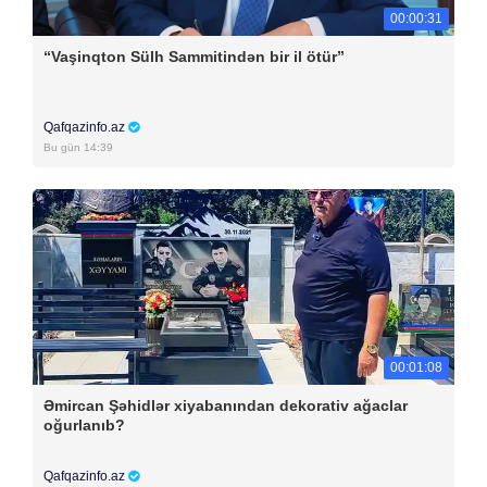
00:00:31
“Vaşinqton Sülh Sammitindən bir il ötür”
Qafqazinfo.az
Bu gün 14:39
00:01:08
Əmircan Şəhidlər xiyabanından dekorativ ağaclar
oğurlanıb?
Qafqazinfo.az