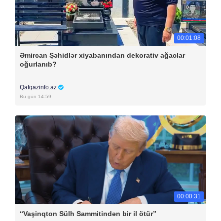
00:01:08
Əmircan Şəhidlər xiyabanından dekorativ ağaclar
oğurlanıb?
Qafqazinfo.az
Bu gün 14:59
00:00:31
“Vaşinqton Sülh Sammitindən bir il ötür”