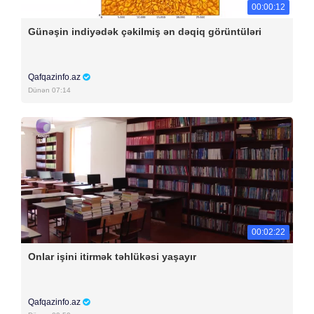
00:00:12
Günəşin indiyədək çəkilmiş ən dəqiq görüntüləri
Qafqazinfo.az
Dünən 07:14
00:02:22
Onlar işini itirmək təhlükəsi yaşayır
Qafqazinfo.az