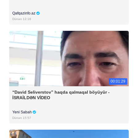
Qafqazinfo.az
Dünən 12:18
00:01:29
“David Seliverstov” haqda qalmaqal böyüyür -
İSRAİLDƏN VİDEO
Yeni Sabah
Dünən 15:57