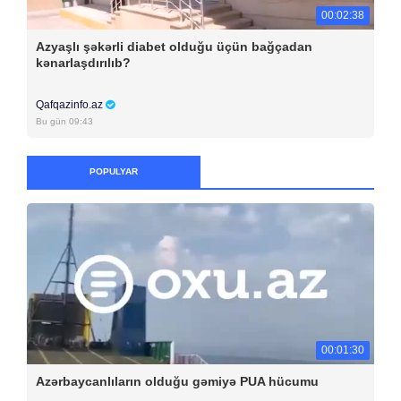
00:02:38
Azyaşlı şəkərli diabet olduğu üçün bağçadan
kənarlaşdırılıb?
Qafqazinfo.az
Bu gün 09:43
POPULYAR
00:01:30
Azərbaycanlıların olduğu gəmiyə PUA hücumu