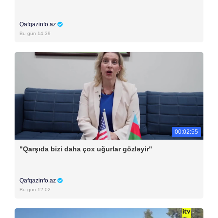
Qafqazinfo.az
Bu gün 14:39
00:02:55
"Qarşıda bizi daha çox uğurlar gözləyir"
Qafqazinfo.az
Bu gün 12:02