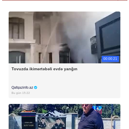
00:00:21
Tovuzda ikimərtəbəli evdə yanğın
Qafqazinfo.az
Bu gün 15:22