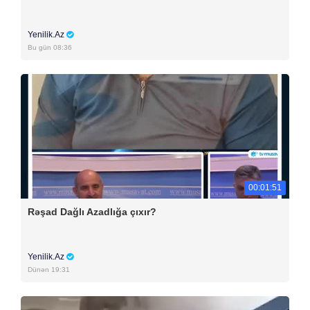
Yenilik.Az
Bu gün 08:36
00:01:51
Rəşad Dağlı Azadlığa çıxır?
Yenilik.Az
Dünən 19:31