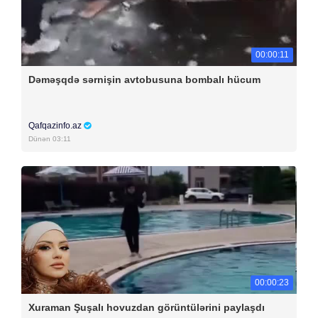
00:00:11
Dəməşqdə sərnişin avtobusuna bombalı hücum
Qafqazinfo.az
Dünən 03:11
00:00:23
Xuraman Şuşalı hovuzdan görüntülərini paylaşdı