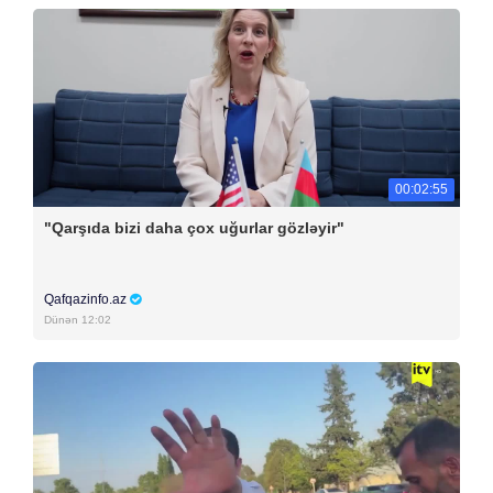
00:02:55
"Qarşıda bizi daha çox uğurlar gözləyir"
Qafqazinfo.az
Dünən 12:02