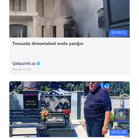
00:00:21
Tovuzda ikimərtəbəli evdə yanğın
Qafqazinfo.az
Dünən 15:22
00:01:08