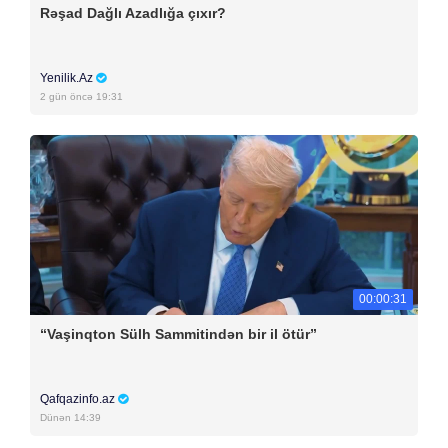
Rəşad Dağlı Azadlığa çıxır?
Yenilik.Az
2 gün öncə 19:31
00:00:31
“Vaşinqton Sülh Sammitindən bir il ötür”
Qafqazinfo.az
Dünən 14:39