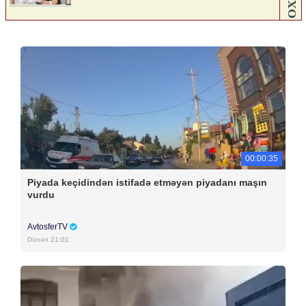
00:00:35
Piyada keçidindən istifadə etməyən piyadanı maşın
vurdu
AvtosferTV
Dünən 21:01