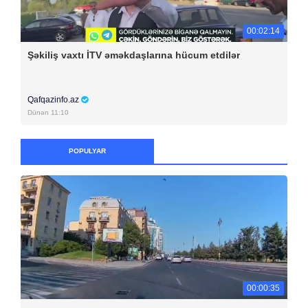
00:02:14
Şəkiliş vaxtı İTV əməkdaşlarına hücum etdilər
Qafqazinfo.az
Dünən 11:10
POPULYAR
00:00:35