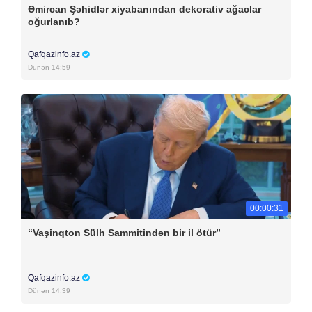
Əmircan Şəhidlər xiyabanından dekorativ ağaclar
oğurlanıb?
Qafqazinfo.az
Dünən 14:59
00:00:31
“Vaşinqton Sülh Sammitindən bir il ötür”
Qafqazinfo.az
Dünən 14:39