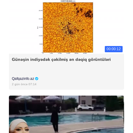
00:00:12
Günəşin indiyədək çəkilmiş ən dəqiq görüntüləri
Qafqazinfo.az
2 gün öncə 07:14