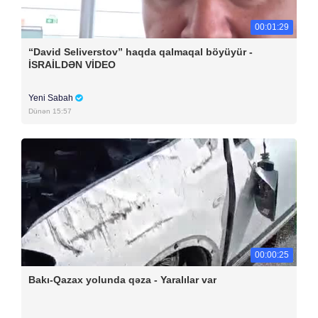
00:01:29
“David Seliverstov” haqda qalmaqal böyüyür -
İSRAİLDƏN VİDEO
Yeni Sabah
Dünən 15:57
00:00:25
Bakı-Qazax yolunda qəza - Yaralılar var