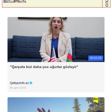
00:02:55
"Qarşıda bizi daha çox uğurlar gözləyir"
Qafqazinfo.az
Bu gün 12:02