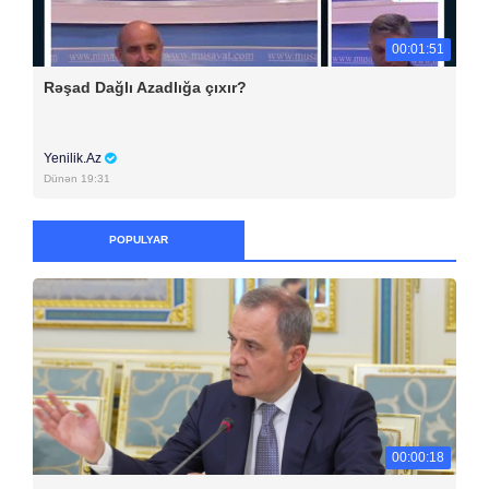
00:01:51
Rəşad Dağlı Azadlığa çıxır?
Yenilik.Az
Dünən 19:31
POPULYAR
00:00:18