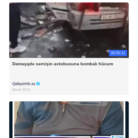
00:00:11
Dəməşqdə sərnişin avtobusuna bombalı hücum
Qafqazinfo.az
Dünən 03:11