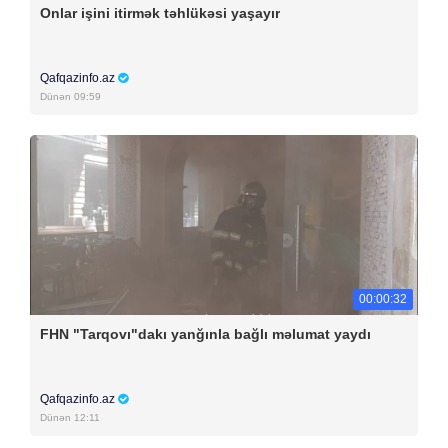
Onlar işini itirmək təhlükəsi yaşayır
Qafqazinfo.az
Dünən 09:59
00:00:32
FHN "Tarqovı"dakı yanğınla bağlı məlumat yaydı
Qafqazinfo.az
Dünən 12:11