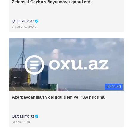
Zelenski Ceyhun Bayramovu qəbul etdi
Qafqazinfo.az
2 gün öncə 20:46
00:01:30
Azərbaycanlıların olduğu gəmiyə PUA hücumu
Qafqazinfo.az
Dünən 12:18