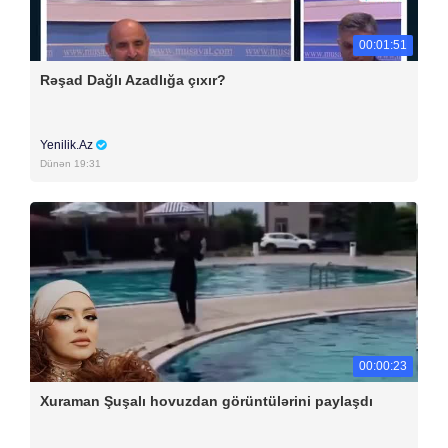
00:01:51
Rəşad Dağlı Azadlığa çıxır?
Yenilik.Az
Dünən 19:31
00:00:23
Xuraman Şuşalı hovuzdan görüntülərini paylaşdı