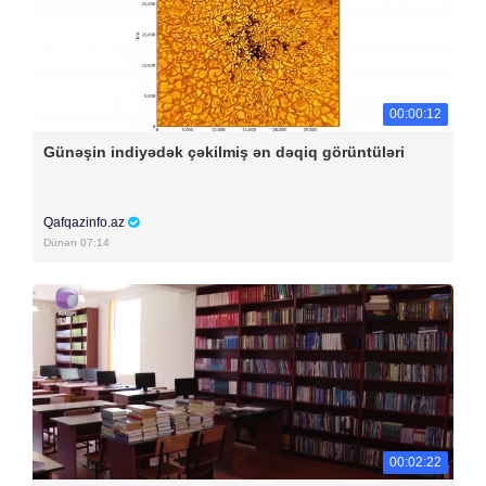
00:00:12
Günəşin indiyədək çəkilmiş ən dəqiq görüntüləri
Qafqazinfo.az
Dünən 07:14
00:02:22