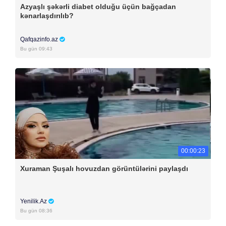
Azyaşlı şəkərli diabet olduğu üçün bağçadan
kənarlaşdırılıb?
Qafqazinfo.az
Bu gün 09:43
00:00:23
Xuraman Şuşalı hovuzdan görüntülərini paylaşdı
Yenilik.Az
Bu gün 08:36