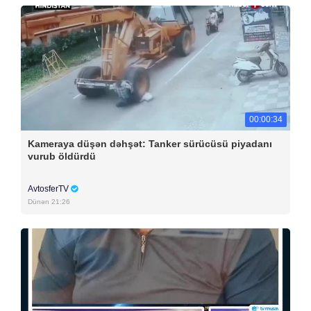
00:00:34
Kameraya düşən dəhşət: Tanker sürücüsü piyadanı
vurub öldürdü
AvtosferTV
Dünən 21:26