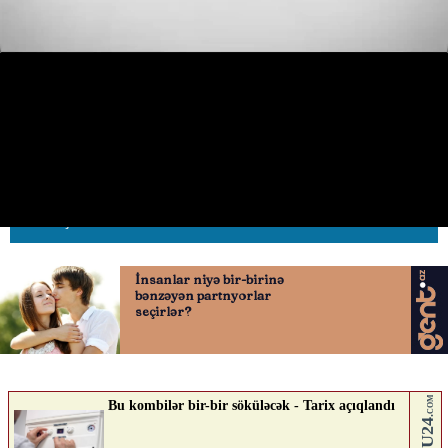
Başı telefona qarışan sürücü
hərəkətə mane oldu
26.05.2026
0
AVTOSFERTV
ABUNƏ OL
Nə düşünürsən?