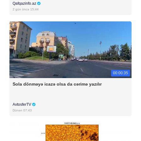
Qafqazinfo.az
2 gün öncə 15:44
00:00:35
Sola dönməyə icazə olsa da cərimə yazılır
AvtosferTV
Dünən 07:43