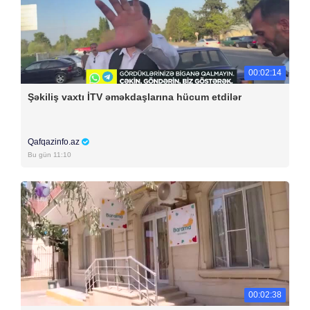
00:02:14
Şəkiliş vaxtı İTV əməkdaşlarına hücum etdilər
Qafqazinfo.az
Bu gün 11:10
00:02:38