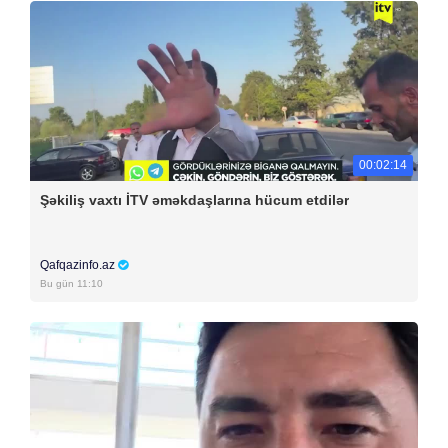
00:02:14
Şəkiliş vaxtı İTV əməkdaşlarına hücum etdilər
Qafqazinfo.az
Bu gün 11:10