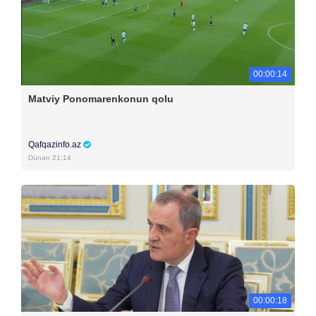
00:00:14
Matviy Ponomarenkonun qolu
Qafqazinfo.az
Dünən 21:14
00:00:18