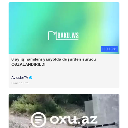
00:00:38
8 aylıq hamiləni yarıyolda düşürdən sürücü
CƏZALANDIRILDI
AvtosferTV
Dünən 18:21