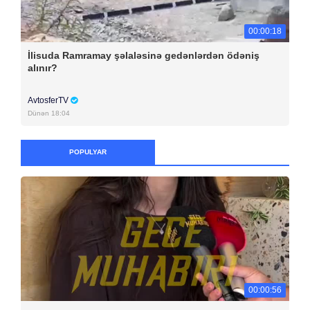
00:00:18
İlisuda Ramramay şəlaləsinə gedənlərdən ödəniş
alınır?
AvtosferTV
Dünən 18:04
POPULYAR
00:00:56