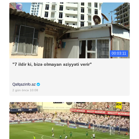
00:03:11
"7 ildir ki, bizə olmayan əziyyəti verir"
Qafqazinfo.az
2 gün öncə 10:08