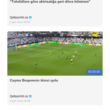
“Təhdidlərə görə aktrisalığa geri dönə bilmirəm”
Qafqazinfo.az
2 gün öncə 23:01
00:00:08
Ceyms Boqerenin ikinci qolu
Qafqazinfo.az
2 gün öncə 22:58