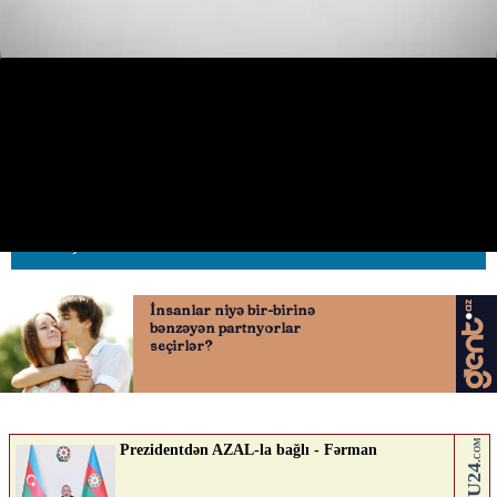
Ağsuda “Mercedes” yük maşınına
çırpıldı
25.05.2026
0
AVTOSFERTV
ABUNƏ OL
Nə düşünürsən?