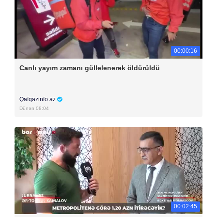
00:00:16
Canlı yayım zamanı güllələnərək öldürüldü
Qafqazinfo.az
Dünən 08:04
00:02:45