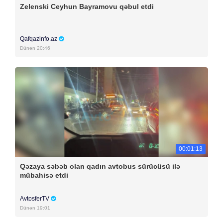
Zelenski Ceyhun Bayramovu qəbul etdi
Qafqazinfo.az
Dünən 20:46
00:01:13
Qəzaya səbəb olan qadın avtobus sürücüsü ilə
mübahisə etdi
AvtosferTV
Dünən 19:01