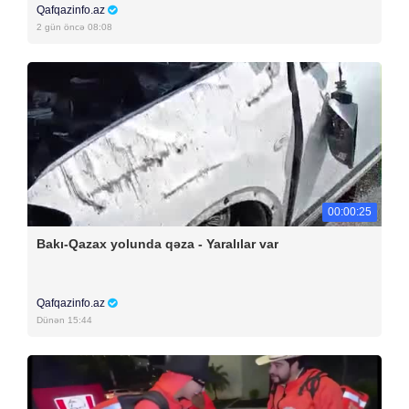
Qafqazinfo.az
2 gün öncə 08:08
00:00:25
Bakı-Qazax yolunda qəza - Yaralılar var
Qafqazinfo.az
Dünən 15:44