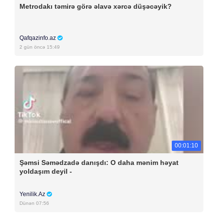
Metrodakı təmirə görə əlavə xərcə düşəcəyik?
Qafqazinfo.az
2 gün öncə 15:49
00:01:10
Şəmsi Səmədzadə danışdı: O daha mənim həyat
yoldaşım deyil -
Yenilik.Az
Dünən 07:56