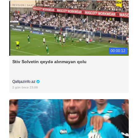
00:00:12
Stiv Solvetin qeydə alınmayan qolu
Qafqazinfo.az
2 gün öncə 23:06