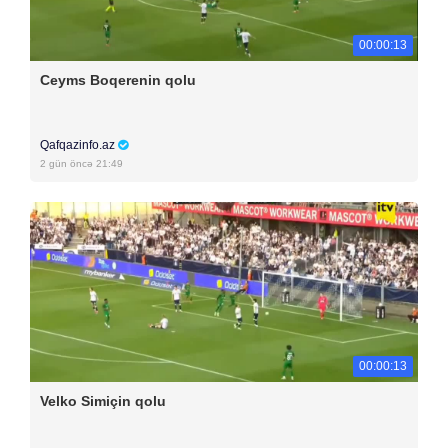
00:00:13
Ceyms Boqerenin qolu
Qafqazinfo.az
2 gün öncə 21:49
00:00:13
Velko Simiçin qolu