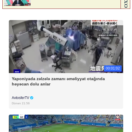
00:01:02
Yaponiyada zəlzələ zamanı əməliyyat otağında
həyəcan dolu anlar
AvtosferTV
Dünən 21:56