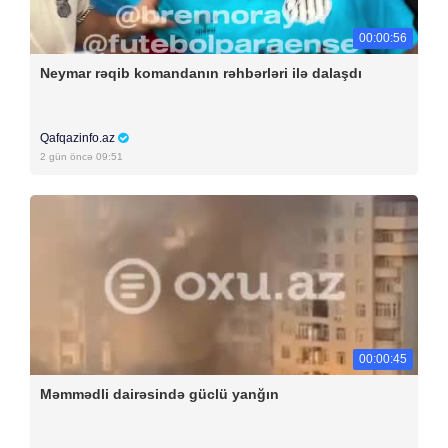
00:00:56
Neymar rəqib komandanın rəhbərləri ilə dalaşdı
Qafqazinfo.az
2 gün öncə 09:51
00:00:45
Məmmədli dairəsində güclü yanğın