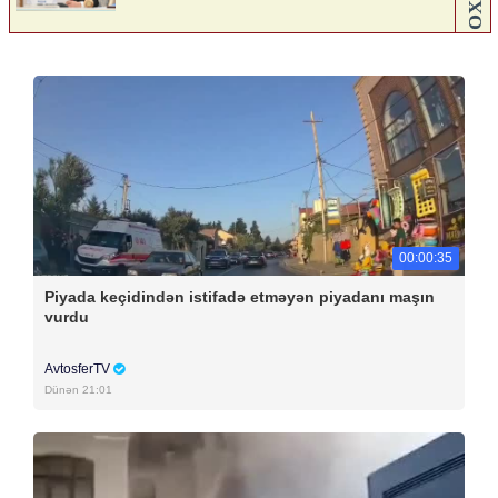
00:00:35
Piyada keçidindən istifadə etməyən piyadanı maşın
vurdu
AvtosferTV
Dünən 21:01