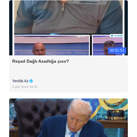
00:01:51
Rəşad Dağlı Azadlığa çıxır?
Yenilik.Az
2 gün öncə 19:31