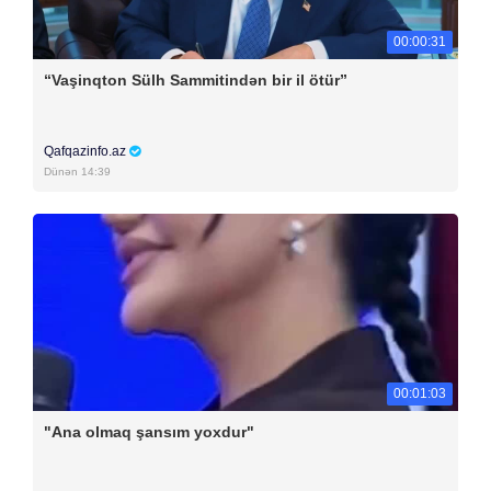
00:00:31
“Vaşinqton Sülh Sammitindən bir il ötür”
Qafqazinfo.az
Dünən 14:39
00:01:03
"Ana olmaq şansım yoxdur"