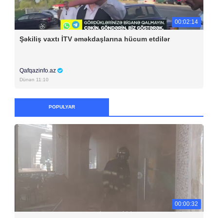
00:02:14
Şəkiliş vaxtı İTV əməkdaşlarına hücum etdilər
Qafqazinfo.az
Dünən 11:10
POPULYAR
00:00:32