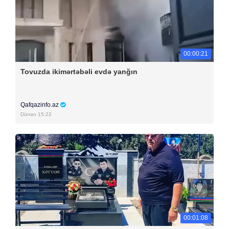
00:00:21
Tovuzda ikimərtəbəli evdə yanğın
Qafqazinfo.az
Dünən 15:22
00:01:08