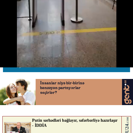
AZAL: Sosial şəbəkələrdə yayılan
görüntülər həqiqəti əks etdirmir
17.05.2026
0
AVTOSFERTV
ABUNƏ OL
Nə düşünürsən?