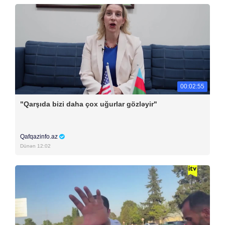
00:02:55
"Qarşıda bizi daha çox uğurlar gözləyir"
Qafqazinfo.az
Dünən 12:02