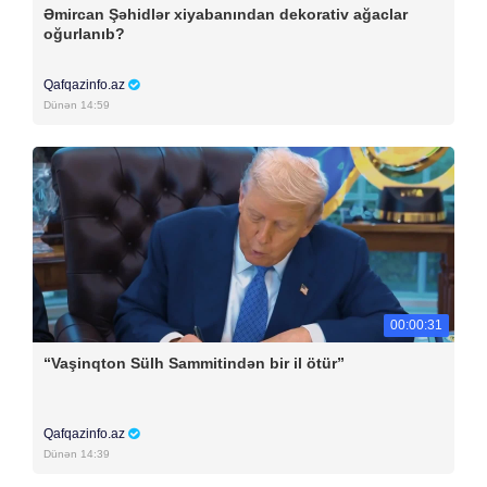
Əmircan Şəhidlər xiyabanından dekorativ ağaclar
oğurlanıb?
Qafqazinfo.az
Dünən 14:59
00:00:31
“Vaşinqton Sülh Sammitindən bir il ötür”
Qafqazinfo.az
Dünən 14:39