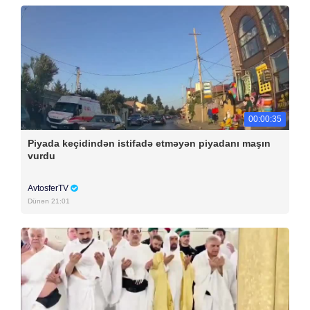
00:00:35
Piyada keçidindən istifadə etməyən piyadanı maşın
vurdu
AvtosferTV
Dünən 21:01