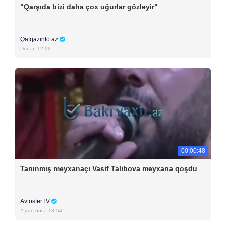
"Qarşıda bizi daha çox uğurlar gözləyir"
Qafqazinfo.az
Dünən 12:02
00:00:48
Tanınmış meyxanaçı Vasif Talıbova meyxana qoşdu
AvtosferTV
2 gün öncə 13:54