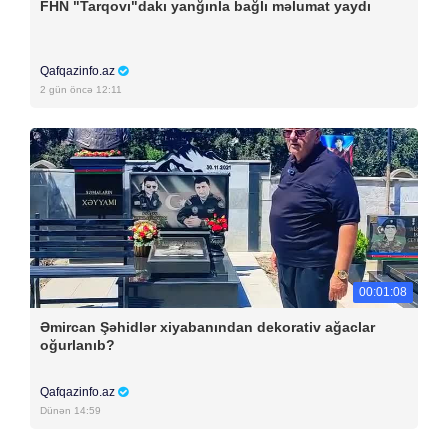
FHN "Tarqovı"dakı yanğınla bağlı məlumat yaydı
Qafqazinfo.az
2 gün öncə 12:11
00:01:08
Əmircan Şəhidlər xiyabanından dekorativ ağaclar
oğurlanıb?
Qafqazinfo.az
Dünən 14:59