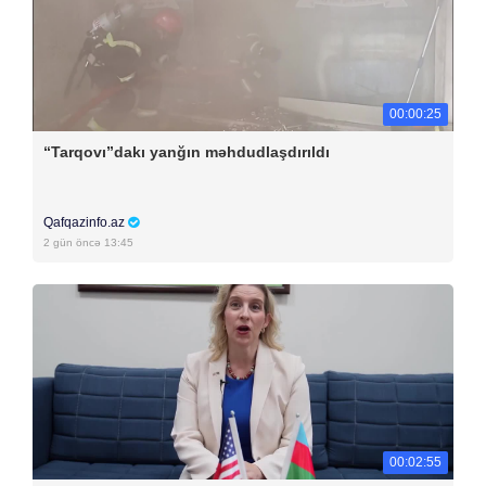
00:00:25
“Tarqovı”dakı yanğın məhdudlaşdırıldı
Qafqazinfo.az
2 gün öncə 13:45
00:02:55