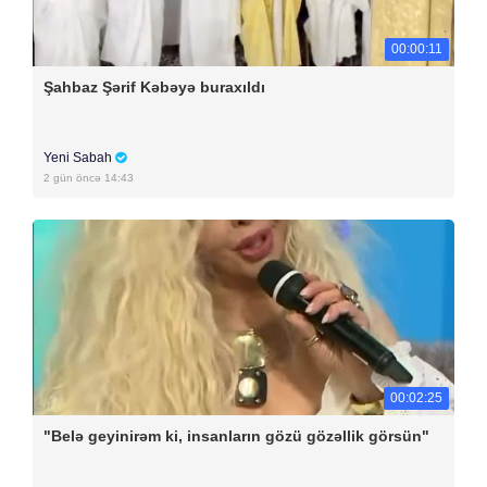
00:00:11
Şahbaz Şərif Kəbəyə buraxıldı
Yeni Sabah
2 gün öncə 14:43
00:02:25
"Belə geyinirəm ki, insanların gözü gözəllik görsün"