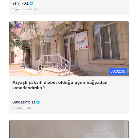
Yenilik.Az
2 gün öncə 16:47
00:02:38
Azyaşlı şəkərli diabet olduğu üçün bağçadan
kənarlaşdırılıb?
Qafqazinfo.az
Dünən 09:43