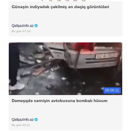
Günəşin indiyədək çəkilmiş ən dəqiq görüntüləri
Qafqazinfo.az
Bu gün 07:14
00:00:11
Dəməşqdə sərnişin avtobusuna bombalı hücum
Qafqazinfo.az
Bu gün 03:11