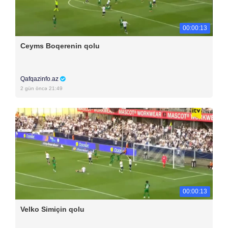
00:00:13
Ceyms Boqerenin qolu
Qafqazinfo.az
2 gün öncə 21:49
00:00:13
Velko Simiçin qolu