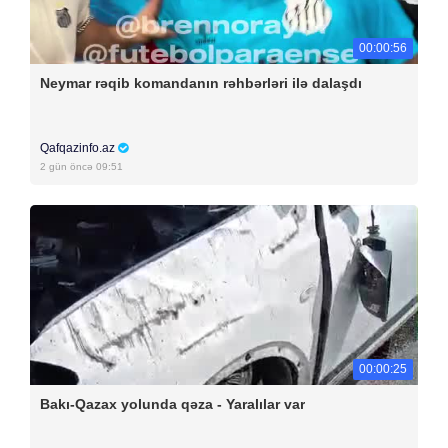
00:00:56
Neymar rəqib komandanın rəhbərləri ilə dalaşdı
Qafqazinfo.az
2 gün öncə 09:51
00:00:25
Bakı-Qazax yolunda qəza - Yaralılar var