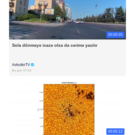
00:00:35
Sola dönməyə icazə olsa da cərimə yazılır
AvtosferTV
Bu gün 07:43
00:00:12