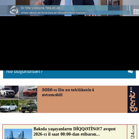
Metropoliten rəhbərini bu sözlərə
görə tənqid etdilər
15.05.2026
0
YENILIK.AZ
ABUNƏ OL
Nə düşünürsən?