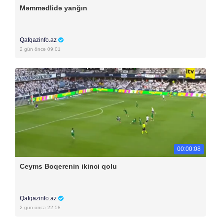
Məmmədlidə yanğın
Qafqazinfo.az
2 gün öncə 09:01
00:00:08
Ceyms Boqerenin ikinci qolu
Qafqazinfo.az
2 gün öncə 22:58