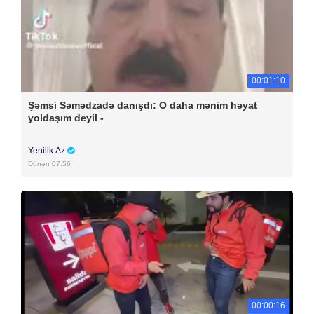
00:01:10
Şəmsi Səmədzadə danışdı: O daha mənim həyat
yoldaşım deyil -
Yenilik.Az
Dünən 07:56
00:00:16