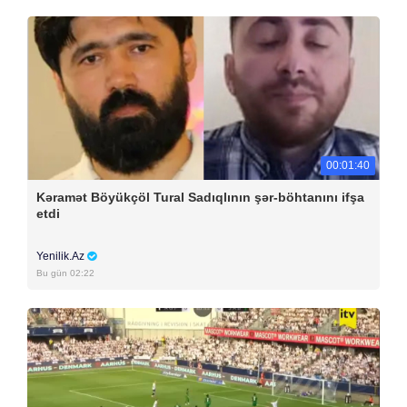
00:01:40
Kəramət Böyükçöl Tural Sadıqlının şər-böhtanını ifşa
etdi
Yenilik.Az
Bu gün 02:22