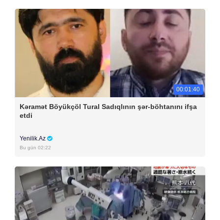
00:01:40
Kəramət Böyükçöl Tural Sadıqlının şər-böhtanını ifşa
etdi
Yenilik.Az
Bu gün 02:22