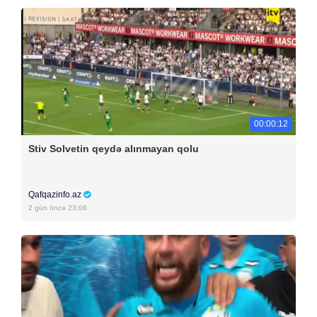
00:00:12
Stiv Solvetin qeydə alınmayan qolu
Qafqazinfo.az
2 gün öncə 23:06