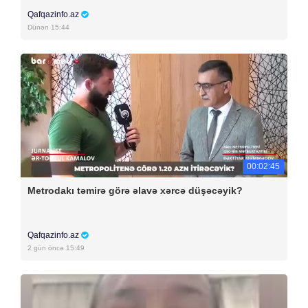
Qafqazinfo.az
Dünən 15:44
00:02:45
Metrodakı təmirə görə əlavə xərcə düşəcəyik?
Qafqazinfo.az
2 gün öncə 15:49