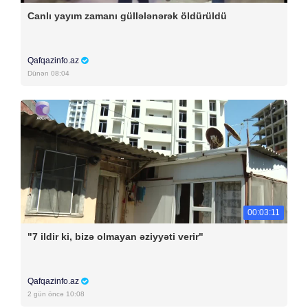
Canlı yayım zamanı güllələnərək öldürüldü
Qafqazinfo.az
Dünən 08:04
00:03:11
"7 ildir ki, bizə olmayan əziyyəti verir"
Qafqazinfo.az
2 gün öncə 10:08