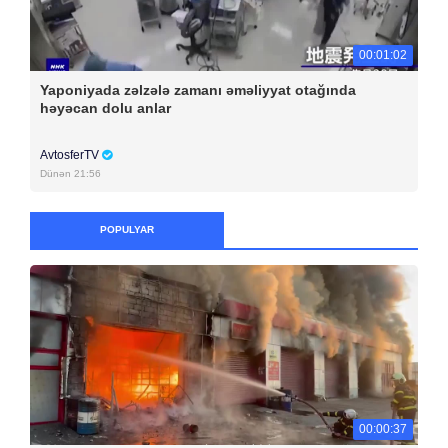
00:01:02
Yaponiyada zəlzələ zamanı əməliyyat otağında
həyəcan dolu anlar
AvtosferTV
Dünən 21:56
POPULYAR
00:00:37