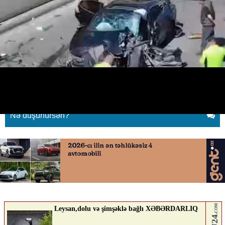
"Gənclik" metrosu yaxınlığında
ağır qəza
14.05.2026
0
KONTEKST.AZ
ABUNƏ OL
Nə düşünürsən?