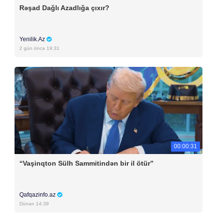
Rəşad Dağlı Azadlığa çıxır?
Yenilik.Az
2 gün öncə 19:31
00:00:31
“Vaşinqton Sülh Sammitindən bir il ötür”
Qafqazinfo.az
Dünən 14:39