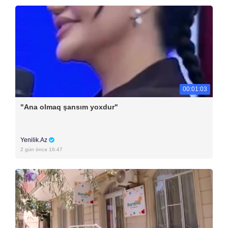
00:01:03
"Ana olmaq şansım yoxdur"
Yenilik.Az
2 gün öncə 16:47