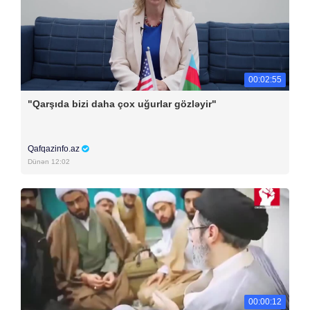
00:02:55
"Qarşıda bizi daha çox uğurlar gözləyir"
Qafqazinfo.az
Dünən 12:02
00:00:12