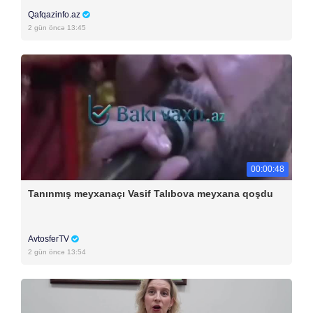
Qafqazinfo.az
2 gün öncə 13:45
00:00:48
Tanınmış meyxanaçı Vasif Talıbova meyxana qoşdu
AvtosferTV
2 gün öncə 13:54