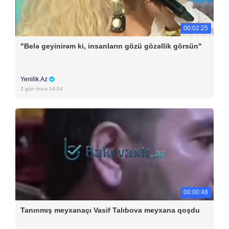
00:02:25
"Belə geyinirəm ki, insanların gözü gözəllik görsün"
Yenilik.Az
2 gün öncə 14:04
00:00:48
Tanınmış meyxanaçı Vasif Talıbova meyxana qoşdu