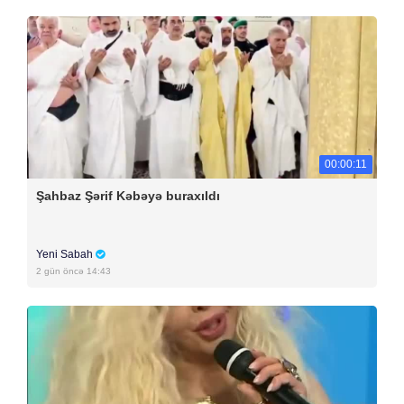
00:00:11
Şahbaz Şərif Kəbəyə buraxıldı
Yeni Sabah
2 gün öncə 14:43