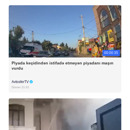
00:00:35
Piyada keçidindən istifadə etməyən piyadanı maşın
vurdu
AvtosferTV
Dünən 21:01