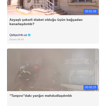
00:02:38
Azyaşlı şəkərli diabet olduğu üçün bağçadan
kənarlaşdırılıb?
Qafqazinfo.az
Dünən 09:43
00:00:25
“Tarqovı”dakı yanğın məhdudlaşdırıldı