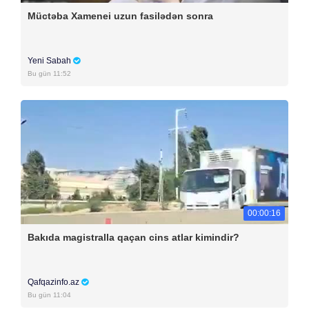
Müctəba Xamenei uzun fasilədən sonra
Yeni Sabah
Bu gün 11:52
00:00:16
Bakıda magistralla qaçan cins atlar kimindir?
Qafqazinfo.az
Bu gün 11:04