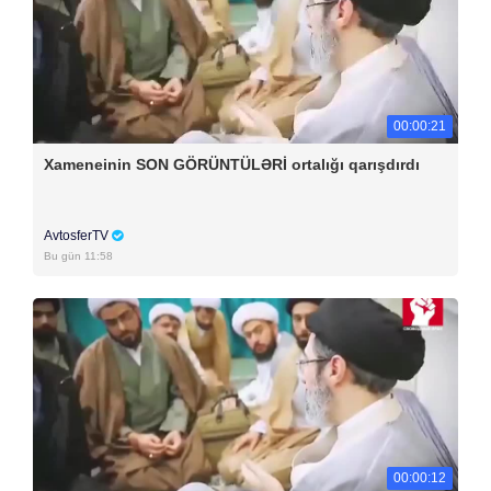
00:00:21
Xameneinin SON GÖRÜNTÜLƏRİ ortalığı qarışdırdı
AvtosferTV
Bu gün 11:58
00:00:12