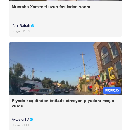
Müctəba Xamenei uzun fasilədən sonra
Yeni Sabah
Bu gün 11:52
00:00:35
Piyada keçidindən istifadə etməyən piyadanı maşın
vurdu
AvtosferTV
Dünən 21:01