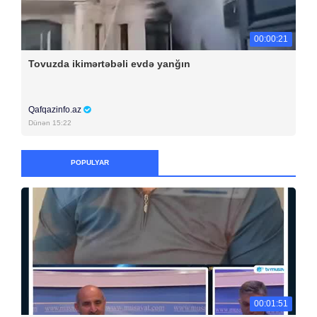
00:00:21
Tovuzda ikimərtəbəli evdə yanğın
Qafqazinfo.az
Dünən 15:22
POPULYAR
00:01:51