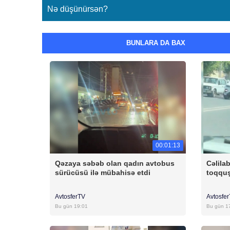
Nə düşünürsən?
BUNLARA DA BAX
00:01:13
Qəzaya səbəb olan qadın avtobus
Cəlila
sürücüsü ilə mübahisə etdi
toqqu
AvtosferTV
Avtosfe
Bu gün 19:01
Bu gün 1