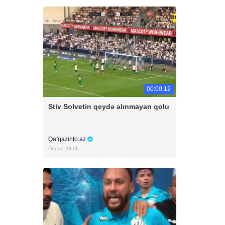
00:00:12
Stiv Solvetin qeydə alınmayan qolu
Qafqazinfo.az
Dünən 23:06