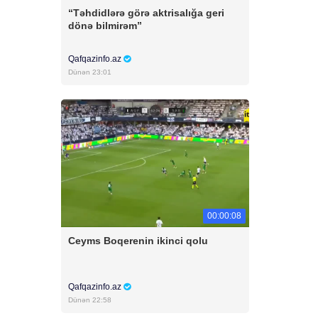
“Təhdidlərə görə aktrisalığa geri
dönə bilmirəm”
Qafqazinfo.az
Dünən 23:01
00:00:08
Ceyms Boqerenin ikinci qolu
Qafqazinfo.az
Dünən 22:58