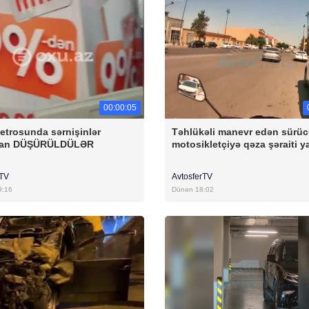
00:00:05
etrosunda sərnişinlər
Təhlükəli manevr edən sürü
dan DÜŞÜRÜLDÜLƏR
motosikletçiyə qəza şəraiti y
rTV
AvtosferTV
9:16
Dünən 18:02