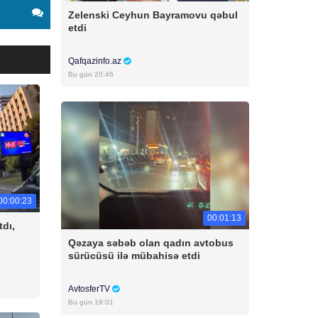
Zelenski Ceyhun Bayramovu qəbul
etdi
Qafqazinfo.az
Bu gün 20:46
00:00:23
00:01:13
tdı,
Qəzaya səbəb olan qadın avtobus
sürücüsü ilə mübahisə etdi
AvtosferTV
Bu gün 19:01