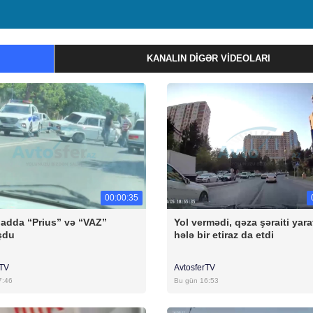
KANALIN DIGƏR VIDEOLARI
00:00:35
badda “Prius” və “VAZ”
Yol vermədi, qəza şəraiti yara
şdu
hələ bir etiraz da etdi
rTV
AvtosferTV
7:46
Bu gün 16:53