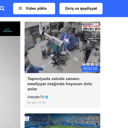
Video yüklə
Giriş və qeydiyyat
00:01:02
Yaponiyada zəlzələ zamanı
əməliyyat otağında həyəcan dolu
anlar
AvtosferTV
Bu gün 21:56