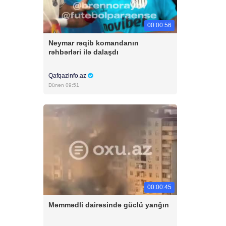
00:00:56
Neymar rəqib komandanın
rəhbərləri ilə dalaşdı
Qafqazinfo.az
Dünən 09:51
00:00:45
Məmmədli dairəsində güclü yanğın