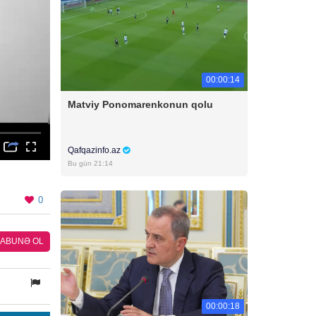
00:00:14
Matviy Ponomarenkonun qolu
Qafqazinfo.az
Bu gün 21:14
0
ABUNƏ OL
00:00:18