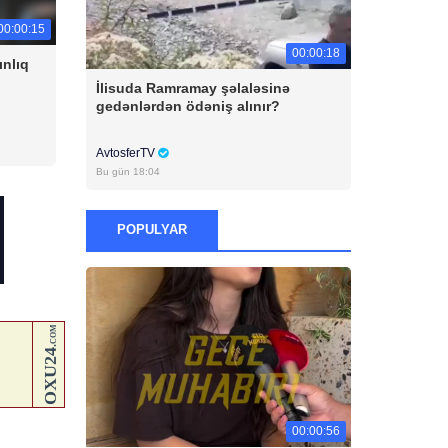
00:00:15
00:00:18
ınlıq
İlisuda Ramramay şəlaləsinə
gedənlərdən ödəniş alınır?
AvtosferTV
Bu gün 18:04
POPULYAR
00:00:56