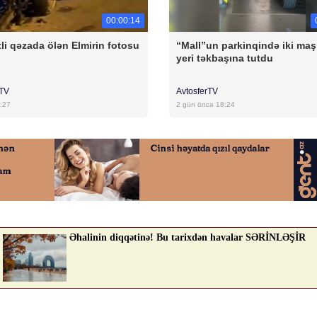
00:00:14
li qəzada ölən Elmirin fotosu
“Mall”un parkinqində iki maş
yeri təkbaşına tutdu
rTV
AvtosferTV
:27
2 gün öncə 18:24