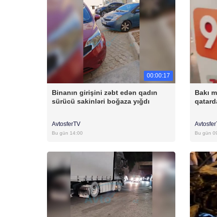
00:00:17
Binanın girişini zəbt edən qadın
Bakı m
sürücü sakinləri boğaza yığdı
qatar
AvtosferTV
Avtosfe
Bu gün 14:00
Bu gün 0