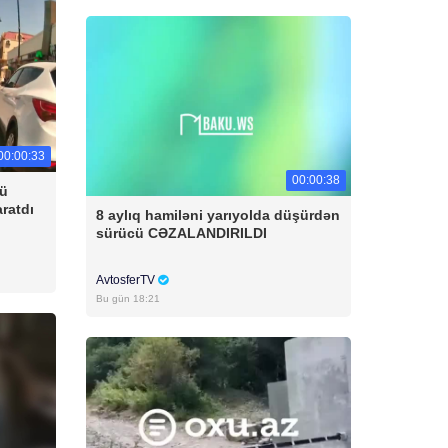
00:00:33
00:00:38
cü
aratdı
8 aylıq hamiləni yarıyolda düşürdən
sürücü CƏZALANDIRILDI
AvtosferTV
Bu gün 18:21