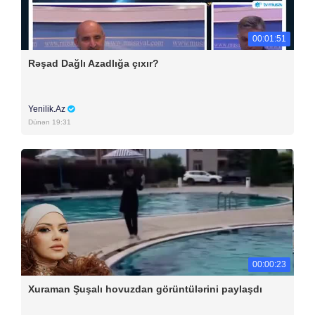
00:01:51
Rəşad Dağlı Azadlığa çıxır?
Yenilik.Az
Dünən 19:31
00:00:23
Xuraman Şuşalı hovuzdan görüntülərini paylaşdı