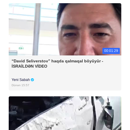
00:01:29
“David Seliverstov” haqda qalmaqal böyüyür -
İSRAİLDƏN VİDEO
Yeni Sabah
Dünən 15:57