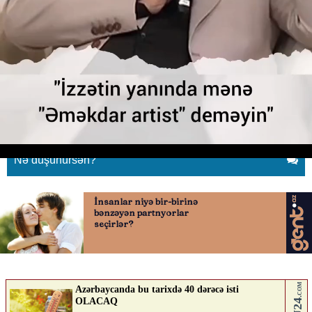
"İzzətin yanında mənə "Əməkdar
artist" deməyin"
13.05.2026
0
YENILIK.AZ
ABUNƏ OL
Nə düşünürsən?