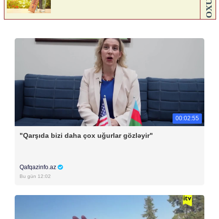
00:02:55
"Qarşıda bizi daha çox uğurlar gözləyir"
Qafqazinfo.az
Bu gün 12:02