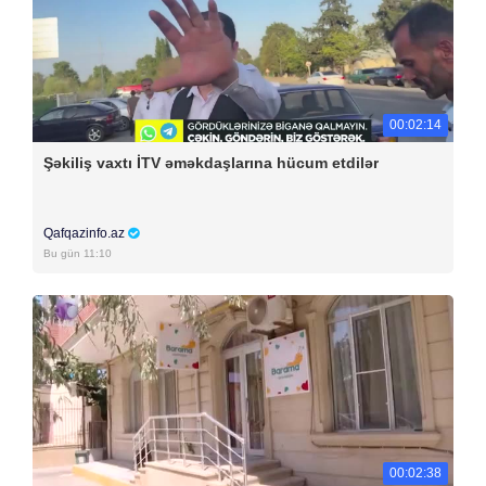
00:02:14
Şəkiliş vaxtı İTV əməkdaşlarına hücum etdilər
Qafqazinfo.az
Bu gün 11:10
00:02:38