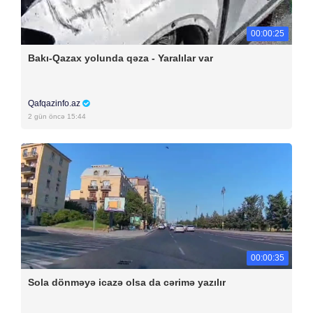
00:00:25
Bakı-Qazax yolunda qəza - Yaralılar var
Qafqazinfo.az
2 gün öncə 15:44
00:00:35
Sola dönməyə icazə olsa da cərimə yazılır