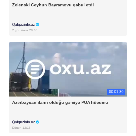
Zelenski Ceyhun Bayramovu qəbul etdi
Qafqazinfo.az
2 gün öncə 20:46
00:01:30
Azərbaycanlıların olduğu gəmiyə PUA hücumu
Qafqazinfo.az
Dünən 12:18