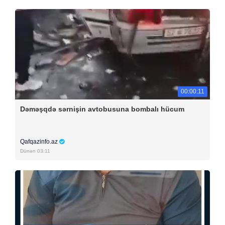
00:00:11
Dəməşqdə sərnişin avtobusuna bombalı hücum
Qafqazinfo.az
Dünən 03:11