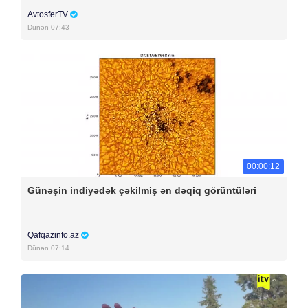
AvtosferTV
Dünən 07:43
00:00:12
Günəşin indiyədək çəkilmiş ən dəqiq görüntüləri
Qafqazinfo.az
Dünən 07:14