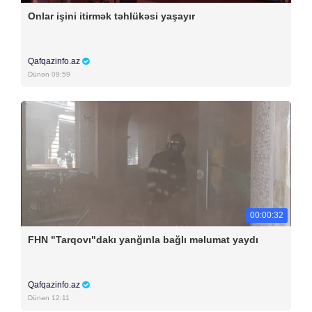
Onlar işini itirmək təhlükəsi yaşayır
Qafqazinfo.az
Dünən 09:59
00:00:32
FHN "Tarqovı"dakı yanğınla bağlı məlumat yaydı
Qafqazinfo.az
Dünən 12:11