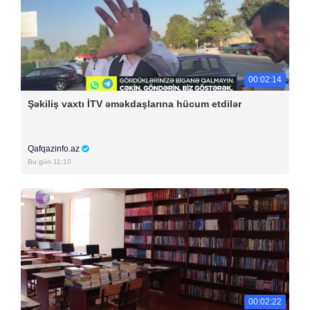
00:02:14
Şəkiliş vaxtı İTV əməkdaşlarına hücum etdilər
Qafqazinfo.az
Bu gün 11:10
00:02:22