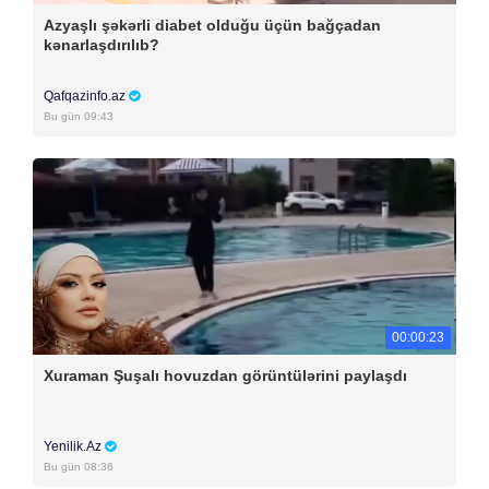
Azyaşlı şəkərli diabet olduğu üçün bağçadan
kənarlaşdırılıb?
Qafqazinfo.az
Bu gün 09:43
00:00:23
Xuraman Şuşalı hovuzdan görüntülərini paylaşdı
Yenilik.Az
Bu gün 08:36