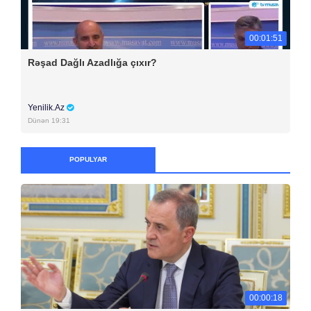
00:01:51
Rəşad Dağlı Azadlığa çıxır?
Yenilik.Az
Dünən 19:31
POPULYAR
00:00:18