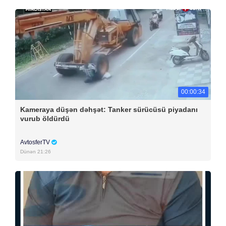
00:00:34
Kameraya düşən dəhşət: Tanker sürücüsü piyadanı
vurub öldürdü
AvtosferTV
Dünən 21:26