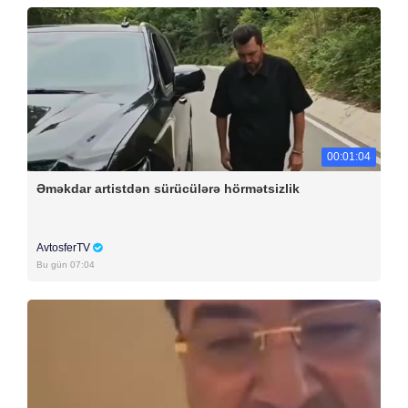
00:01:04
Əməkdar artistdən sürücülərə hörmətsizlik
AvtosferTV
Bu gün 07:04