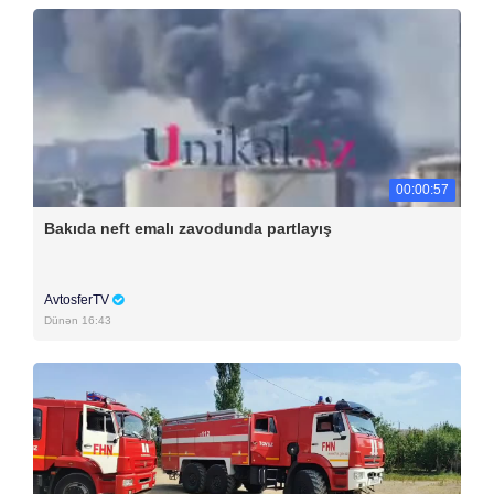
00:00:57
Bakıda neft emalı zavodunda partlayış
AvtosferTV
Dünən 16:43