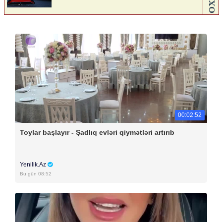
00:02:52
Toylar başlayır - Şadlıq evləri qiymətləri artırıb
Yenilik.Az
Bu gün 08:52