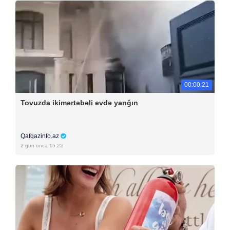
00:00:21
Tovuzda ikimərtəbəli evdə yanğın
Qafqazinfo.az
2 gün öncə 15:22