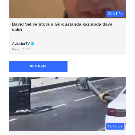
00:01:49
David Seliverstovun Gürcüstanda kazinoda dava
saldı
AvtosferTV
Dünən 21:24
POPULYAR
00:00:09