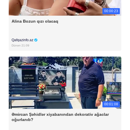
00:00:23
Alina Bozun qızı olacaq
Qafqazinfo.az
Dünən 21:09
00:01:08
Əmircan Şəhidlər xiyabanından dekorativ ağaclar
oğurlanıb?