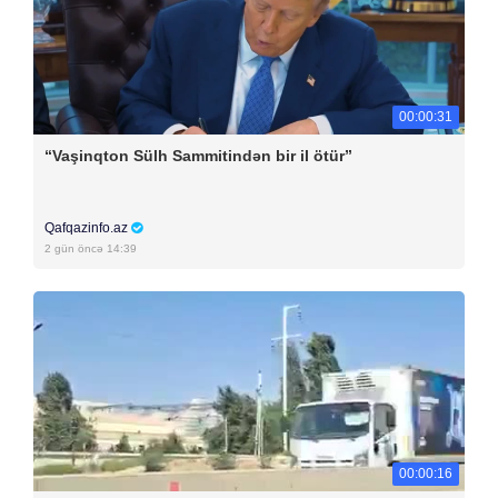
00:00:31
“Vaşinqton Sülh Sammitindən bir il ötür”
Qafqazinfo.az
2 gün öncə 14:39
00:00:16