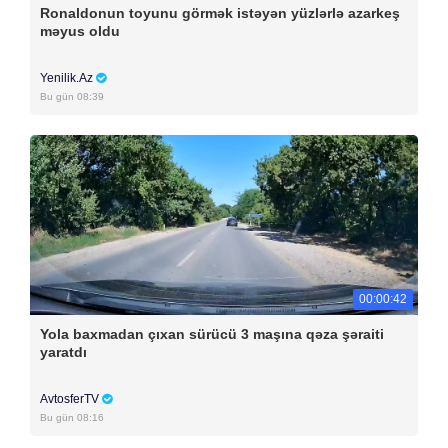
Ronaldonun toyunu görmək istəyən yüzlərlə azarkeş
məyus oldu
Yenilik.Az
Bu gün 08:39
00:00:42
Yola baxmadan çıxan sürücü 3 maşına qəza şəraiti
yaratdı
AvtosferTV
Bu gün 08:16