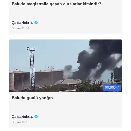
Bakıda magistralla qaçan cins atlar kimindir?
Qafqazinfo.az
Dünən 11:04
00:00:47
Bakıda güclü yanğın
Qafqazinfo.az
Dünən 16:10