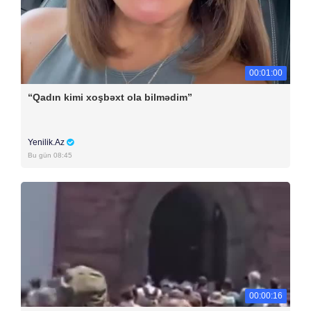
00:01:00
“Qadın kimi xoşbəxt ola bilmədim”
Yenilik.Az
Bu gün 08:45
00:00:16