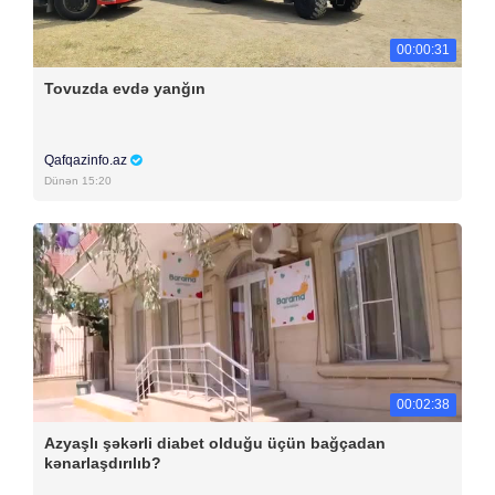
00:00:31
Tovuzda evdə yanğın
Qafqazinfo.az
Dünən 15:20
00:02:38
Azyaşlı şəkərli diabet olduğu üçün bağçadan
kənarlaşdırılıb?