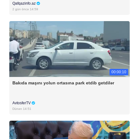
Qafqazinfo.az
2 gün öncə 14:59
00:00:10
Bakıda maşını yolun ortasına park etdib getdilər
AvtosferTV
Dünən 14:51