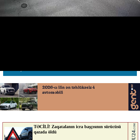
piyadalara təhlükəsizliklə bağlı
çağırış edilib
12.05.2026
0
AVTOSFERTV
ABUNƏ OL
Nə düşünürsən?