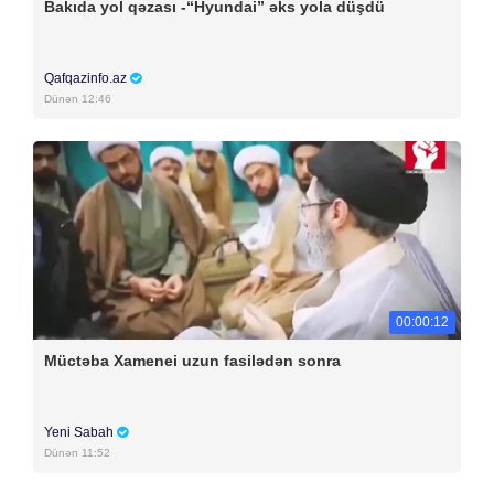
Bakıda yol qəzası -“Hyundai” əks yola düşdü
Qafqazinfo.az
Dünən 12:46
00:00:12
Müctəba Xamenei uzun fasilədən sonra
Yeni Sabah
Dünən 11:52