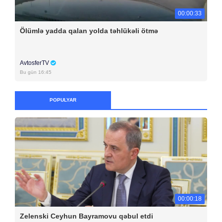
00:00:33
Ölümlə yadda qalan yolda təhlükəli ötmə
AvtosferTV
Bu gün 16:45
POPULYAR
00:00:18
Zelenski Ceyhun Bayramovu qəbul etdi