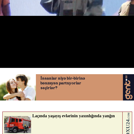
Makron özündən çıxdı
11.05.2026
0
QAFQAZINFO.AZ
ABUNƏ OL
Nə düşünürsən?