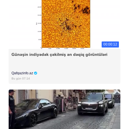
00:00:12
Günəşin indiyədək çəkilmiş ən dəqiq görüntüləri
Qafqazinfo.az
Bu gün 07:14