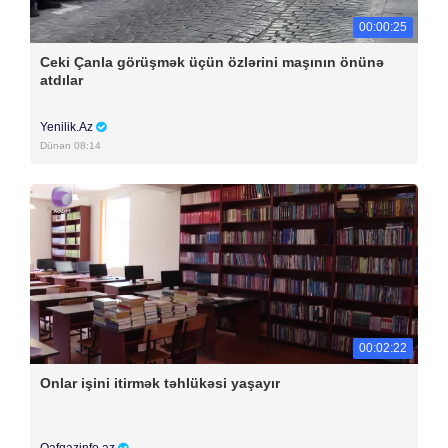
00:00:25
Ceki Çanla görüşmək üçün özlərini maşının önünə
atdılar
Yenilik.Az
Dünən 08:14
00:02:22
Onlar işini itirmək təhlükəsi yaşayır