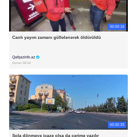
00:00:16
Canlı yayım zamanı güllələnərək öldürüldü
Qafqazinfo.az
Dünən 08:04
00:00:35
Sola dönməyə icazə olsa da cərimə yazılır