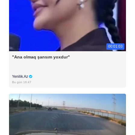
00:01:03
"Ana olmaq şansım yoxdur"
Yenilik.Az
Bu gün 16:47