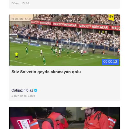
Dünən 15:44
00:00:12
Stiv Solvetin qeydə alınmayan qolu
Qafqazinfo.az
2 gün öncə 23:06