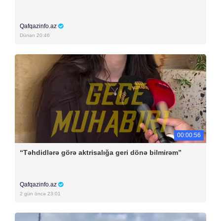
Qafqazinfo.az
Dünən 20:46
00:00:56
“Təhdidlərə görə aktrisalığa geri dönə bilmirəm”
Qafqazinfo.az
2 gün öncə 23:01