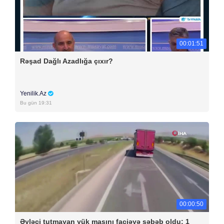
00:01:51
Rəşad Dağlı Azadlığa çıxır?
Yenilik.Az
Bu gün 19:31
00:00:50
Əyləci tutmayan yük maşını faciəyə səbəb oldu: 1