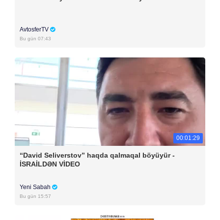
AvtosferTV
Bu gün 07:43
00:01:29
“David Seliverstov” haqda qalmaqal böyüyür -
İSRAİLDƏN VİDEO
Yeni Sabah
Bu gün 15:57