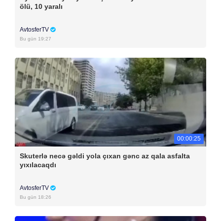
ölü, 10 yaralı
AvtosferTV
Bu gün 19:27
00:00:25
Skuterlə necə gəldi yola çıxan gənc az qala asfalta
yıxılacaqdı
AvtosferTV
Bu gün 18:26