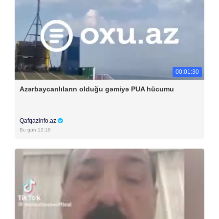
00:01:30
Azərbaycanlıların olduğu gəmiyə PUA hücumu
Qafqazinfo.az
Bu gün 12:18