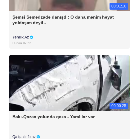
00:01:10
Şəmsi Səmədzadə danışdı: O daha mənim həyat
yoldaşım deyil -
Yenilik.Az
Dünən 07:56
00:00:25
Bakı-Qazax yolunda qəza - Yaralılar var
Qafqazinfo.az