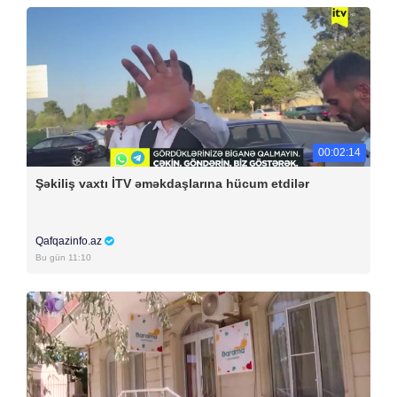
00:02:14
Şəkiliş vaxtı İTV əməkdaşlarına hücum etdilər
Qafqazinfo.az
Bu gün 11:10