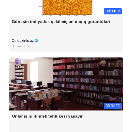
00:00:12
Günəşin indiyədək çəkilmiş ən dəqiq görüntüləri
Qafqazinfo.az
Dünən 07:14
00:02:22
Onlar işini itirmək təhlükəsi yaşayır