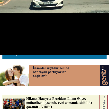
“Təmiz hava” aylığı ilə əlaqədar
profilaktik tədbir keçirilib
08.05.2026
0
AVTOSFERTV
ABUNƏ OL
Nə düşünürsən?