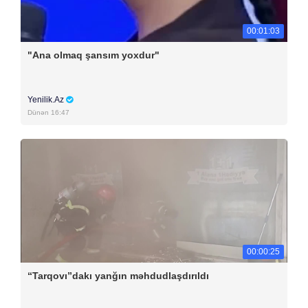
00:01:03
"Ana olmaq şansım yoxdur"
Yenilik.Az
Dünən 16:47
00:00:25
“Tarqovı”dakı yanğın məhdudlaşdırıldı