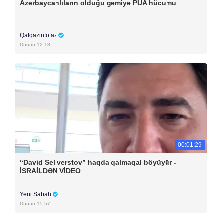
Azərbaycanlıların olduğu gəmiyə PUA hücumu
Qafqazinfo.az
Dünən 12:18
00:01:29
“David Seliverstov” haqda qalmaqal böyüyür -
İSRAİLDƏN VİDEO
Yeni Sabah
Dünən 15:57