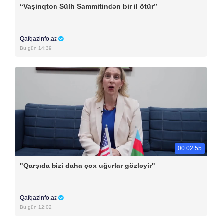
“Vaşinqton Sülh Sammitindən bir il ötür”
Qafqazinfo.az
Bu gün 14:39
00:02:55
"Qarşıda bizi daha çox uğurlar gözləyir"
Qafqazinfo.az
Bu gün 12:02