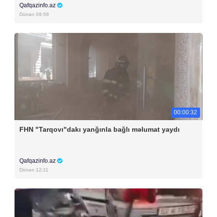
Qafqazinfo.az
Dünən 09:59
00:00:32
FHN "Tarqovı"dakı yanğınla bağlı məlumat yaydı
Qafqazinfo.az
Dünən 12:11