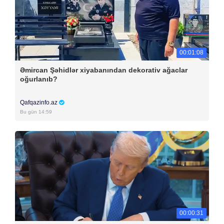
00:01:08
Əmircan Şəhidlər xiyabanından dekorativ ağaclar
oğurlanıb?
Qafqazinfo.az
Bu gün 14:59
00:00:31