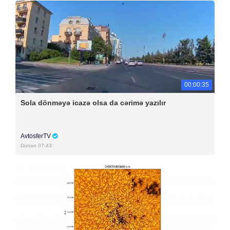
00:00:35
Sola dönməyə icazə olsa da cərimə yazılır
AvtosferTV
Dünən 07:43