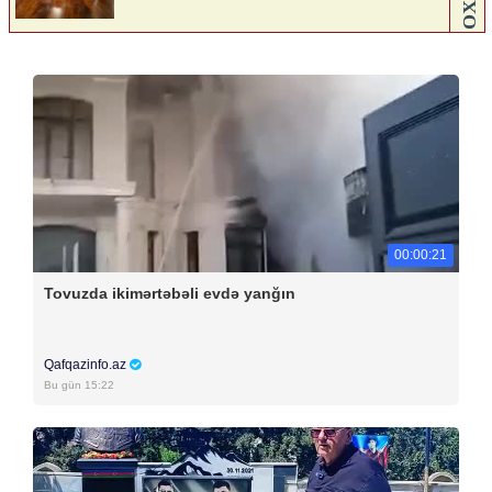
00:00:21
Tovuzda ikimərtəbəli evdə yanğın
Qafqazinfo.az
Bu gün 15:22