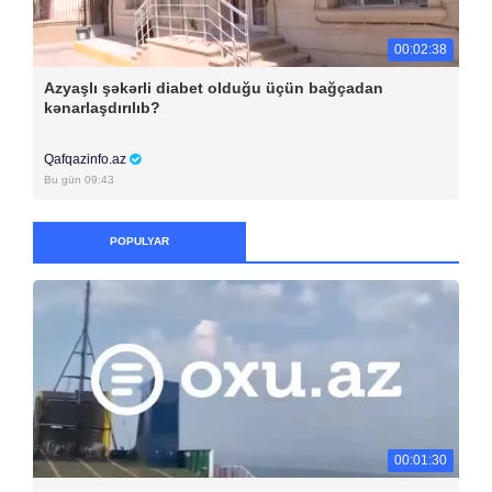
00:02:38
Azyaşlı şəkərli diabet olduğu üçün bağçadan
kənarlaşdırılıb?
Qafqazinfo.az
Bu gün 09:43
POPULYAR
00:01:30