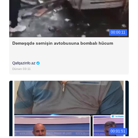
00:00:11
Dəməşqdə sərnişin avtobusuna bombalı hücum
Qafqazinfo.az
Dünən 03:11
00:01:51