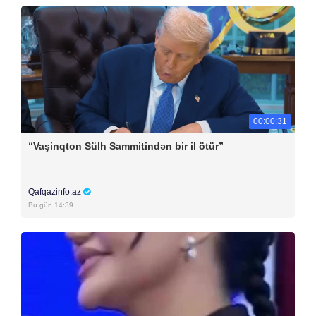
00:00:31
“Vaşinqton Sülh Sammitindən bir il ötür”
Qafqazinfo.az
Bu gün 14:39