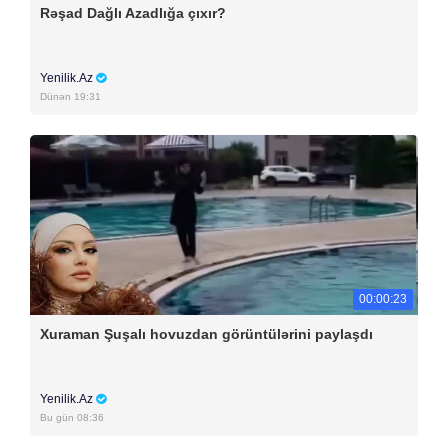
Rəşad Dağlı Azadlığa çıxır?
Yenilik.Az
Dünən 19:31
00:00:23
Xuraman Şuşalı hovuzdan görüntülərini paylaşdı
Yenilik.Az
Bu gün 08:36