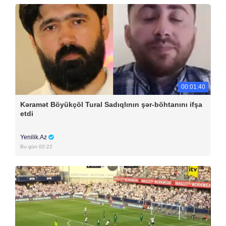
00:01:40
Kəramət Böyükçöl Tural Sadıqlının şər-böhtanını ifşa
etdi
Yenilik.Az
Bu gün 02:22