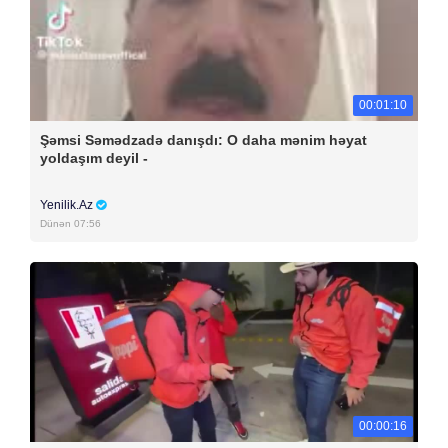
00:01:10
Şəmsi Səmədzadə danışdı: O daha mənim həyat
yoldaşım deyil -
Yenilik.Az
Dünən 07:56
00:00:16