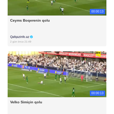
00:00:13
Ceyms Boqerenin qolu
Qafqazinfo.az
2 gün öncə 21:49
00:00:13
Velko Simiçin qolu