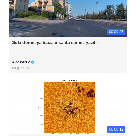
00:00:35
Sola dönməyə icazə olsa da cərimə yazılır
AvtosferTV
Bu gün 07:43
00:00:12