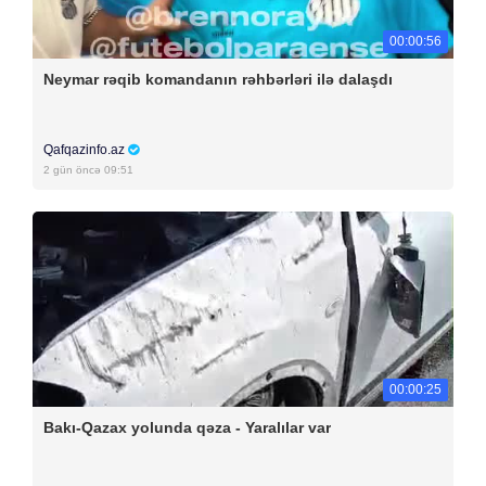
00:00:56
Neymar rəqib komandanın rəhbərləri ilə dalaşdı
Qafqazinfo.az
2 gün öncə 09:51
00:00:25
Bakı-Qazax yolunda qəza - Yaralılar var