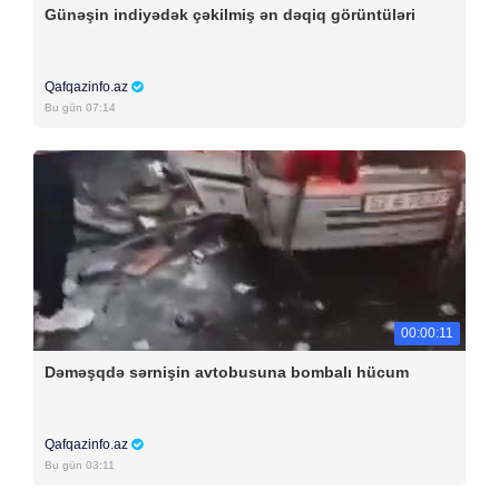
Günəşin indiyədək çəkilmiş ən dəqiq görüntüləri
Qafqazinfo.az
Bu gün 07:14
00:00:11
Dəməşqdə sərnişin avtobusuna bombalı hücum
Qafqazinfo.az
Bu gün 03:11