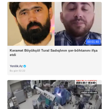
00:01:40
Kəramət Böyükçöl Tural Sadıqlının şər-böhtanını ifşa
etdi
Yenilik.Az
Bu gün 02:22