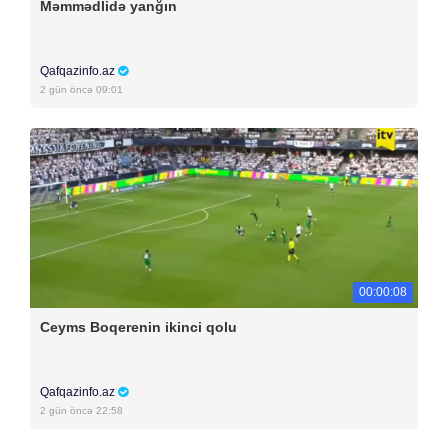
Məmmədlidə yanğın
Qafqazinfo.az
2 gün öncə 09:01
00:00:08
Ceyms Boqerenin ikinci qolu
Qafqazinfo.az
2 gün öncə 22:58