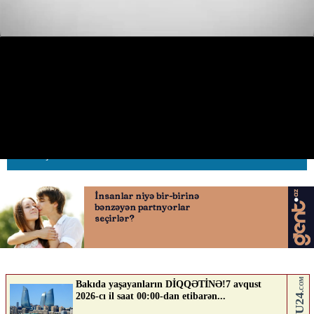
Sumqayıtda qəza: “Prius” beton
arakəsməyə çırpıldı
07.05.2026
0
AVTOSFERTV
ABUNƏ OL
Nə düşünürsən?