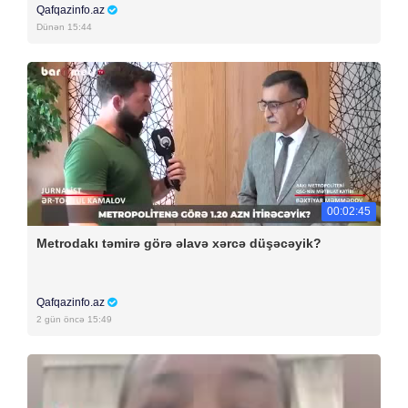
Qafqazinfo.az
Dünən 15:44
00:02:45
Metrodakı təmirə görə əlavə xərcə düşəcəyik?
Qafqazinfo.az
2 gün öncə 15:49