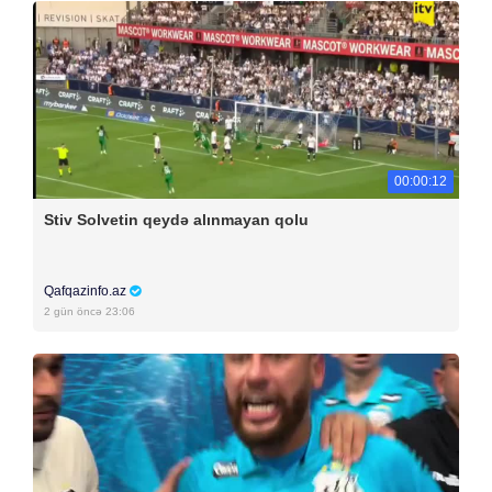
00:00:12
Stiv Solvetin qeydə alınmayan qolu
Qafqazinfo.az
2 gün öncə 23:06