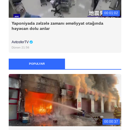
00:01:02
Yaponiyada zəlzələ zamanı əməliyyat otağında
həyəcan dolu anlar
AvtosferTV
Dünən 21:56
POPULYAR
00:00:37