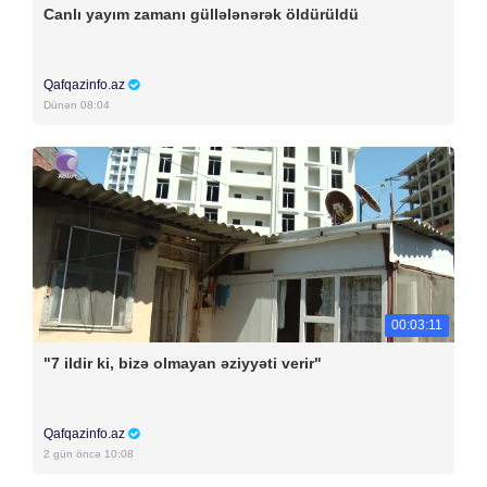
Canlı yayım zamanı güllələnərək öldürüldü
Qafqazinfo.az
Dünən 08:04
00:03:11
"7 ildir ki, bizə olmayan əziyyəti verir"
Qafqazinfo.az
2 gün öncə 10:08