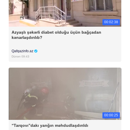
00:02:38
Azyaşlı şəkərli diabet olduğu üçün bağçadan
kənarlaşdırılıb?
Qafqazinfo.az
Dünən 09:43
00:00:25
“Tarqovı”dakı yanğın məhdudlaşdırıldı