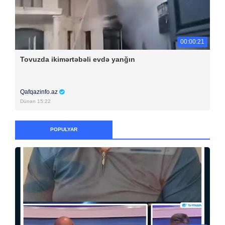
00:00:21
Tovuzda ikimərtəbəli evdə yanğın
Qafqazinfo.az
Dünən 15:22
POPULYAR