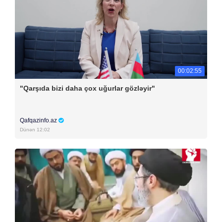
00:02:55
"Qarşıda bizi daha çox uğurlar gözləyir"
Qafqazinfo.az
Dünən 12:02