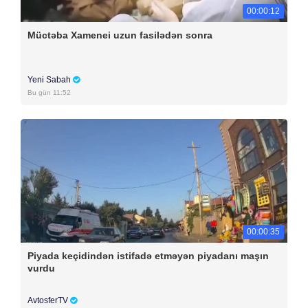
00:00:12
Müctəba Xamenei uzun fasilədən sonra
Yeni Sabah
Bu gün 11:52
00:00:35
Piyada keçidindən istifadə etməyən piyadanı maşın
vurdu
AvtosferTV