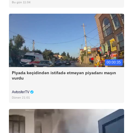
Bu gün 11:04
00:00:35
Piyada keçidindən istifadə etməyən piyadanı maşın
vurdu
AvtosferTV
Dünən 21:01