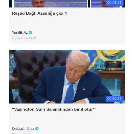
00:01:51
Rəşad Dağlı Azadlığa çıxır?
Yenilik.Az
2 gün öncə 19:31
00:00:31
“Vaşinqton Sülh Sammitindən bir il ötür”
Qafqazinfo.az