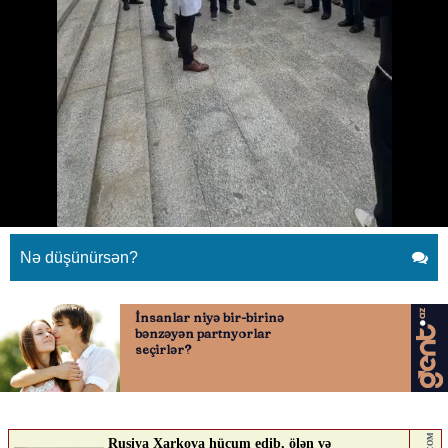
Diplomatik korpusun
nümayəndələri Qarabağ
Universitetində
01.05.2026
0
YENILIK.AZ
ABUNƏ OL
Nə düşünürsən?