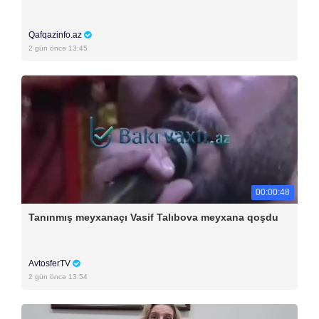
Qafqazinfo.az
2 gün öncə 13:45
00:00:48
Tanınmış meyxanaçı Vasif Talıbova meyxana qoşdu
AvtosferTV
2 gün öncə 13:54