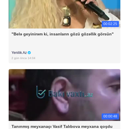
00:02:25
"Belə geyinirəm ki, insanların gözü gözəllik görsün"
Yenilik.Az
2 gün öncə 14:04
00:00:48
Tanınmış meyxanaçı Vasif Talıbova meyxana qoşdu