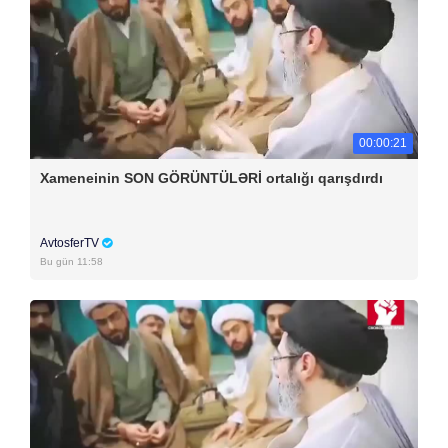
00:00:21
Xameneinin SON GÖRÜNTÜLƏRİ ortalığı qarışdırdı
AvtosferTV
Bu gün 11:58