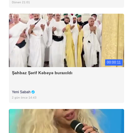
Dünən 21:01
00:00:11
Şahbaz Şərif Kəbəyə buraxıldı
Yeni Sabah
2 gün öncə 14:43