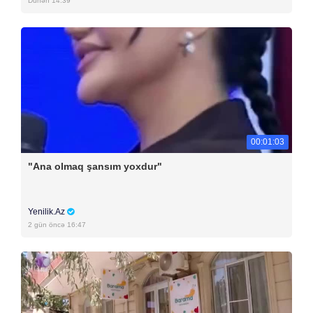
Dünən 14:39
00:01:03
"Ana olmaq şansım yoxdur"
Yenilik.Az
2 gün öncə 16:47