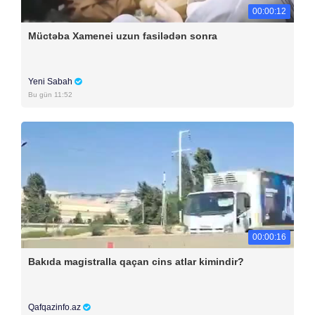
00:00:12
Müctəba Xamenei uzun fasilədən sonra
Yeni Sabah
Bu gün 11:52
00:00:16
Bakıda magistralla qaçan cins atlar kimindir?
Qafqazinfo.az