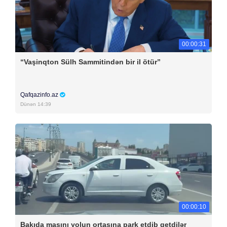
00:00:31
“Vaşinqton Sülh Sammitindən bir il ötür”
Qafqazinfo.az
Dünən 14:39
00:00:10
Bakıda maşını yolun ortasına park etdib getdilər