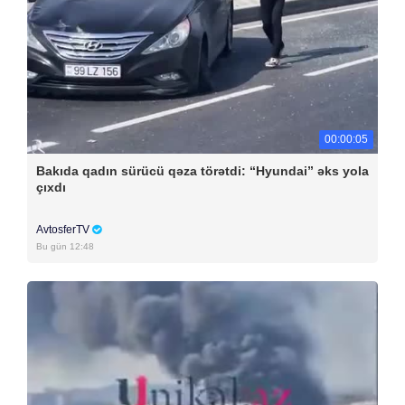
00:00:05
Bakıda qadın sürücü qəza törətdi: “Hyundai” əks yola
çıxdı
AvtosferTV
Bu gün 12:48