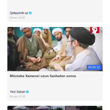
Qafqazinfo.az
Dünən 15:22
00:00:12
Müctəba Xamenei uzun fasilədən sonra
Yeni Sabah
Bu gün 11:52