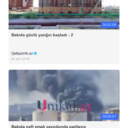
00:01:06
Bakıda güclü yanğın başladı - 2
Qafqazinfo.az
Bu gün 16:50
00:00:57
Bakıda neft emalı zavodunda partlayış