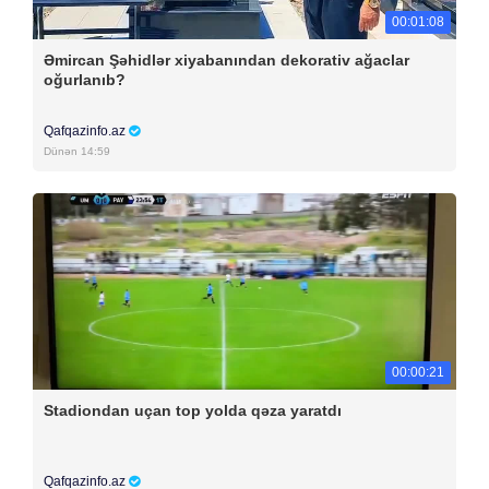
00:01:08
Əmircan Şəhidlər xiyabanından dekorativ ağaclar
oğurlanıb?
Qafqazinfo.az
Dünən 14:59
00:00:21
Stadiondan uçan top yolda qəza yaratdı
Qafqazinfo.az