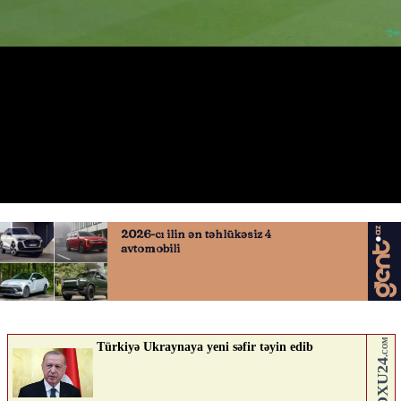
Bassala Sambunun qolu
30.04.2026
0
QAFQAZINFO.AZ
ABUNƏ OL
Nə düşünürsən?