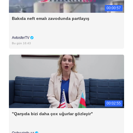
00:00:57
Bakıda neft emalı zavodunda partlayış
AvtosferTV
Bu gün 16:43
00:02:55
"Qarşıda bizi daha çox uğurlar gözləyir"