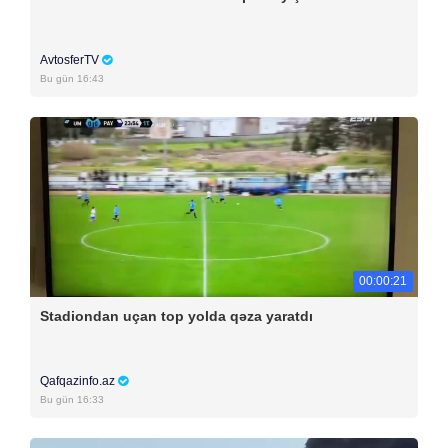
AvtosferTV
Bu gün 16:43
00:00:21
Stadiondan uçan top yolda qəza yaratdı
Qafqazinfo.az
Bu gün 16:33