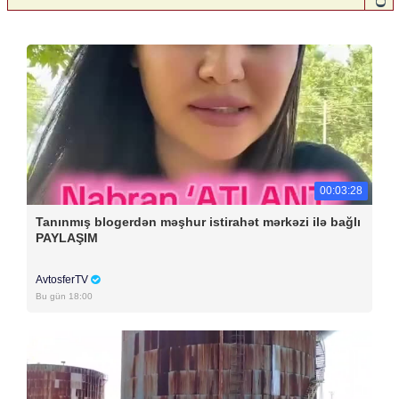
00:03:28
Tanınmış blogerdən məşhur istirahət mərkəzi ilə bağlı
PAYLAŞIM
AvtosferTV
Bu gün 18:00