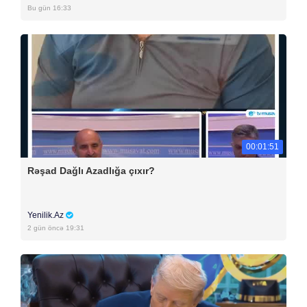
Bu gün 16:33
00:01:51
Rəşad Dağlı Azadlığa çıxır?
Yenilik.Az
2 gün öncə 19:31