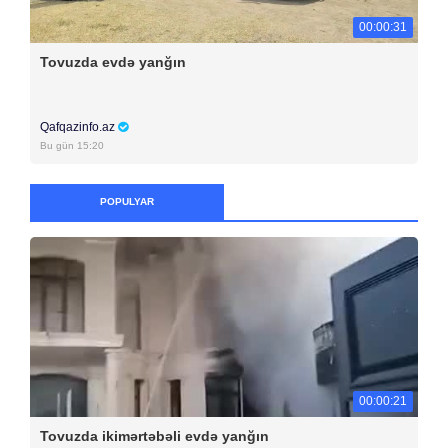
00:00:31
Tovuzda evdə yanğın
Qafqazinfo.az
Bu gün 15:20
POPULYAR
00:00:21
Tovuzda ikimərtəbəli evdə yanğın