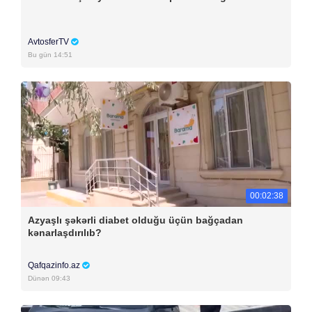
AvtosferTV
Bu gün 14:51
00:02:38
Azyaşlı şəkərli diabet olduğu üçün bağçadan
kənarlaşdırılıb?
Qafqazinfo.az
Dünən 09:43