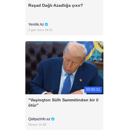
Rəşad Dağlı Azadlığa çıxır?
Yenilik.Az
2 gün öncə 19:31
00:00:31
“Vaşinqton Sülh Sammitindən bir il
ötür”
Qafqazinfo.az
Dünən 14:39