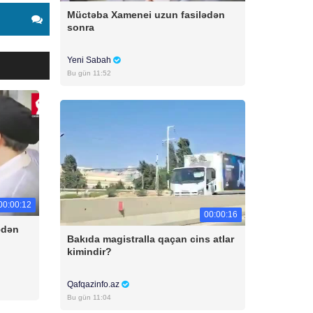
Müctəba Xamenei uzun fasilədən
sonra
Yeni Sabah
Bu gün 11:52
00:00:12
00:00:16
ədən
Bakıda magistralla qaçan cins atlar
kimindir?
Qafqazinfo.az
Bu gün 11:04