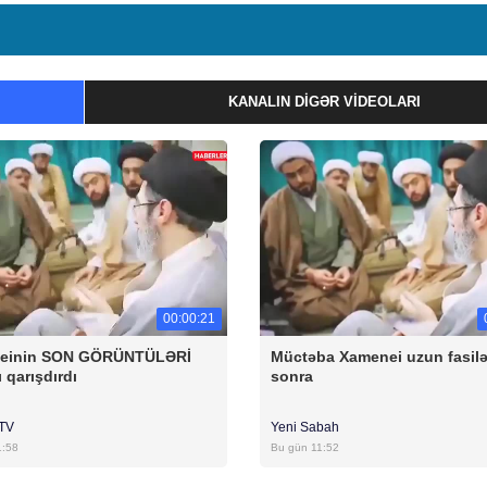
KANALIN DIGƏR VIDEOLARI
00:00:21
einin SON GÖRÜNTÜLƏRİ
Müctəba Xamenei uzun fasil
ı qarışdırdı
sonra
rTV
Yeni Sabah
1:58
Bu gün 11:52