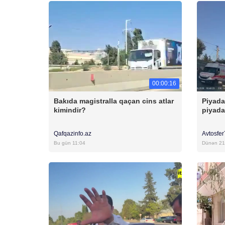
00:00:16
Bakıda magistralla qaçan cins atlar
Piyada
kimindir?
piyada
Qafqazinfo.az
Avtosfe
Bu gün 11:04
Dünən 21