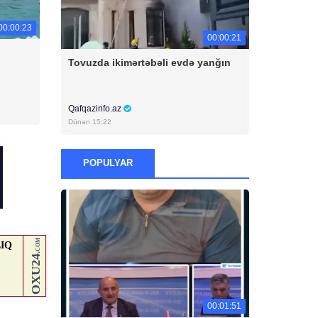
00:00:23
00:00:21
Tovuzda ikimərtəbəli evdə yanğın
Qafqazinfo.az
Dünən 15:22
POPULYAR
00:01:51