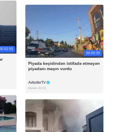
00:02:55
00:00:35
ar
Piyada keçidindən istifadə etməyən
piyadanı maşın vurdu
AvtosferTV
Dünən 21:01