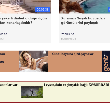
00:02:38
ı şəkərli diabet olduğu üçün
Xuraman Şuşalı hovuzdan
an kənarlaşdırılıb?
görüntülərini paylaşdı
nfo.az
Yenilik.Az
:43
Dünən 08:36