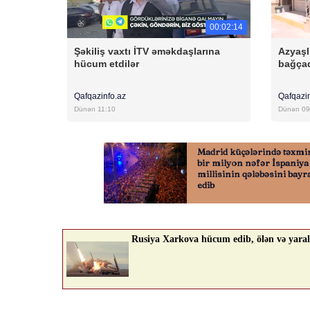
00:02:14
Şəkiliş vaxtı İTV əməkdaşlarına
Azyaşl
hücum etdilər
bağçad
Qafqazinfo.az
Qafqazi
Dünən 11:10
Dünən 09