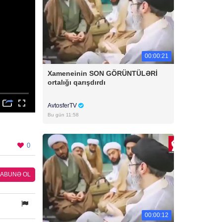
00:00:21
Xameneinin SON GÖRÜNTÜLƏRİ
ortalığı qarışdırdı
AvtosferTV
Bu gün 11:58
0
ABUNƏ OL
00:00:12