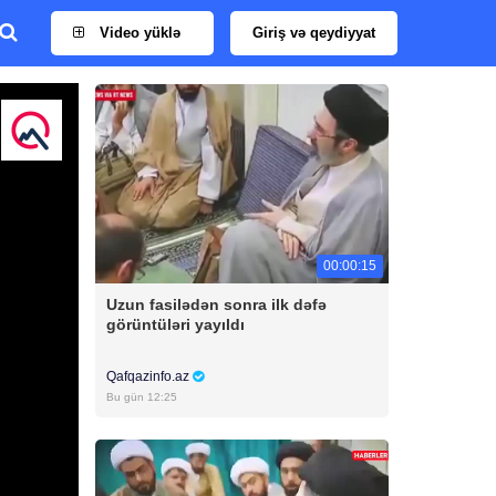
Video yüklə
Giriş və qeydiyyat
00:00:15
Uzun fasilədən sonra ilk dəfə
görüntüləri yayıldı
Qafqazinfo.az
Bu gün 12:25