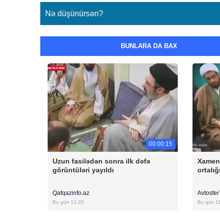
Nə düşünürsən?
BUNLARA DA BAX
00:00:15
Uzun fasilədən sonra ilk dəfə
Xamen
görüntüləri yayıldı
ortalığ
Qafqazinfo.az
Avtosfe
Bu gün 12:25
Bu gün 1