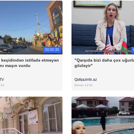
00:00:35
 keçidindən istifadə etməyən
"Qarşıda bizi daha çox uğurl
nı maşın vurdu
gözləyir"
rTV
Qafqazinfo.az
:01
Dünən 12:02