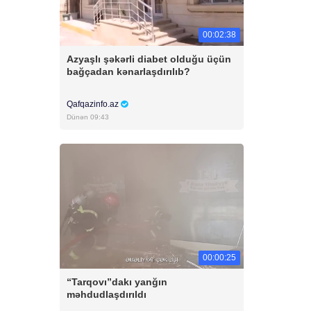
00:02:38
Azyaşlı şəkərli diabet olduğu üçün
bağçadan kənarlaşdırılıb?
Qafqazinfo.az
Dünən 09:43
00:00:25
“Tarqovı”dakı yanğın
məhdudlaşdırıldı