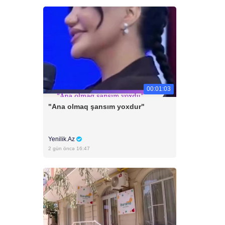
00:01:03
"Ana olmaq şansım yoxdur"
Yenilik.Az
2 gün öncə 16:47