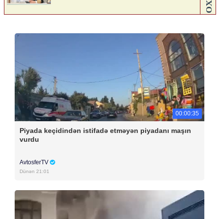
00:00:35
Piyada keçidindən istifadə etməyən piyadanı maşın
vurdu
AvtosferTV
Dünən 21:01