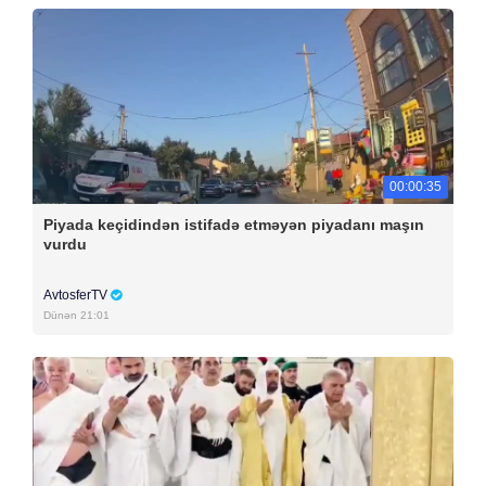
00:00:35
Piyada keçidindən istifadə etməyən piyadanı maşın
vurdu
AvtosferTV
Dünən 21:01