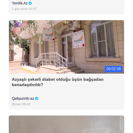
Yenilik.Az
2 gün öncə 16:47
00:02:38
Azyaşlı şəkərli diabet olduğu üçün bağçadan
kənarlaşdırılıb?
Qafqazinfo.az
Dünən 09:43