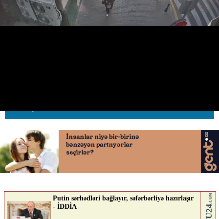
Bakının bu ərazisində nəqliyyat
sıxlığı tam aradan qaldırıldı
23.04.2026
0
AVTOSFERTV
ABUNƏ OL
Nə düşünürsən?