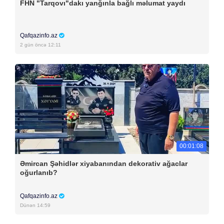
FHN "Tarqovı"dakı yanğınla bağlı məlumat yaydı
Qafqazinfo.az
2 gün öncə 12:11
00:01:08
Əmircan Şəhidlər xiyabanından dekorativ ağaclar
oğurlanıb?
Qafqazinfo.az
Dünən 14:59