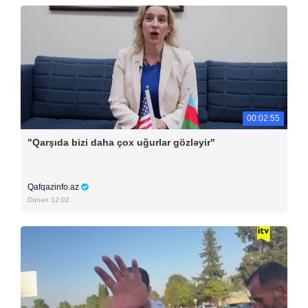
00:02:55
"Qarşıda bizi daha çox uğurlar gözləyir"
Qafqazinfo.az
Dünən 12:02