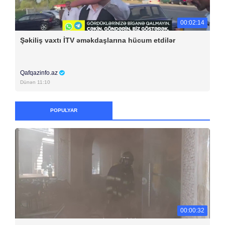
00:02:14
Şəkiliş vaxtı İTV əməkdaşlarına hücum etdilər
Qafqazinfo.az
Dünən 11:10
POPULYAR
00:00:32