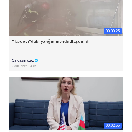
00:00:25
“Tarqovı”dakı yanğın məhdudlaşdırıldı
Qafqazinfo.az
2 gün öncə 13:45
00:02:55