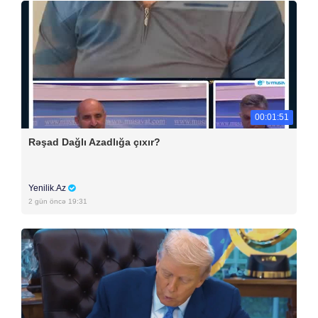
00:01:51
Rəşad Dağlı Azadlığa çıxır?
Yenilik.Az
2 gün öncə 19:31