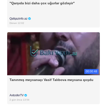
"Qarşıda bizi daha çox uğurlar gözləyir"
Qafqazinfo.az
Dünən 12:02
00:00:48
Tanınmış meyxanaçı Vasif Talıbova meyxana qoşdu
AvtosferTV
2 gün öncə 13:54