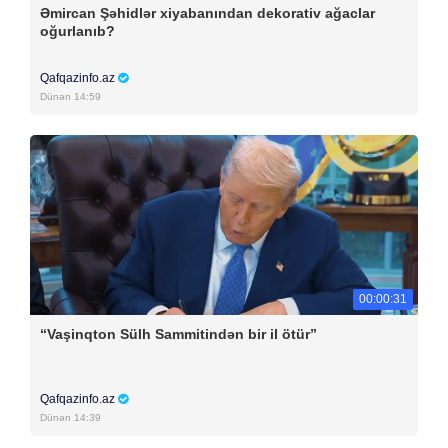
Əmircan Şəhidlər xiyabanından dekorativ ağaclar
oğurlanıb?
Qafqazinfo.az
Dünən 14:59
00:00:31
“Vaşinqton Sülh Sammitindən bir il ötür”
Qafqazinfo.az
Dünən 14:39