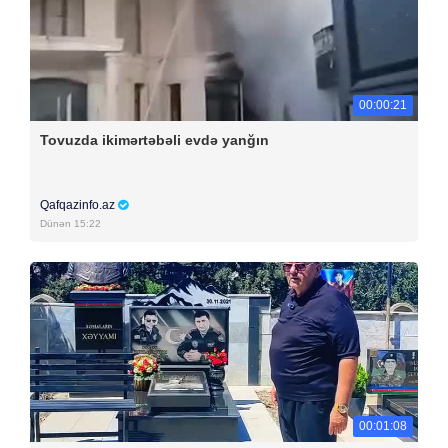
00:00:21
Tovuzda ikimərtəbəli evdə yanğın
Qafqazinfo.az
Dünən 15:22
00:01:08