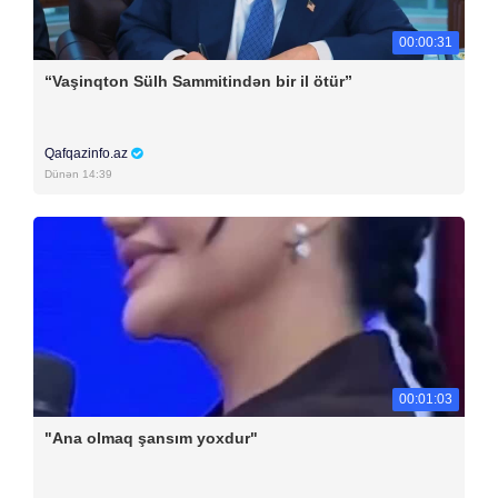
00:00:31
“Vaşinqton Sülh Sammitindən bir il ötür”
Qafqazinfo.az
Dünən 14:39
00:01:03
"Ana olmaq şansım yoxdur"