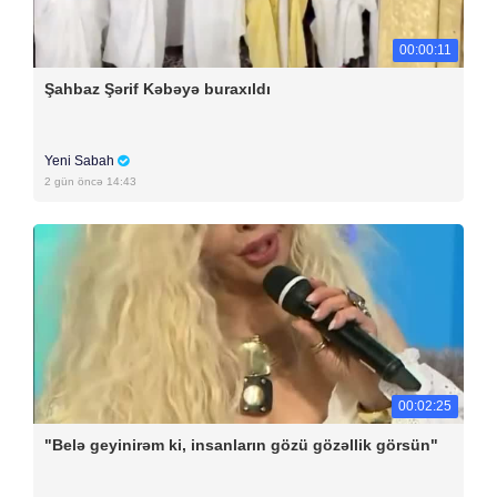
00:00:11
Şahbaz Şərif Kəbəyə buraxıldı
Yeni Sabah
2 gün öncə 14:43
00:02:25
"Belə geyinirəm ki, insanların gözü gözəllik görsün"