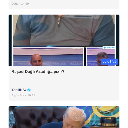
Dünən 14:59
00:01:51
Rəşad Dağlı Azadlığa çıxır?
Yenilik.Az
2 gün öncə 19:31