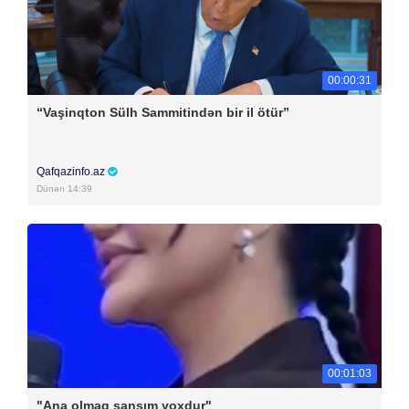
00:00:31
“Vaşinqton Sülh Sammitindən bir il ötür”
Qafqazinfo.az
Dünən 14:39
00:01:03
"Ana olmaq şansım yoxdur"