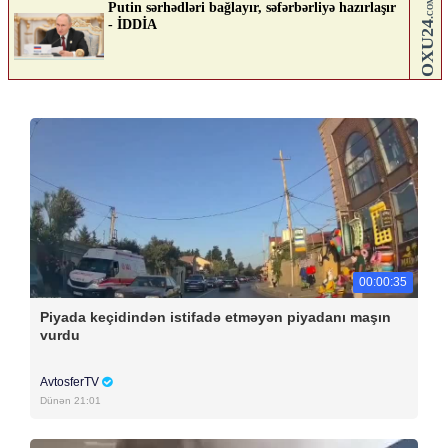
00:00:35
Piyada keçidindən istifadə etməyən piyadanı maşın
vurdu
AvtosferTV
Dünən 21:01