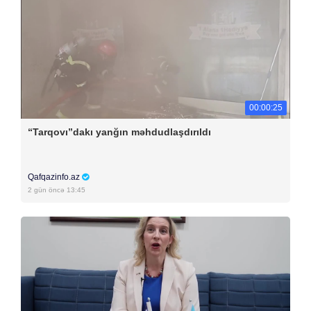
00:00:25
“Tarqovı”dakı yanğın məhdudlaşdırıldı
Qafqazinfo.az
2 gün öncə 13:45