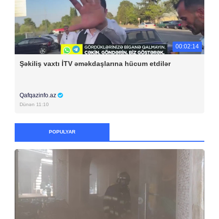
00:02:14
Şəkiliş vaxtı İTV əməkdaşlarına hücum etdilər
Qafqazinfo.az
Dünən 11:10
POPULYAR