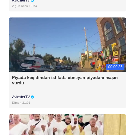
AvtosferTV
2 gün öncə 13:54
00:00:35
Piyada keçidindən istifadə etməyən piyadanı maşın
vurdu
AvtosferTV
Dünən 21:01