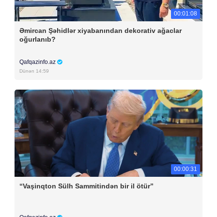
00:01:08
Əmircan Şəhidlər xiyabanından dekorativ ağaclar
oğurlanıb?
Qafqazinfo.az
Dünən 14:59
00:00:31
“Vaşinqton Sülh Sammitindən bir il ötür”