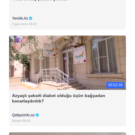
Yenilik.Az
2 gün öncə 16:47
00:02:38
Azyaşlı şəkərli diabet olduğu üçün bağçadan
kənarlaşdırılıb?
Qafqazinfo.az
Dünən 09:43