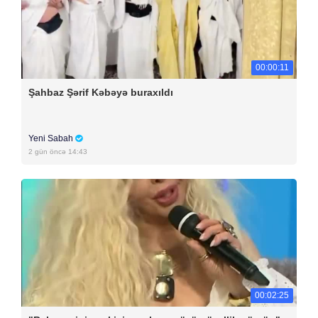
00:00:11
Şahbaz Şərif Kəbəyə buraxıldı
Yeni Sabah
2 gün öncə 14:43
00:02:25