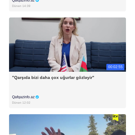
Qafqazinfo.az
Dünən 14:39
00:02:55
"Qarşıda bizi daha çox uğurlar gözləyir"
Qafqazinfo.az
Dünən 12:02