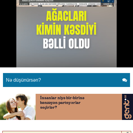
Bakıda bu ağacları kim kəsib?
17.04.2026
0
YENI SABAH
ABUNƏ OL
Bakıda bu ağacları kim kəsib? - VİDEO
Nə düşünürsən?