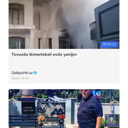
00:00:21
Tovuzda ikimərtəbəli evdə yanğın
Qafqazinfo.az
Dünən 15:22