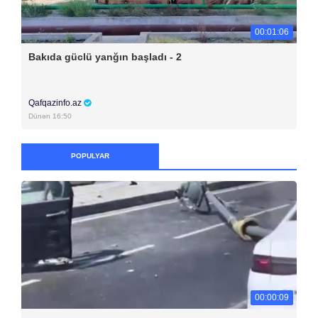
00:01:06
Bakıda güclü yanğın başladı - 2
Qafqazinfo.az
Dünən 16:50
POPULYAR
00:00:09