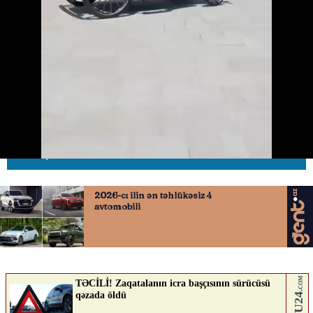
Bulvarda elektrikli faytonlarla
gəzintilər təşkil olunur
29.06.2026
0
AVTOSFERTV
ABUNƏ OL
Nə düşünürsən?