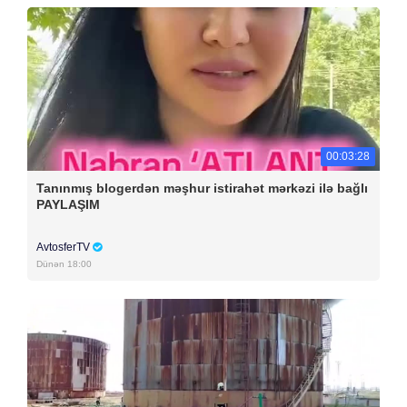
00:03:28
Tanınmış blogerdən məşhur istirahət mərkəzi ilə bağlı
PAYLAŞIM
AvtosferTV
Dünən 18:00