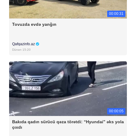
00:00:31
Tovuzda evdə yanğın
Qafqazinfo.az
Dünən 15:20
00:00:05
Bakıda qadın sürücü qəza törətdi: “Hyundai” əks yola
çıxdı