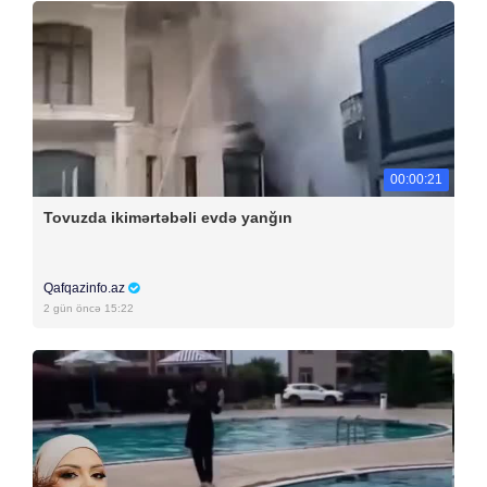
00:00:21
Tovuzda ikimərtəbəli evdə yanğın
Qafqazinfo.az
2 gün öncə 15:22