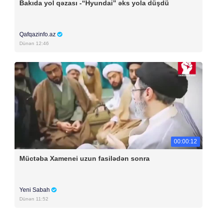
Bakıda yol qəzası -“Hyundai” əks yola düşdü
Qafqazinfo.az
Dünən 12:46
00:00:12
Müctəba Xamenei uzun fasilədən sonra
Yeni Sabah
Dünən 11:52