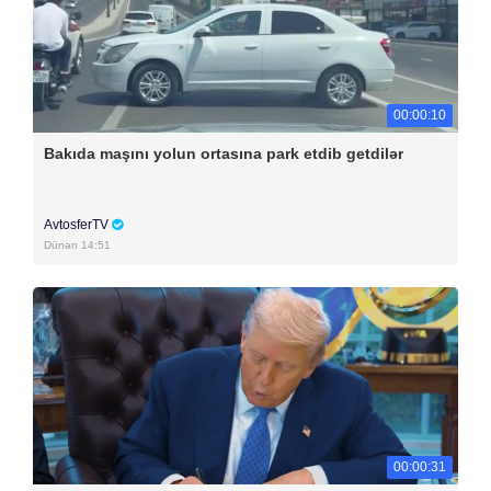
00:00:10
Bakıda maşını yolun ortasına park etdib getdilər
AvtosferTV
Dünən 14:51
00:00:31