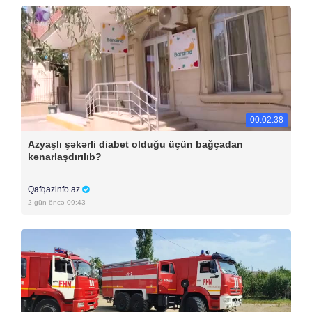
00:02:38
Azyaşlı şəkərli diabet olduğu üçün bağçadan
kənarlaşdırılıb?
Qafqazinfo.az
2 gün öncə 09:43