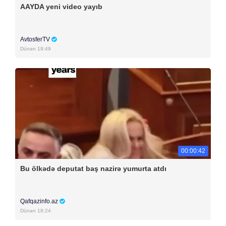
AAYDA yeni video yayıb
AvtosferTV
Dünən 19:49
00:00:42
Bu ölkədə deputat baş nazirə yumurta atdı
Qafqazinfo.az
Dünən 18:24