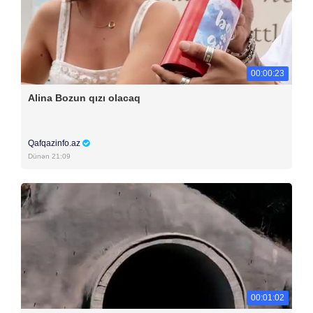
00:00:23
Alina Bozun qızı olacaq
Qafqazinfo.az
Dünən 21:09
00:01:02