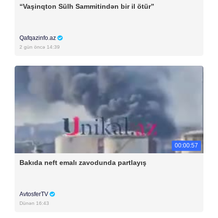
“Vaşinqton Sülh Sammitindən bir il ötür”
Qafqazinfo.az
2 gün öncə 14:39
00:00:57
Bakıda neft emalı zavodunda partlayış
AvtosferTV
Dünən 16:43