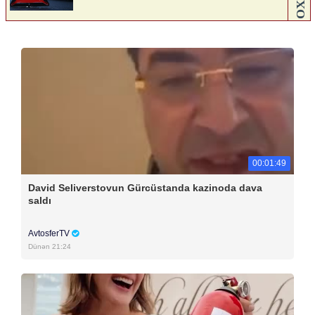
00:01:49
David Seliverstovun Gürcüstanda kazinoda dava
saldı
AvtosferTV
Dünən 21:24