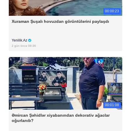
00:00:23
Xuraman Şuşalı hovuzdan görüntülərini paylaşdı
Yenilik.Az
2 gün öncə 08:36
00:01:08
Əmircan Şəhidlər xiyabanından dekorativ ağaclar
oğurlanıb?