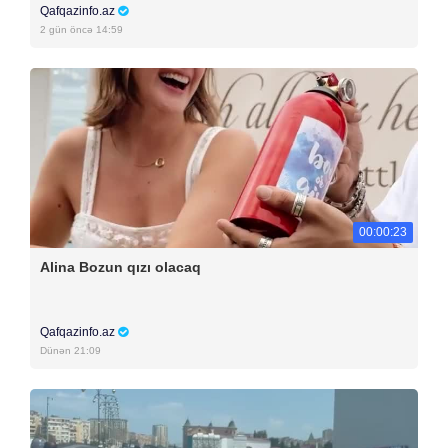
Qafqazinfo.az
2 gün öncə 14:59
00:00:23
Alina Bozun qızı olacaq
Qafqazinfo.az
Dünən 21:09