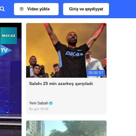
Video yüklə
Giriş və qeydiyyat
00:00:57
Salahı 25 min azarkeş qarşıladı
Yeni Sabah
Bu gün 09:59