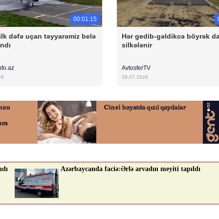
00:01:15
ilk dəfə uçan təyyarəmiz belə
Hər gedib-gəldikcə böyrək d
andı
silkələnir
nfo.az
AvtosferTV
26
28.07.2026