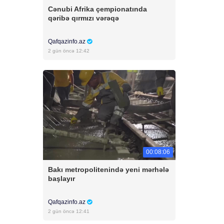
Cənubi Afrika çempionatında
qəribə qırmızı vərəqə
Qafqazinfo.az
2 gün öncə 12:42
00:08:06
Bakı metropolitenində yeni mərhələ
başlayır
Qafqazinfo.az
2 gün öncə 12:41