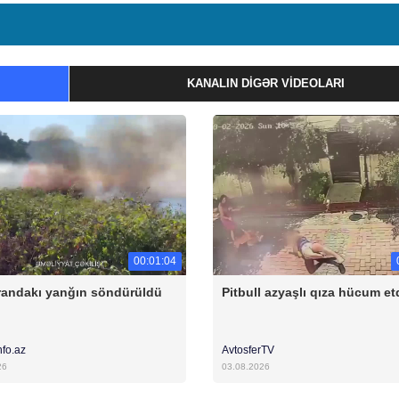
KANALIN DIGƏR VIDEOLARI
00:01:04
andakı yanğın söndürüldü
Pitbull azyaşlı qıza hücum et
nfo.az
AvtosferTV
26
03.08.2026