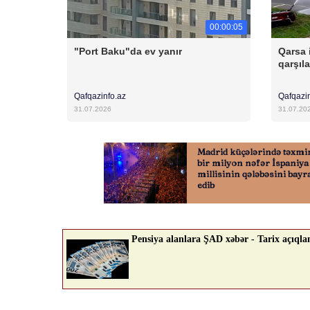
00:00:05
"Port Baku"da ev yanır
Qarsa 
qarşıl
Qafqazinfo.az
Qafqazi
31.07.2026
31.07.20