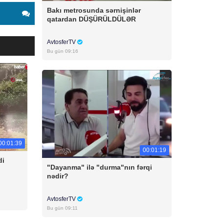
Bakı metrosunda sərnişinlər
qatardan DÜŞÜRÜLDÜLƏR
AvtosferTV
Bu gün 09:16
00:01:39
00:01:19
di
"Dayanma" ilə "durma"nın fərqi
nədir?
AvtosferTV
Bu gün 09:11