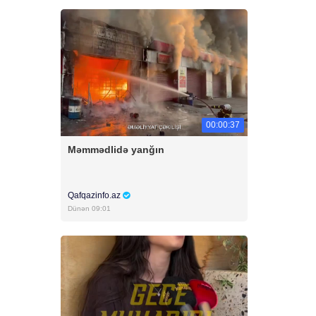
00:00:37
Məmmədlidə yanğın
Qafqazinfo.az
Dünən 09:01