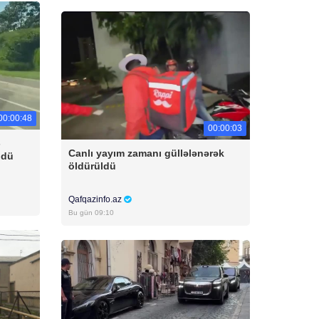
00:00:48
00:00:03
-
Canlı yayım zamanı güllələnərək
ldü
öldürüldü
Qafqazinfo.az
Bu gün 09:10