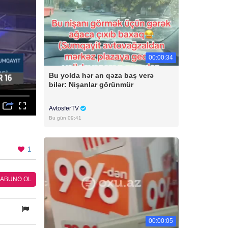
00:00:34
Bu yolda hər an qəza baş verə
bilər: Nişanlar görünmür
AvtosferTV
Bu gün 09:41
1
ABUNƏ OL
00:00:05