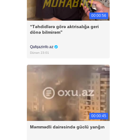
00:00:56
“Təhdidlərə görə aktrisalığa geri
dönə bilmirəm”
Qafqazinfo.az
Dünən 23:01
00:00:45
Məmmədli dairəsində güclü yanğın