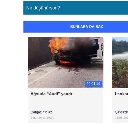
Nə düşünürsən?
BUNLARA DA BAX
00:01:19
Ağsuda “Audi” yandı
Lənkər
Qafqazinfo.az
Qafqazi
2 gün öncə 19:59
03.08.20