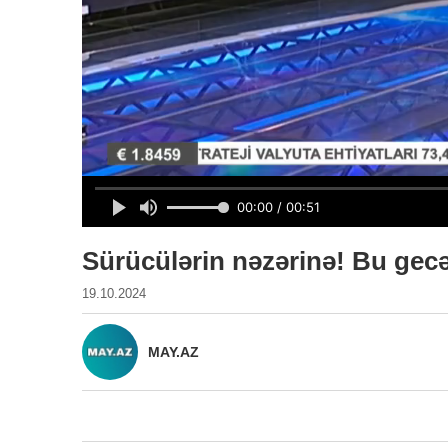
Sürücülərin nəzərinə! Bu gecə 
19.10.2024
MAY.AZ