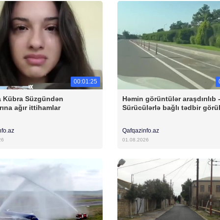
00:01:25
a Kübra Süzgündən
Həmin görüntülər araşdırılıb 
ına ağır ittihamlar
Sürücülərlə bağlı tədbir görü
nfo.az
Qafqazinfo.az
26
01.08.2026