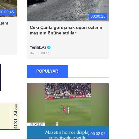
00:00:45
00:00:25
aşım
Ceki Çanla görüşmək üçün özlərini
maşının önünə atdılar
Yenilik.Az
Bu gün 08:14
POPULYAR
00:02:02