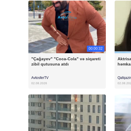
00:00:32
"Çağayev" "Coca-Cola" və siqareti
Aktris
zibil qutusuna atdı
həmkar
AvtosferTV
Qafqazi
02.08.2026
02.08.20