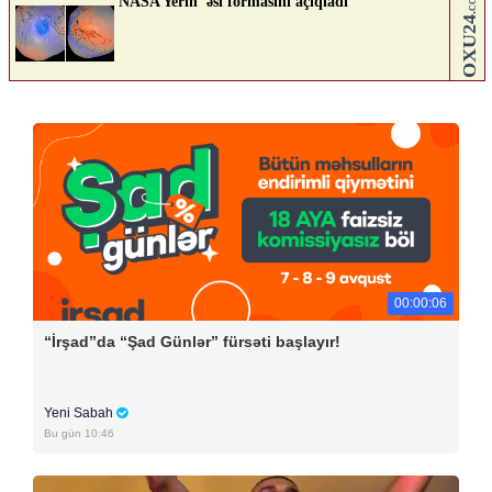
00:00:06
“İrşad”da “Şad Günlər” fürsəti başlayır!
Yeni Sabah
Bu gün 10:46