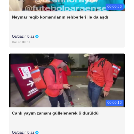
00:00:56
Neymar rəqib komandanın rəhbərləri ilə dalaşdı
Qafqazinfo.az
Dünən 09:51
00:00:16
Canlı yayım zamanı güllələnərək öldürüldü
Qafqazinfo.az