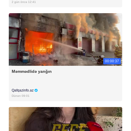
2 gün öncə 12:41
00:00:37
Məmmədlidə yanğın
Qafqazinfo.az
Dünən 09:01