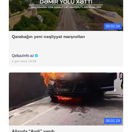
00:02:34
Qarabağın yeni nəqliyyat marşrutları
Qafqazinfo.az
2 gün öncə 13:28
00:01:19
Ağsuda “Audi” yandı