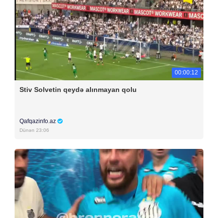
00:00:12
Stiv Solvetin qeydə alınmayan qolu
Qafqazinfo.az
Dünən 23:06