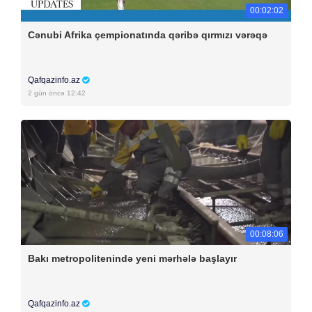
00:02:02
Cənubi Afrika çempionatında qəribə qırmızı vərəqə
Qafqazinfo.az
2 gün öncə 12:42
00:08:06
Bakı metropolitenində yeni mərhələ başlayır
Qafqazinfo.az