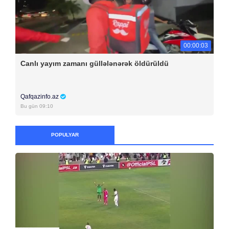
00:00:03
Canlı yayım zamanı güllələnərək öldürüldü
Qafqazinfo.az
Bu gün 09:10
POPULYAR