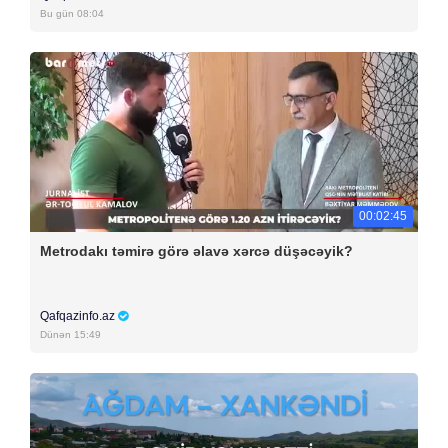
Bu gün 08:04
00:02:45
Metrodakı təmirə görə əlavə xərcə düşəcəyik?
Qafqazinfo.az
Dünən 15:49