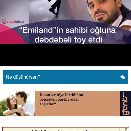
“Emiland”ın sahibi oğluna
dəbdəbəli toy etdi
19.04.2026
0
QAFQAZINFO.AZ
ABUNƏ OL
“Emiland”ın sahibi oğluna dəbdəbəli toy etdi
Nə düşünürsən?