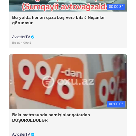
00:00:34
Bu yolda hər an qəza baş verə bilər: Nişanlar
görünmür
AvtosferTV
Bu gün 09:41
00:00:05
Bakı metrosunda sərnişinlər qatardan
DÜŞÜRÜLDÜLƏR
AvtosferTV