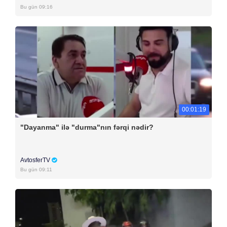
Bu gün 09:16
00:01:19
"Dayanma" ilə "durma"nın fərqi nədir?
AvtosferTV
Bu gün 09:11