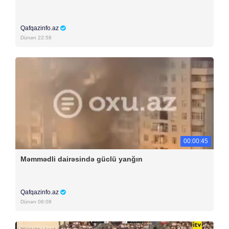
Qafqazinfo.az
Dünən 22:58
00:00:45
Məmmədli dairəsində güclü yanğın
Qafqazinfo.az
Dünən 08:08