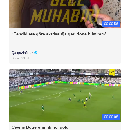
00:00:56
“Təhdidlərə görə aktrisalığa geri dönə bilmirəm”
Qafqazinfo.az
Dünən 23:01
00:00:08
Ceyms Boqerenin ikinci qolu