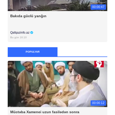
00:00:47
Bakıda güclü yanğın
Qafqazinfo.az
Bu gün 16:10
POPULYAR
00:00:12
Müctəba Xamenei uzun fasilədən sonra