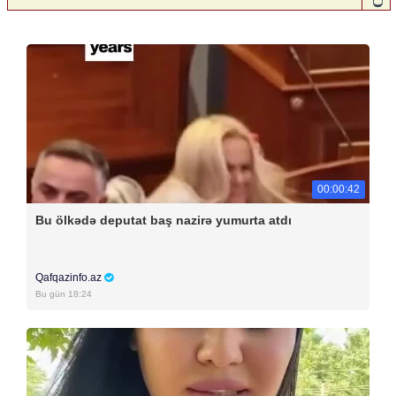
00:00:42
Bu ölkədə deputat baş nazirə yumurta atdı
Qafqazinfo.az
Bu gün 18:24