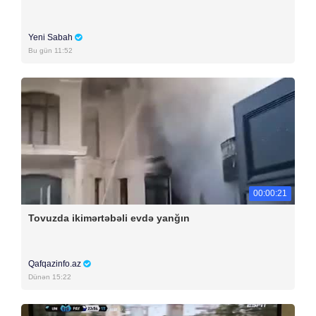
Yeni Sabah
Bu gün 11:52
00:00:21
Tovuzda ikimərtəbəli evdə yanğın
Qafqazinfo.az
Dünən 15:22