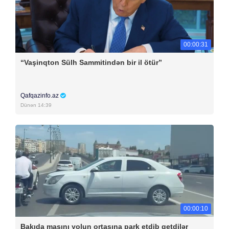
00:00:31
“Vaşinqton Sülh Sammitindən bir il ötür”
Qafqazinfo.az
Dünən 14:39
00:00:10
Bakıda maşını yolun ortasına park etdib getdilər