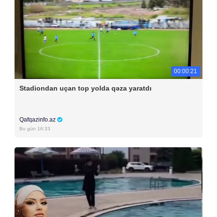
00:00:21
Stadiondan uçan top yolda qəza yaratdı
Qafqazinfo.az
Bu gün 16:33