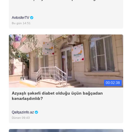
AvtosferTV
Bu gün 14:51
00:02:38
Azyaşlı şəkərli diabet olduğu üçün bağçadan
kənarlaşdırılıb?
Qafqazinfo.az
Dünən 09:43