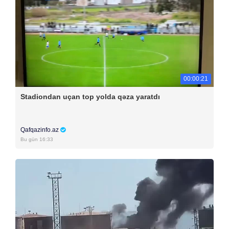
00:00:21
Stadiondan uçan top yolda qəza yaratdı
Qafqazinfo.az
Bu gün 16:33