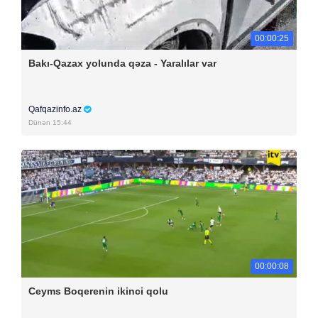
00:00:25
Bakı-Qazax yolunda qəza - Yaralılar var
Qafqazinfo.az
Dünən 15:44
00:00:08
Ceyms Boqerenin ikinci qolu