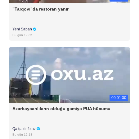
"Tarqovı"da restoran yanır
Yeni Sabah
Bu gün 12:35
00:01:30
Azərbaycanlıların olduğu gəmiyə PUA hücumu
Qafqazinfo.az
Bu gün 12:18