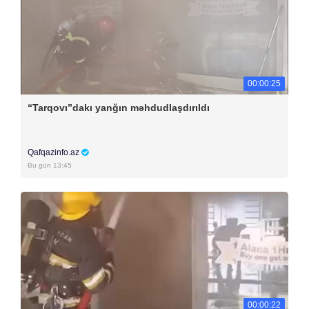
00:00:25
“Tarqovı”dakı yanğın məhdudlaşdırıldı
Qafqazinfo.az
Bu gün 13:45
00:00:22