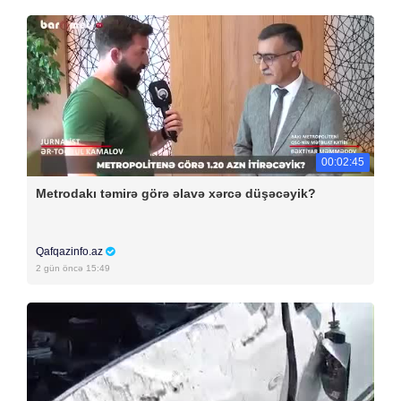
00:02:45
Metrodakı təmirə görə əlavə xərcə düşəcəyik?
Qafqazinfo.az
2 gün öncə 15:49