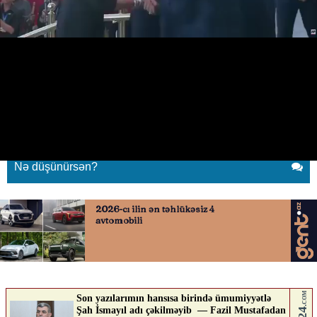
Makron
07.07.2026
0
SAVASHMEDIA.AZ
ABUNƏ OL
Makron
Nə düşünürsən?