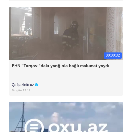
00:00:32
FHN "Tarqovı"dakı yanğınla bağlı məlumat yaydı
Qafqazinfo.az
Bu gün 12:11