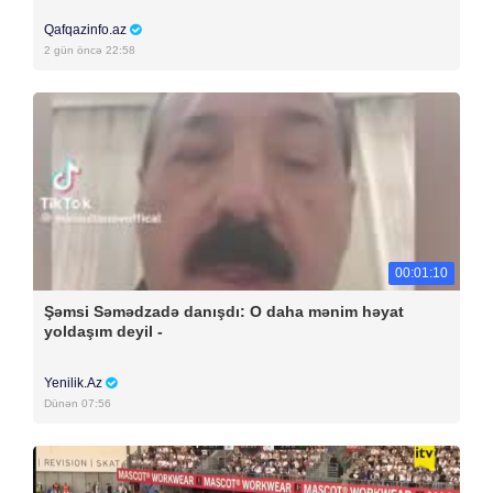
Qafqazinfo.az
2 gün öncə 22:58
00:01:10
Şəmsi Səmədzadə danışdı: O daha mənim həyat
yoldaşım deyil -
Yenilik.Az
Dünən 07:56