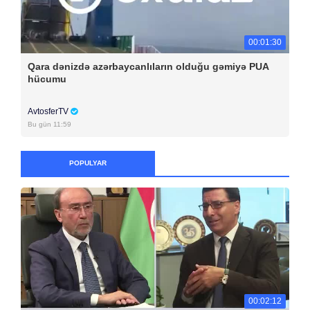
00:01:30
Qara dənizdə azərbaycanlıların olduğu gəmiyə PUA
hücumu
AvtosferTV
Bu gün 11:59
POPULYAR
00:02:12