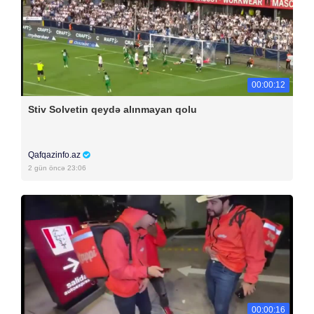
00:00:12
Stiv Solvetin qeydə alınmayan qolu
Qafqazinfo.az
2 gün öncə 23:06
00:00:16