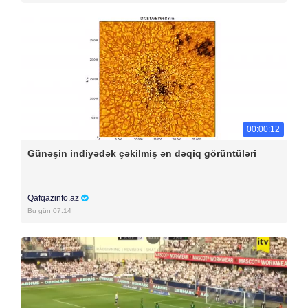
00:00:12
Günəşin indiyədək çəkilmiş ən dəqiq görüntüləri
Qafqazinfo.az
Bu gün 07:14