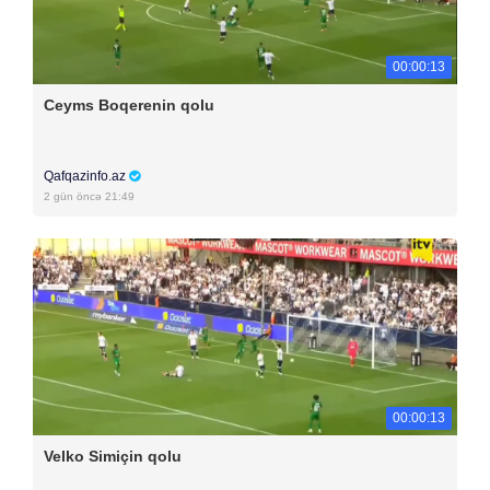
00:00:13
Ceyms Boqerenin qolu
Qafqazinfo.az
2 gün öncə 21:49
00:00:13
Velko Simiçin qolu