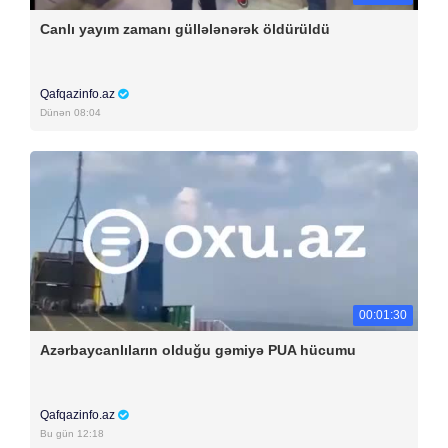
Canlı yayım zamanı güllələnərək öldürüldü
Qafqazinfo.az
Dünən 08:04
00:01:30
Azərbaycanlıların olduğu gəmiyə PUA hücumu
Qafqazinfo.az
Bu gün 12:18