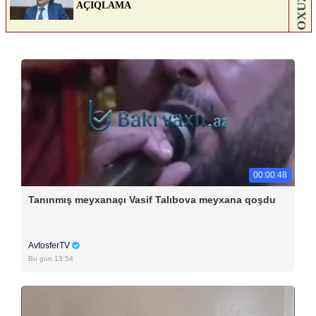
00:00:48
Tanınmış meyxanaçı Vasif Talıbova meyxana qoşdu
AvtosferTV
Bu gün 13:54