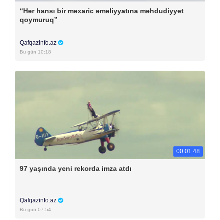
“Hər hansı bir məxaric əməliyyatına məhdudiyyət
qoymuruq”
Qafqazinfo.az
Bu gün 10:18
00:01:48
97 yaşında yeni rekorda imza atdı
Qafqazinfo.az
Bu gün 07:54